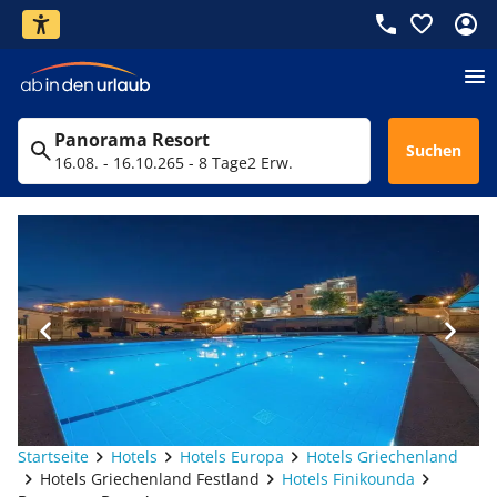
Panorama Resort
Suchen
16.08. - 16.10.26
5 - 8 Tage
2 Erw.
Startseite
Hotels
Hotels Europa
Hotels Griechenland
Hotels Griechenland Festland
Hotels Finikounda