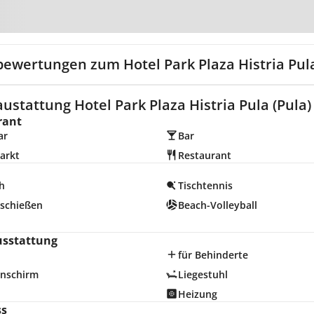
Zur Karte
bewertungen zum Hotel Park Plaza Histria Pul
ustattung Hotel Park Plaza Histria Pula (Pula)
rant
ar
Bar
arkt
Restaurant
h
Tischtennis
schießen
Beach-Volleyball
d
usstattung
für Behinderte
nschirm
Liegestuhl
Heizung
ss