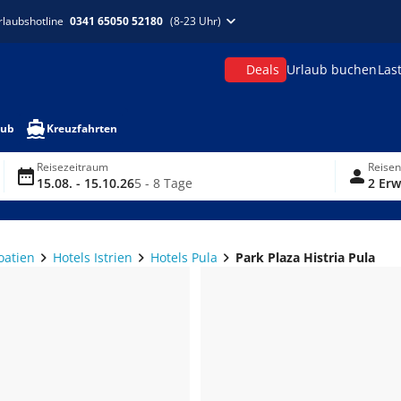
rlaubshotline
0341 65050 52180
(8-23 Uhr)
Deals
Urlaub buchen
Las
aub
Kreuzfahrten
Reisezeitraum
Reise
15.08. - 15.10.26
5 - 8 Tage
2 Erw
oatien
Hotels Istrien
Hotels Pula
Park Plaza Histria Pula