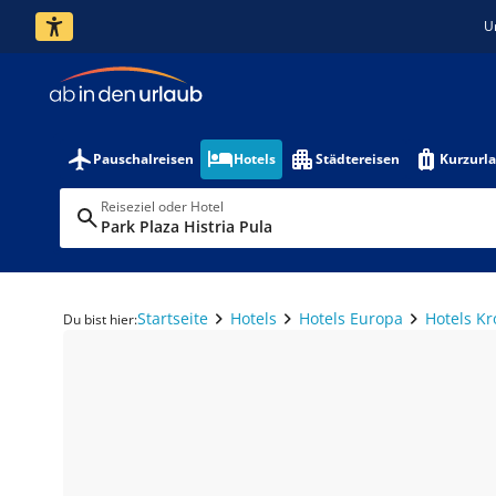
U
Pauschalreisen
Hotels
Städtereisen
Kurzurl
Reiseziel oder Hotel
Park Plaza Histria Pula
Startseite
Hotels
Hotels Europa
Hotels Kr
Du bist hier: