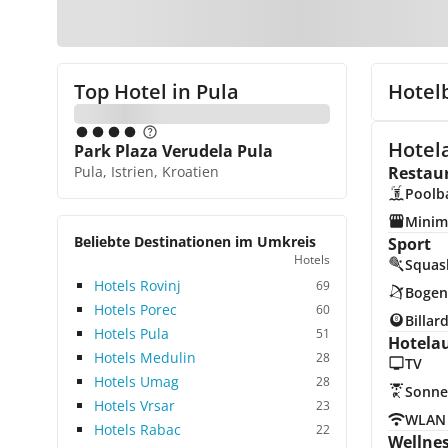
Top Hotel in
Pula
Hotel
Hotela
Park Plaza Verudela Pula
Pula, Istrien, Kroatien
Restau
Poolb
Minim
Beliebte Destinationen im Umkreis
Sport
Hotels
Squas
Hotels Rovinj
69
Bogen
Hotels Porec
60
Billar
Hotels Pula
51
Hotela
Hotels Medulin
28
TV
Hotels Umag
28
Sonne
Hotels Vrsar
23
WLAN
Hotels Rabac
22
Wellne