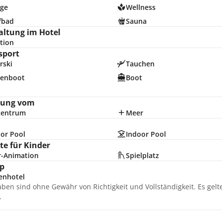
ge
Wellness
fbad
Sauna
altung im Hotel
tion
sport
rski
Tauchen
enboot
Boot
nung vom
zentrum
Meer
or Pool
Indoor Pool
e für Kinder
r-Animation
Spielplatz
p
enhotel
aben sind ohne Gewähr von Richtigkeit und Vollständigkeit. Es gel
.