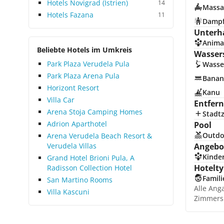
Hotels Novigrad (Istrien)
14
Massa
Hotels Fazana
11
Damp
Unterh
Anima
Beliebte Hotels im Umkreis
Wasser
Park Plaza Verudela Pula
Wasse
Park Plaza Arena Pula
Banan
Horizont Resort
Kanu
Villa Car
Entfer
Arena Stoja Camping Homes
Stadt
Adrion Aparthotel
Pool
Outdo
Arena Verudela Beach Resort &
Verudela Villas
Angebot
Kinde
Grand Hotel Brioni Pula, A
Hotelty
Radisson Collection Hotel
Famili
San Martino Rooms
Alle Ang
Villa Kascuni
Zimmers