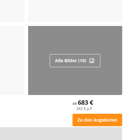
Alle Bilder (10)
683 €
ab
342 € p.P.
Zu den Angeboten