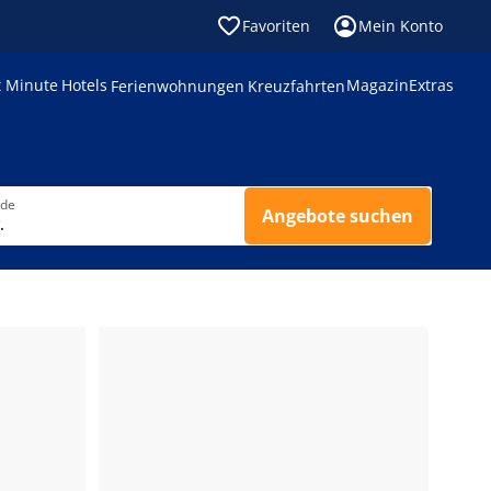
Favoriten
Mein Konto
t Minute
Hotels
Magazin
Extras
Ferienwohnungen
Kreuzfahrten
nde
Angebote suchen
.