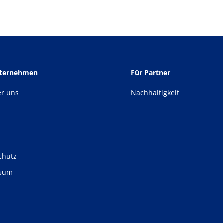
nternehmen
Für Partner
er uns
Nachhaltigkeit
chutz
ssum