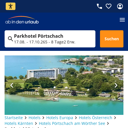
Parkhotel Pörtschach
Suchen
17.08. - 17.10.26
5 - 8 Tage
2 Erw.
Startseite
Hotels
Hotels Europa
Hotels Österreich
Hotels Kärnten
Hotels Pörtschach am Wörther See