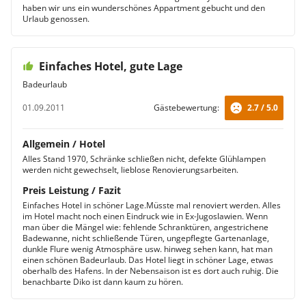
haben wir uns ein wunderschönes Appartment gebucht und den
Urlaub genossen.
Einfaches Hotel, gute Lage
Badeurlaub
01.09.2011
Gästebewertung:
2.7 / 5.0
Allgemein / Hotel
Alles Stand 1970, Schränke schließen nicht, defekte Glühlampen
werden nicht gewechselt, lieblose Renovierungsarbeiten.
Preis Leistung / Fazit
Einfaches Hotel in schöner Lage.Müsste mal renoviert werden. Alles
im Hotel macht noch einen Eindruck wie in Ex-Jugoslawien. Wenn
man über die Mängel wie: fehlende Schranktüren, angestrichene
Badewanne, nicht schließende Türen, ungepflegte Gartenanlage,
dunkle Flure wenig Atmosphäre usw. hinweg sehen kann, hat man
einen schönen Badeurlaub. Das Hotel liegt in schöner Lage, etwas
oberhalb des Hafens. In der Nebensaison ist es dort auch ruhig. Die
benachbarte Diko ist dann kaum zu hören.