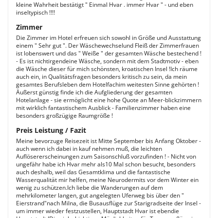
kleine Wahrheit bestätigt " Einmal Hvar . immer Hvar " - und eben
inseltypisch !!!!
Zimmer
Die Zimmer im Hotel erfreuen sich sowohl in Größe und Ausstattung
einem " Sehr gut ". Der Wäschewechselund Fleiß der Zimmerfrauen
ist lobenswert und das " Weiße " der gesamten Wäsche bestechend !
- Es ist nichtirgendeine Wäsche, sondern mit dem Stadtmotiv - eben
die Wäsche dieser für mich schönsten, kroatischen Insel !Ich räume
auch ein, in Qualitätsfragen besonders kritisch zu sein, da mein
gesamtes Berufsleben dem Hotelfachim weitesten Sinne gehörten !
Äußerst günstig finde ich die Aufgliederung der gesamten
Hotelanlage - sie ermöglicht eine hohe Quote an Meer-blickzimmern
mit wirklich fantastischem Ausblick - Familienzimmer haben eine
besonders großzügige Raumgröße !
Preis Leistung / Fazit
Meine bevorzuge Reisezeit ist Mitte September bis Anfang Oktober -
auch wenn ich dabei in kauf nehmen muß, die leichten
Auflösererscheinungen zum Saisonschluß vorzufinden ! - Nicht von
ungefähr habe ich Hvar mehr als10 Mal schon besucht, besonders
auch deshalb, weil das Gesamtklima und die fantastische
Wasserqualität mir helfen, meine Neurodermits vor dem Winter ein
wenig zu schützen.Ich liebe die Wanderungen auf dem
mehrkilometer langen, gut angelegten Uferweg bis über den "
Eierstrand"nach Milna, die Busausflüge zur Starigradseite der Insel -
um immer wieder festzustellen, Hauptstadt Hvar ist ebendie