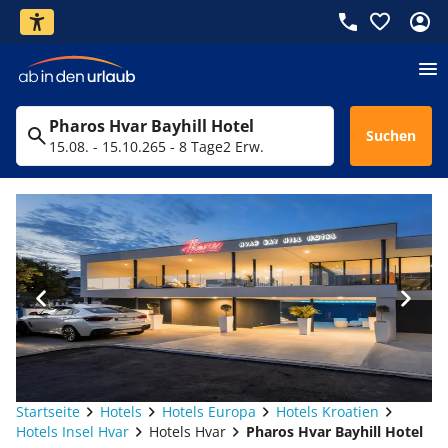
Pharos Hvar Bayhill Hotel
Suchen
15.08. - 15.10.26
5 - 8 Tage
2 Erw.
Startseite
Hotels
Hotels Europa
Hotels Kroatien
Hotels Insel Hvar
Hotels Hvar
Pharos Hvar Bayhill Hotel