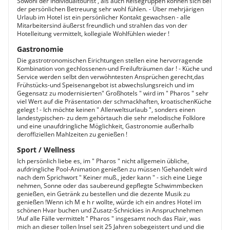
Sowohl der Individualtourist , als auch Reisegruppen können sich bei
der persönlichen Betreuung sehr wohl fühlen. - Über mehrjärigen
Urlaub im Hotel ist ein persönlicher Kontakt gewachsen - alle
Mitarbeitersind äußerst freundlich und strahlen das von der
Hotelleitung vermittelt, kollegiale Wohlfühlen wieder !
Gastronomie
Die gastrotronomischen Eirichtungen stellen eine hervorragende
Kombination von gechlossenen-und Freilufträumen dar ! - Küche und
Service werden selbt den verwöhntesten Ansprüchen gerecht,das
Frühstücks-und Speisenangebot ist abwechslungsreich und im
Gegensatz zu modernisierten" Großhotels " wird im " Pharos " sehr
viel Wert auf die Präsentation der schmackhaften, kroatischenKüche
gelegt ! - Ich möchte keinen " Allerweltsurlaub ", sonders einen
landestypischen- zu dem gehörtauch die sehr melodische Folklore
und eine unaufdringliche Möglichkeit, Gastronomie außerhalb
deroffiziellen Mahlzeiten zu genießen !
Sport / Wellness
Ich persönlich liebe es, im " Pharos " nicht allgemein übliche,
aufdringliche Pool-Animation genießen zu müssen !Gehandelt wird
nach dem Sprichwort " Keiner muß., jeder kann " - sich eine Liege
nehmen, Sonne oder das saubereund gepflegte Schwimmbecken
genießen, ein Getränk zu bestellen und die dezente Musik zu
genießen !Wenn ich M e h r wollte, würde ich ein andres Hotel im
schönen Hvar buchen und Zusatz-Schnickies in Anspruchnehmen
!Auf alle Fälle vermittelt " Pharos " insgesamt noch das Flair, was
mich an dieser tollen Insel seit 25 Jahren sobegeistert und und die