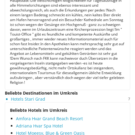
Hauptstadt !Die vielschichtigen Möglichkeiten für Tagesausflüge in
alle Himmelsrichtungen sind ebenso interessant und
abwechslungsreich, als auch die Erkundungen per pedes !Nach
einem langen Badetag schmeckt ein kühles, nein kaltes Bier direkt
am Hafen hervorragend und ein Besuchder Kathedrale am Sonntag
ist schon wegen der Gesänge ein Hochgenuß - ganz zu schweigen
davon, wenn im Urlaubszeitraum eine Kirchenprozession liegt !Im "
Touist-Office " gibt es feundliche und kompetente Auskünfte und
großartiges , immer wieder neues Informationsmaterial auch für
schon fast Insider.In den Apotheken kann mehrsprachig sehr gut auf
unterschiedliche Patientenwünsche reagiert werden und das
Angebot an Lebensmitteln und gekühlten Getränken ist sehr gut
!Dem Wunsch nach FKK kann nachwievor duch Übersetzen in die
vorgelagerten Inseln stattgegeben werden -es ist heute
gewöhnungsbedürftig, nicht mehr Ortskullanz bei steigendem,
internationalem Tourismus für dieseallgemein übliche Entwicklung
aufzubringen , aber verständlich doch wegen der viel tiefer gelebten
Religion !
Beliebte Destinationen im Umkreis
Hotels Stari Grad
7
Beliebte Hotels im Umkreis
Amfora Hvar Grand Beach Resort
Adriana Hvar Spa Hotel
Hotel Moeesy, Blue & Green Oasis