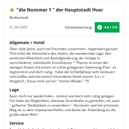
"die Nummer 1 " der Hauptstadt Hvar
Badeurlaub
01.09.2009
Gästebewertung:
4.6 / 5.0
Allgemein / Hotel
Über viele Jahre, auch mit Freunden zusammen - begeistert genutzt
!!!Ich liebe die Atmoshäre des Hotels, die wundervolle Lage, den
wirklichen Meerblick und dieAufgliederung der Anlage in
verschiedene, individuelle Einzelhäuser !" Pharos ist eines der
wenigen Hotels mit einem so schön gelegenen Swimming-Pool - es
liegtzentral und doch ruhig - habe die Schließphase sehr bedauert
und mußte zwischenzeitich einanderes Hotel nutzen- k e i n
Vergleich ; freue mich auf ein " Immer Wieder " !!!!
Lage
Kann mich nur wiederholen - zentral und doch sehr ruhig gelegen
!Ich habe die Möglichkeit, absolute Strandnähe zu genießen, als auch
" geheime "Badeplätze zu erwandern ! - Kürzester und mit schönster
Weg ist zu dem imposantenHafen und damit der Anbindung an die
große weite Welt !
Service