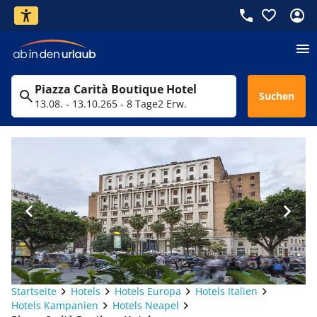
Piazza Carità Boutique Hotel
Suchen
13.08. - 13.10.26
5 - 8 Tage
2 Erw.
Startseite
Hotels
Hotels Europa
Hotels Italien
Hotels Kampanien
Hotels Neapel