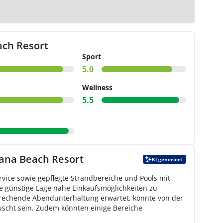
ur Karte
ach Resort
Sport
5.0
Wellness
5.5
ana Beach Resort
KI generiert
rvice sowie gepflegte Strandbereiche und Pools mit
e günstige Lage nahe Einkaufsmöglichkeiten zu
sprechende Abendunterhaltung erwartet, könnte von der
scht sein. Zudem könnten einige Bereiche