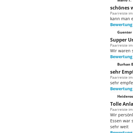
Mario T.
Für dei
schönes w
der Anl
Paar
reiste im
Ladestat
kann man 
Bewertung
Guenter 
Supper U
Paar
reiste im
Wir waren s
Bewertung
Burhan B
sehr Emp
Paar
reiste im
sehr empfe
Bewertung
Heideros
Tolle Anl
Paar
reiste i
Wir persönl
Essen war s
sehr weit
Bewertung