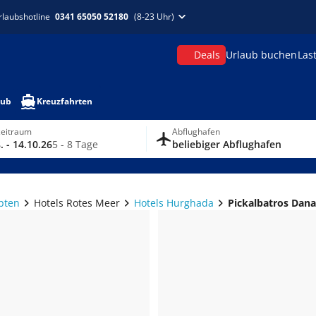
rlaubshotline
0341 65050 52180
(8-23 Uhr)
Deals
Urlaub buchen
Las
aub
Kreuzfahrten
zeitraum
Abflughafen
. - 14.10.26
5 - 8 Tage
beliebiger Abflughafen
pten
Hotels Rotes Meer
Hotels Hurghada
Pickalbatros Dana