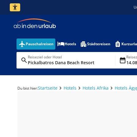
U
Pauschalreisen
Hotels
Städtereisen
Kurzurl
Reiseziel oder Hotel
Reise
Pickalbatros Dana Beach Resort
14.08
Startseite
Hotels
Hotels Afrika
Hotels Ägy
Du bist hier: