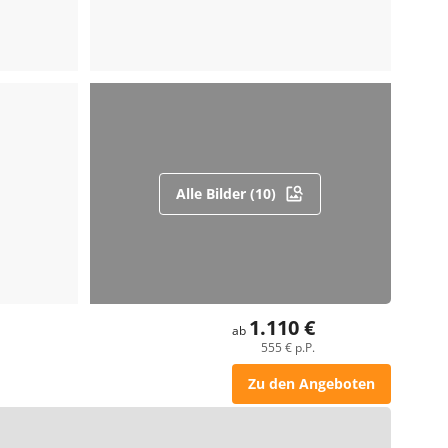
Alle Bilder (10)
1.110 €
ab
555 € p.P.
Zu den Angeboten