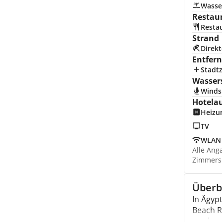
Wasse
Restau
Resta
Strand
Direkt
Entfer
Stadt
Wasser
Winds
Hotela
Heizu
TV
WLAN
Alle Ang
Zimmers
Überb
In Ägyp
Beach R
moderni