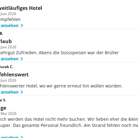
ne Bequemlichkeit findest du Geschäfte, einen Souvenir-Sho
eitläufiges Hotel
age. Ein Express Check-in und Late Check-out sind auf Anfra
 Juni 2026
ion für Elektrofahrzeuge steht dir ebenfalls kostenfrei zur
empfehlen
 ansehen
B.
rlaub
 Juni 2026
ehrgut Zufrieden, Abens die Süssspeisen war der Brüller
 ansehen
urak C.
fehlenswert
 Juni 2026
hlenswerter Hotel, wo wir gerne erneut hin wollen würden.
 ansehen
e S.
age
m Mai 2026
ich werden das Hotel nicht mehr buchen. Wir lieben eher die klein
uper. Das gesamte Personal freundlich. Am Strand fehlen noch mehr
 ansehen