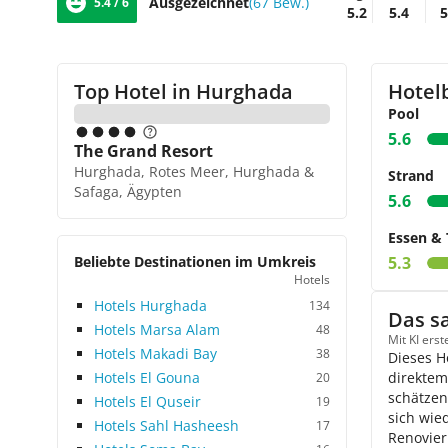
Ausgezeichnet
(67 Bew.)
5.4 / 6
5.2
5.4
5
Top Hotel in
Hurghada
Hotel
Pool
5.6
The Grand Resort
Hurghada, Rotes Meer, Hurghada &
Strand
Safaga, Ägypten
5.6
Essen & 
Beliebte Destinationen im Umkreis
5.3
Hotels
Hotels Hurghada
134
Das s
Hotels Marsa Alam
48
Mit KI ers
Hotels Makadi Bay
38
Dieses H
Hotels El Gouna
direktem
20
schätzen
Hotels El Quseir
19
sich wie
Hotels Sahl Hasheesh
17
Renovier