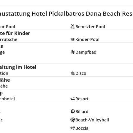
austattung Hotel Pickalbatros Dana Beach Res
or Pool
Beheizter Pool
e für Kinder
rrutsche
Kinder-Pool
ss
ge
Dampfbad
altung im Hotel
tion
Disco
Nähe
nähe
p
enhotel
Resort
s
Billard
ic
Beach-Volleyball
Boccia