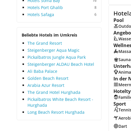
Hotels Soma Bay
16
Hotels Port Ghalib
8
Hotel
Hotels Safaga
6
Pool
Outdo
Angebot
Beliebte Hotels im Umkreis
Wasse
The Grand Resort
Wellne
Steigenberger Aqua Magic
Massa
Pickalbatros Jungle Aqua Park
Sauna
Steigenberger ALDAU Beach Hotel
Unterh
Ali Baba Palace
Anima
Golden Beach Resort
In der 
Meer
Arabia Azur Resort
Hotelty
The Grand Hotel Hurghada
Famili
Pickalbatros White Beach Resort -
Sport
Hurghada
Tenni
Long Beach Resort Hurghada
Aerob
Dart