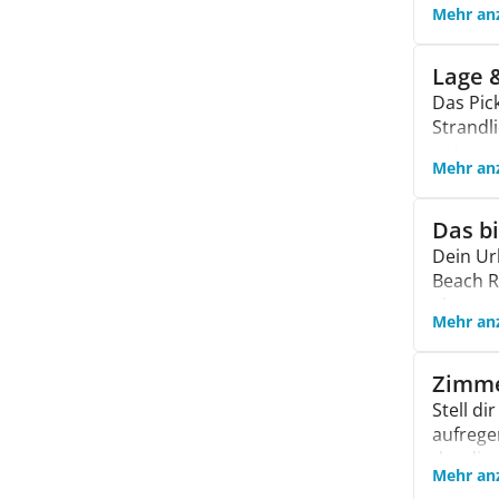
Mehr an
Zimmern
Villa/e
neuen A
Lage 
Sauberk
Das Pic
dich vo
Strandl
zum gol
entspan
Mehr an
Dire
Etwa
Das b
Rund
Dein Ur
Eink
Beach R
zude
einem e
Mehr an
Herausf
Der 
4 Sü
Zimme
1 Ki
Stell d
Spor
aufrege
Gege
der dir 
Mehr an
wei
du für 