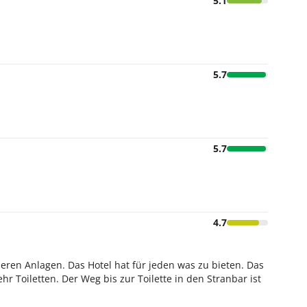
5.1
p, eine Apotheke und einen Minimarkt direkt in
ge und teilweise gegen Gebühr möglich. Eine
 Verfügung.
5.7
5.7
4.7
eren Anlagen. Das Hotel hat für jeden was zu bieten. Das
 Toiletten. Der Weg bis zur Toilette in den Stranbar ist