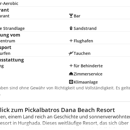
r-Aerobic
rant
urant
Bar
e Strandlage
Sandstrand
nung vom
zentrum
Flughafen
sport
urfen
Tauchen
usstattung
ng
für Behinderte
Zimmerservice
Klimaanlage
aben sind ohne Gewähr von Richtigkeit und Vollständigkeit. Es gel
.
lick zum Pickalbatros Dana Beach Resort
ten, einem Land reich an Geschichte und sonnenverwöhnten
esort in Hurghada. Dieses weitläufige Resort, das sich übe
siert wurde, bietet dir eine beeindruckende Vielfalt für ei