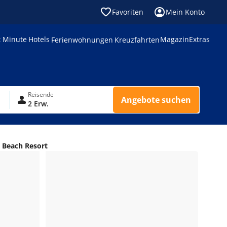
Favoriten
Mein Konto
t Minute
Hotels
Magazin
Extras
Ferienwohnungen
Kreuzfahrten
Reisende
Angebote suchen
2 Erw.
 Beach Resort