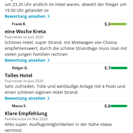
Kindermenüs sind erhältlich. Neben einer Auswahl
um 23.20 Uhr endlich im Hotel waren, obwohl der Flieger um
an alkoholischen und alkoholfreien Getränken
19.50 Uhr gelandet ist
Bewertung ansehen
werden auch internationale Marken angeboten.
Du kannst zwischen Halbpension und All-Inclusive
5.3
Frank K.
wählen, um deinen Aufenthalt kulinarisch perfekt
eine Woche Kreta
abzurunden.
Paar
reiste im Juni 2026
Schönes Hotel, super Strand, mit Mietwagen von Chania
empfehlenswert, durch die schöne Strandlage muss man mit
vielen jungen Familien rechnen
Bewertung ansehen
5.7
Holger G.
Tolles Hotel
Paar
reiste im Juni 2026
Sehr zufrieden. Tolle und weitläufige Anlage mit 4 Pools und
einen schönen eigenen Hotel Strand.
Bewertung ansehen
5.6
Marco S.
Klare Empfehlung
Familie
reiste im Mai 2026
Alles super, Ausflugsmöglichkeiten in der Nähe etwas
vermisst