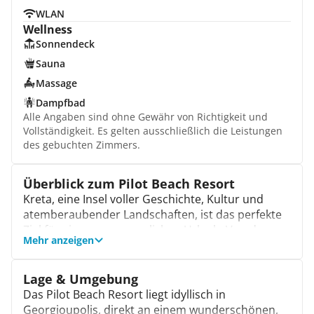
WLAN
Wellness
Sonnendeck
Sauna
Massage
Dampfbad
Alle Angaben sind ohne Gewähr von Richtigkeit und
Vollständigkeit. Es gelten ausschließlich die Leistungen
des gebuchten Zimmers.
Überblick zum Pilot Beach Resort
Kreta, eine Insel voller Geschichte, Kultur und
atemberaubender Landschaften, ist das perfekte
Ziel für einen unvergesslichen Urlaub. Von den
Mehr anzeigen
sonnenverwöhnten Küsten bis zu den
charmanten Dörfern im Landesinneren bietet das
Eiland eine Vielfalt, die jeden Reisenden begeistert.
Lage & Umgebung
Hier findest du eine einzigartige Mischung aus
Das Pilot Beach Resort liegt idyllisch in
Entspannung, Abenteuer und herzlicher
Georgioupolis, direkt an einem wunderschönen,