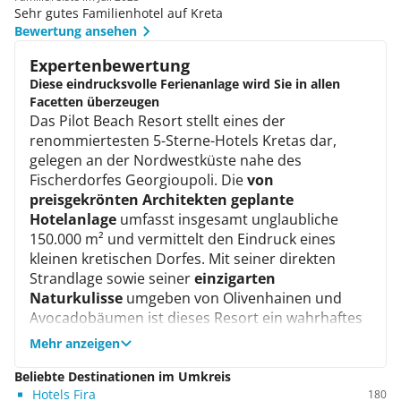
Sehr gutes Familienhotel auf Kreta
Bewertung ansehen
Expertenbewertung
Diese eindrucksvolle Ferienanlage wird Sie in allen
Facetten überzeugen
Das Pilot Beach Resort stellt eines der
renommiertesten 5-Sterne-Hotels Kretas dar,
gelegen an der Nordwestküste nahe des
Fischerdorfes Georgioupoli. Die
von
preisgekrönten Architekten geplante
Hotelanlage
umfasst insgesamt unglaubliche
150.000 m² und vermittelt den Eindruck eines
kleinen kretischen Dorfes. Mit seiner direkten
Strandlage sowie seiner
einzigarten
Naturkulisse
umgeben von Olivenhainen und
Avocadobäumen ist dieses Resort ein wahrhaftes
Traumziel. Die mehrfachen Auszeichnungen des
Mehr anzeigen
Hotels für die sehr gute Qualität der
Dienstleistungen sprechen für sich. Bei
Beliebte Destinationen im Umkreis
Hotels Fira
Reservierung haben Sie die Wahl zwischen 450
180