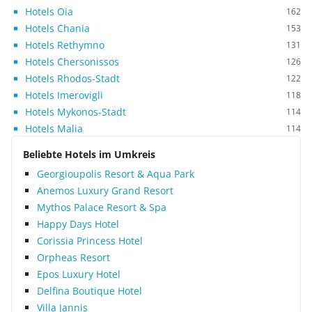
Unterkünften: Verbringen Sie Ihre Ferien in
Hotels Oia
162
gemütlichen Bungalows, in gepflegten Suiten oder
Hotels Chania
153
in geräumigen Suiten mit eigenem Swimmingpool.
Hotels Rethymno
131
Alle Räume sind äußerst modern und
Hotels Chersonissos
126
geschmackvoll eingerichtet. In den insgesamt vier
Hotels Rhodos-Stadt
122
individuellen Restaurants können nicht nur
Hotels Imerovigli
118
schmackhafte griechische Gerichte, sondern auch
Hotels Mykonos-Stadt
114
internationale Köstlichkeiten genossen werden –
Hotels Malia
114
zubereitet selbstverständlich mit
Olivenöl aus
eigener Herstellung
und frischen Kräutern der
Beliebte Hotels im Umkreis
Gegend. Für die kleinen Gäste stehen ein eigenes
Georgioupolis Resort & Aqua Park
Kinderrestaurant sowie zwei Kinderclubs und ein
Anemos Luxury Grand Resort
Spielplatz zur Verfügung. Erfahrene
Mythos Palace Resort & Spa
Kinderanimateure sorgen für Spaß und eine
Happy Days Hotel
vertrauensvolle Atmosphäre. Wer auch im Urlaub
seine Fitness nicht vernachlässigen möchte, der
Corissia Princess Hotel
ist im Health Club mit seinem umfangreichen
Orpheas Resort
Sportangebot herzlich willkommen. Fünf
Epos Luxury Hotel
Swimmingpools laden zum Baden ein; im Winter
Delfina Boutique Hotel
genießen Sie die Wärme des beheizten
Villa Jannis