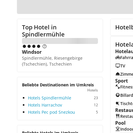
Top Hotel in
Hotel
Spindlermühle
Hotela
Hotela
Windsor
Fahrra
Spindlermühle, Riesengebirge
(Tschechien), Tschechien
TV
Zimme
Sport
Beliebte Destinationen im Umkreis
Fitnes
Hotels
Billar
Hotels Spindlermühle
23
Tischt
Hotels Harrachov
12
Restau
Hotels Pec pod Snezkou
5
Resta
Pool
Indoo
Beliebte Hotels im Umkreis