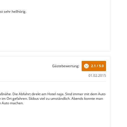
st sehr hellhörig.
Gästebewertung:
2.1 / 5.0
01.02.2015
Fußnähe. Die Abfahrt direkt am Hotel naja. Sind immer mit dem Auto
te im Ort gefahren. Skibus viel zu umständlich. Abends konnte man
e Auto machen.