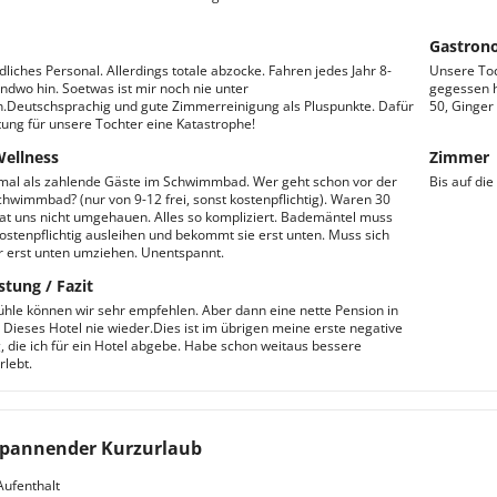
Gastron
dliches Personal. Allerdings totale abzocke. Fahren jedes Jahr 8-
Unsere Toc
ndwo hin. Soetwas ist mir noch nie unter
gegessen h
Deutschsprachig und gute Zimmerreinigung als Pluspunkte. Dafür
50, Ginger
tung für unsere Tochter eine Katastrophe!
Wellness
Zimmer
mal als zahlende Gäste im Schwimmbad. Wer geht schon vor der
Bis auf di
Schwimmbad? (nur von 9-12 frei, sonst kostenpflichtig). Waren 30
at uns nicht umgehauen. Alles so kompliziert. Bademäntel muss
ostenpflichtig ausleihen und bekommt sie erst unten. Muss sich
 erst unten umziehen. Unentspannt.
stung / Fazit
hle können wir sehr empfehlen. Aber dann eine nette Pension in
 Dieses Hotel nie wieder.Dies ist im übrigen meine erste negative
 die ich für ein Hotel abgebe. Habe schon weitaus bessere
rlebt.
pannender Kurzurlaub
Aufenthalt