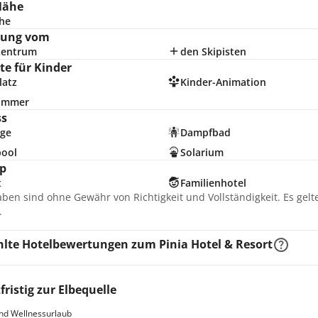
Nähe
he
nung vom
zentrum
den Skipisten
e für Kinder
latz
Kinder-Animation
zimmer
ss
ge
Dampfbad
pool
Solarium
p
t
Familienhotel
aben sind ohne Gewähr von Richtigkeit und Vollständigkeit. Es gel
.
lte Hotelbewertungen zum Pinia Hotel & Resort
fristig zur Elbequelle
nd Wellnessurlaub