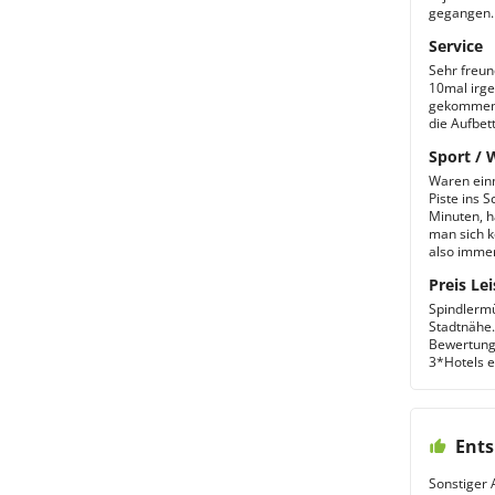
gegangen.
Service
Sehr freun
10mal irge
gekommen.
die Aufbet
Sport / 
Waren ein
Piste ins 
Minuten, h
man sich k
also immer
Preis Lei
Spindlermü
Stadtnähe.
Bewertung,
3*Hotels e
Ents
Sonstiger 