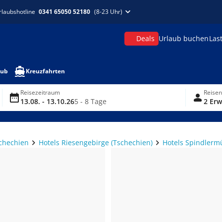
rlaubshotline
0341 65050 52180
(8-23 Uhr)
Deals
Urlaub buchen
Las
aub
Kreuzfahrten
Reisezeitraum
Reise
13.08. - 13.10.26
5 - 8 Tage
2 Erw
schechien
Hotels Riesengebirge (Tschechien)
Hotels Spindlerm