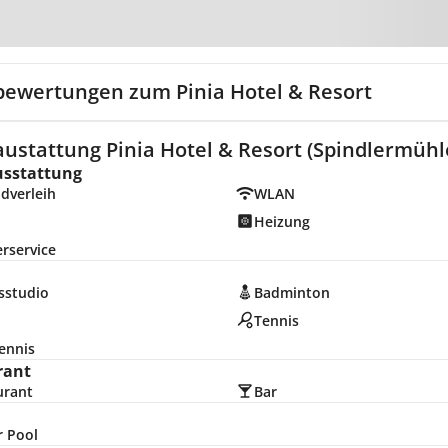
Zur Karte
bewertungen zum Pinia Hotel & Resort
ustattung Pinia Hotel & Resort (Spindlermühl
usstattung
dverleih
WLAN
Heizung
rservice
sstudio
Badminton
d
Tennis
ennis
rant
urant
Bar
r Pool