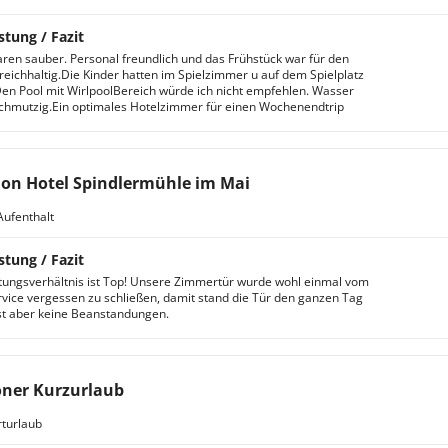
stung / Fazit
en sauber. Personal freundlich und das Frühstück war für den
 reichhaltig.Die Kinder hatten im Spielzimmer u auf dem Spielplatz
Den Pool mit WirlpoolBereich würde ich nicht empfehlen. Wasser
chmutzig.Ein optimales Hotelzimmer für einen Wochenendtrip
ion Hotel Spindlermühle im Mai
Aufenthalt
stung / Fazit
stungsverhältnis ist Top! Unsere Zimmertür wurde wohl einmal vom
ice vergessen zu schließen, damit stand die Tür den ganzen Tag
st aber keine Beanstandungen.
ner Kurzurlaub
turlaub