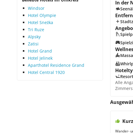
In der 
Windsor
Seenä
Entfer
Hotel Olympie
Stadt
Hotel Snežka
Angebot
Tri Ruze
Spielp
Alpsky
Spiel
Zatisi
Wellne
Hotel Grand
Massa
Hotel Jelinek
Whirl
Aparthotel Residence Grand
Hotelty
Hotel Central 1920
Resor
Alle Ang
Zimmers
Ausgewäh
Kurz
Wander- u