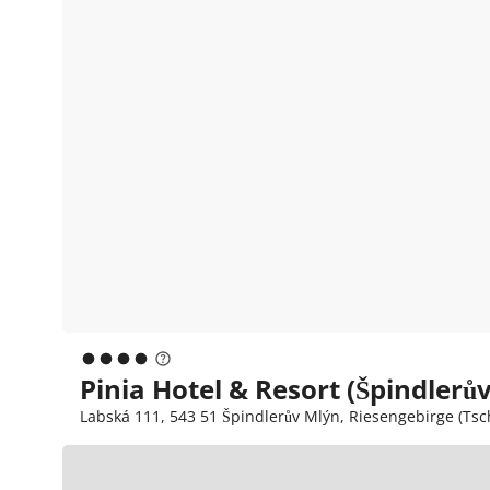
Pinia Hotel & Resort (Špindlerů
Labská 111, 543 51 Špindlerův Mlýn, Riesengebirge (Ts