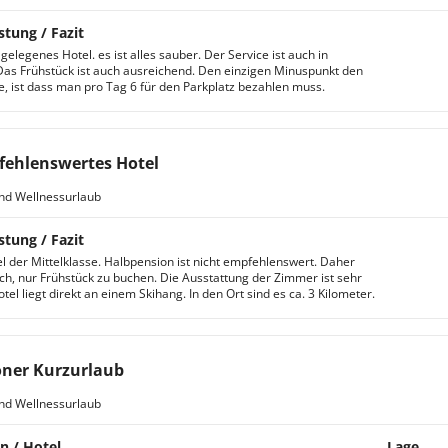
stung / Fazit
gelegenes Hotel. es ist alles sauber. Der Service ist auch in
as Frühstück ist auch ausreichend. Den einzigen Minuspunkt den
e, ist dass man pro Tag 6 für den Parkplatz bezahlen muss.
ehlenswertes Hotel
nd Wellnessurlaub
stung / Fazit
l der Mittelklasse. Halbpension ist nicht empfehlenswert. Daher
ch, nur Frühstück zu buchen. Die Ausstattung der Zimmer ist sehr
tel liegt direkt an einem Skihang. In den Ort sind es ca. 3 Kilometer.
ner Kurzurlaub
nd Wellnessurlaub
n / Hotel
Lage