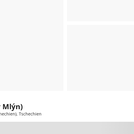
v Mlýn)
chechien), Tschechien