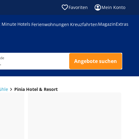
Favoriten
Mein Konto
t Minute
Hotels
Magazin
Extras
Ferienwohnungen
Kreuzfahrten
nde
Angebote suchen
.
ühle
Pinia Hotel & Resort