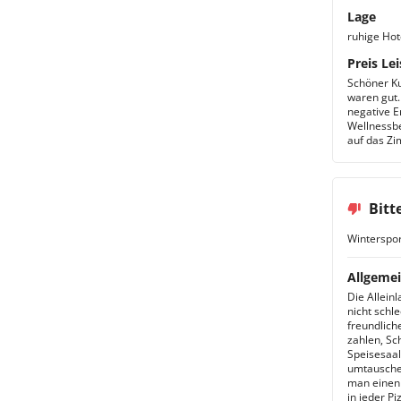
Lage
ruhige Ho
Preis Lei
Schöner Ku
waren gut.
negative E
Wellnessbe
auf das Zi
Bitt
Winterspor
Allgemei
Die Allein
nicht schl
freundlich
zahlen, Sc
Speisesaal
umtauschen
man einen 
in jeder P