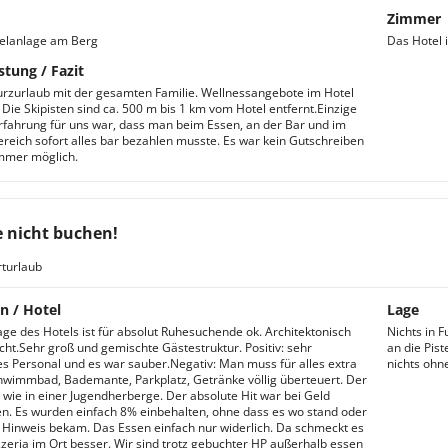
Zimmer
telanlage am Berg
Das Hotel i
stung / Fazit
rzurlaub mit der gesamten Familie. Wellnessangebote im Hotel
 Die Skipisten sind ca. 500 m bis 1 km vom Hotel entfernt.Einzige
rfahrung für uns war, dass man beim Essen, an der Bar und im
reich sofort alles bar bezahlen musste. Es war kein Gutschreiben
mmer möglich.
e nicht buchen!
turlaub
n / Hotel
Lage
lage des Hotels ist für absolut Ruhesuchende ok. Architektonisch
Nichts in 
echt.Sehr groß und gemischte Gästestruktur. Positiv: sehr
an die Pis
es Personal und es war sauber.Negativ: Man muss für alles extra
nichts ohn
hwimmbad, Bademante, Parkplatz, Getränke völlig überteuert. Der
 wie in einer Jugendherberge. Der absolute Hit war bei Geld
. Es wurden einfach 8% einbehalten, ohne dass es wo stand oder
Hinweis bekam. Das Essen einfach nur widerlich. Da schmeckt es
izzeria im Ort besser. Wir sind trotz gebuchter HP außerhalb essen