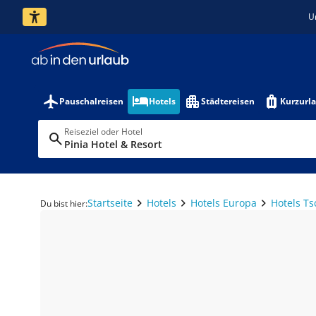
U
Pauschalreisen
Hotels
Städtereisen
Kurzurl
Reiseziel oder Hotel
Pinia Hotel & Resort
Startseite
Hotels
Hotels Europa
Hotels T
Du bist hier: