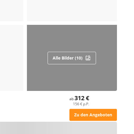
Alle Bilder (10)
312 €
ab
156 € p.P.
Zu den Angeboten