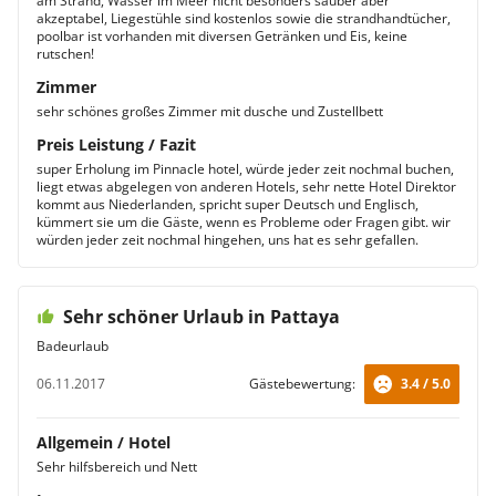
am Strand, Wasser im Meer nicht besonders sauber aber
akzeptabel, Liegestühle sind kostenlos sowie die strandhandtücher,
poolbar ist vorhanden mit diversen Getränken und Eis, keine
rutschen!
Zimmer
sehr schönes großes Zimmer mit dusche und Zustellbett
Preis Leistung / Fazit
super Erholung im Pinnacle hotel, würde jeder zeit nochmal buchen,
liegt etwas abgelegen von anderen Hotels, sehr nette Hotel Direktor
kommt aus Niederlanden, spricht super Deutsch und Englisch,
kümmert sie um die Gäste, wenn es Probleme oder Fragen gibt. wir
würden jeder zeit nochmal hingehen, uns hat es sehr gefallen.
Sehr schöner Urlaub in Pattaya
Badeurlaub
06.11.2017
Gästebewertung:
3.4 / 5.0
Allgemein / Hotel
Sehr hilfsbereich und Nett