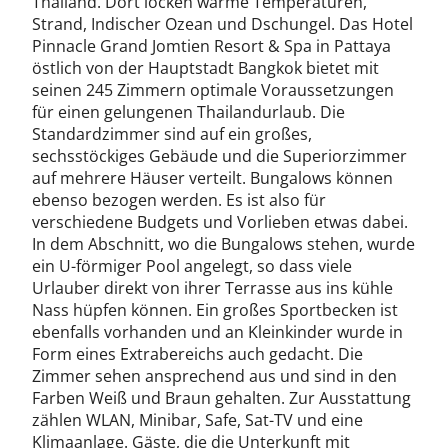
Thailand. Dort locken warme Temperaturen,
Strand, Indischer Ozean und Dschungel. Das Hotel
Pinnacle Grand Jomtien Resort & Spa in Pattaya
östlich von der Hauptstadt Bangkok bietet mit
seinen 245 Zimmern optimale Voraussetzungen
für einen gelungenen Thailandurlaub. Die
Standardzimmer sind auf ein großes,
sechsstöckiges Gebäude und die Superiorzimmer
auf mehrere Häuser verteilt. Bungalows können
ebenso bezogen werden. Es ist also für
verschiedene Budgets und Vorlieben etwas dabei.
In dem Abschnitt, wo die Bungalows stehen, wurde
ein U-förmiger Pool angelegt, so dass viele
Urlauber direkt von ihrer Terrasse aus ins kühle
Nass hüpfen können. Ein großes Sportbecken ist
ebenfalls vorhanden und an Kleinkinder wurde in
Form eines Extrabereichs auch gedacht. Die
Zimmer sehen ansprechend aus und sind in den
Farben Weiß und Braun gehalten. Zur Ausstattung
zählen WLAN, Minibar, Safe, Sat-TV und eine
Klimaanlage. Gäste, die die Unterkunft mit