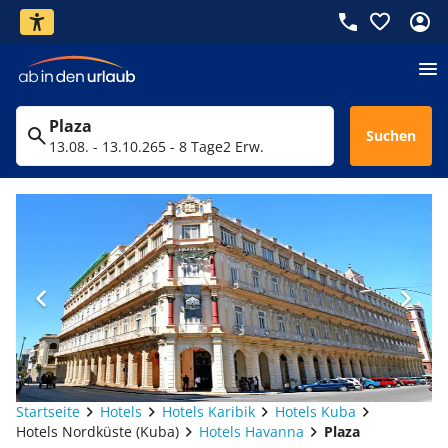
Plaza
Suchen
13.08. - 13.10.26
5 - 8 Tage
2 Erw.
Startseite
Hotels
Hotels Karibik
Hotels Kuba
Hotels Nordküste (Kuba)
Hotels Havanna
Plaza