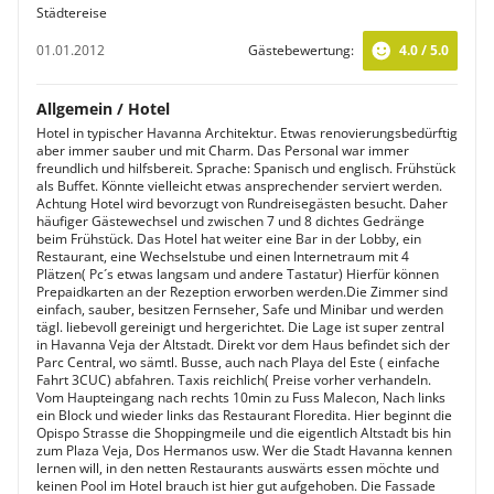
Städtereise
01.01.2012
Gästebewertung:
4.0 / 5.0
Allgemein / Hotel
Hotel in typischer Havanna Architektur. Etwas renovierungsbedürftig
aber immer sauber und mit Charm. Das Personal war immer
freundlich und hilfsbereit. Sprache: Spanisch und englisch. Frühstück
als Buffet. Könnte vielleicht etwas ansprechender serviert werden.
Achtung Hotel wird bevorzugt von Rundreisegästen besucht. Daher
häufiger Gästewechsel und zwischen 7 und 8 dichtes Gedränge
beim Frühstück. Das Hotel hat weiter eine Bar in der Lobby, ein
Restaurant, eine Wechselstube und einen Internetraum mit 4
Plätzen( Pc´s etwas langsam und andere Tastatur) Hierfür können
Prepaidkarten an der Rezeption erworben werden.Die Zimmer sind
einfach, sauber, besitzen Fernseher, Safe und Minibar und werden
tägl. liebevoll gereinigt und hergerichtet. Die Lage ist super zentral
in Havanna Veja der Altstadt. Direkt vor dem Haus befindet sich der
Parc Central, wo sämtl. Busse, auch nach Playa del Este ( einfache
Fahrt 3CUC) abfahren. Taxis reichlich( Preise vorher verhandeln.
Vom Haupteingang nach rechts 10min zu Fuss Malecon, Nach links
ein Block und wieder links das Restaurant Floredita. Hier beginnt die
Opispo Strasse die Shoppingmeile und die eigentlich Altstadt bis hin
zum Plaza Veja, Dos Hermanos usw. Wer die Stadt Havanna kennen
lernen will, in den netten Restaurants auswärts essen möchte und
keinen Pool im Hotel brauch ist hier gut aufgehoben. Die Fassade