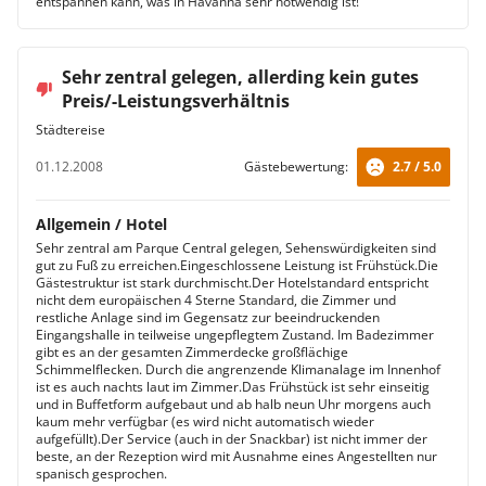
entspannen kann, was in Havanna sehr notwendig ist!
Sehr zentral gelegen, allerding kein gutes
Preis/-Leistungsverhältnis
Städtereise
01.12.2008
Gästebewertung:
2.7 / 5.0
Allgemein / Hotel
Sehr zentral am Parque Central gelegen, Sehenswürdigkeiten sind
gut zu Fuß zu erreichen.Eingeschlossene Leistung ist Frühstück.Die
Gästestruktur ist stark durchmischt.Der Hotelstandard entspricht
nicht dem europäischen 4 Sterne Standard, die Zimmer und
restliche Anlage sind im Gegensatz zur beeindruckenden
Eingangshalle in teilweise ungepflegtem Zustand. Im Badezimmer
gibt es an der gesamten Zimmerdecke großflächige
Schimmelflecken. Durch die angrenzende Klimanalage im Innenhof
ist es auch nachts laut im Zimmer.Das Frühstück ist sehr einseitig
und in Buffetform aufgebaut und ab halb neun Uhr morgens auch
kaum mehr verfügbar (es wird nicht automatisch wieder
aufgefüllt).Der Service (auch in der Snackbar) ist nicht immer der
beste, an der Rezeption wird mit Ausnahme eines Angestellten nur
spanisch gesprochen.