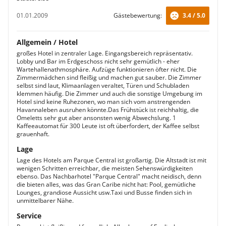
01.01.2009
Gästebewertung:
3.4 / 5.0
Allgemein / Hotel
großes Hotel in zentraler Lage. Eingangsbereich repräsentativ.
Lobby und Bar im Erdgeschoss nicht sehr gemütlich - eher
Wartehallenathmosphäre. Aufzüge funktionieren öfter nicht. Die
Zimmermädchen sind fleißig und machen gut sauber. Die Zimmer
selbst sind laut, Klimaanlagen veraltet, Türen und Schubladen
klemmen häufig. Die Zimmer und auch die sonstige Umgebung im
Hotel sind keine Ruhezonen, wo man sich vom anstrengenden
Havannaleben ausruhen könnte.Das Frühstück ist reichhaltig, die
Omeletts sehr gut aber ansonsten wenig Abwechslung. 1
Kaffeeautomat für 300 Leute ist oft überfordert, der Kaffee selbst
grauenhaft.
Lage
Lage des Hotels am Parque Central ist großartig. Die Altstadt ist mit
wenigen Schritten erreichbar, die meisten Sehenswürdigkeiten
ebenso. Das Nachbarhotel "Parque Central" macht neidisch, denn
die bieten alles, was das Gran Caribe nicht hat: Pool, gemütliche
Lounges, grandiose Aussicht usw.Taxi und Busse finden sich in
unmittelbarer Nähe.
Service