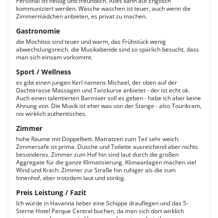
Personal ist fleißig und freundlich. Alles kann auf Englisch
kommuniziert werden. Wäsche waschen ist teuer, auch wenn die
Zimmermädchen anbieten, es privat zu machen.
Gastronomie
die Mochitos sind teuer und warm, das Frühstück wenig
abwechslungsreich. die Musikabende sind so spärlich besucht, dass
man sich einsam vorkommt.
Sport / Wellness
es gibt einen jungen Kerl namens Michael, der oben auf der
Dachterasse Massagen und Tanzkurse anbietet - der ist echt ok.
Auch einen talentierten Barmixer soll es geben - habe ich aber keine
Ahnung von. Die Musik ist eher was von der Stange - also Tourikram,
nix wirklich authentisches.
Zimmer
hohe Räume mit Doppelbett. Matratzen zum Teil sehr weich.
Zimmersafe ist prima. Dusche und Toilette ausreichend aber nichts
besonderes. Zimmer zum Hof hin sind laut durch die großen
Aggregate für die ganze Klimatisierung. Klimaanlagen machen viel
Wind und Krach. Zimmer zur Straße hin ruhiger als die zum
Innenhof, aber trotzdem laut und stinkig.
Preis Leistung / Fazit
Ich würde in Havanna lieber eine Schippe drauflegen und das 5-
Sterne Hotel Parque Central buchen, da man sich dort wirklich