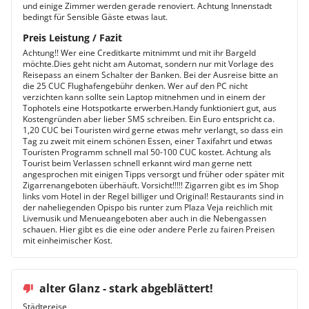
und einige Zimmer werden gerade renoviert. Achtung Innenstadt
bedingt für Sensible Gäste etwas laut.
Preis Leistung / Fazit
Achtung!! Wer eine Creditkarte mitnimmt und mit ihr Bargeld
möchte.Dies geht nicht am Automat, sondern nur mit Vorlage des
Reisepass an einem Schalter der Banken. Bei der Ausreise bitte an
die 25 CUC Flughafengebühr denken. Wer auf den PC nicht
verzichten kann sollte sein Laptop mitnehmen und in einem der
Tophotels eine Hotspotkarte erwerben.Handy funktioniert gut, aus
Kostengründen aber lieber SMS schreiben. Ein Euro entspricht ca.
1,20 CUC bei Touristen wird gerne etwas mehr verlangt, so dass ein
Tag zu zweit mit einem schönen Essen, einer Taxifahrt und etwas
Touristen Programm schnell mal 50-100 CUC kostet. Achtung als
Tourist beim Verlassen schnell erkannt wird man gerne nett
angesprochen mit einigen Tipps versorgt und früher oder später mit
Zigarrenangeboten überhäuft. Vorsicht!!!!! Zigarren gibt es im Shop
links vom Hotel in der Regel billiger und Original! Restaurants sind in
der naheliegenden Opispo bis runter zum Plaza Veja reichlich mit
Livemusik und Menueangeboten aber auch in die Nebengassen
schauen. Hier gibt es die eine oder andere Perle zu fairen Preisen
mit einheimischer Kost.
alter Glanz - stark abgeblättert!
Städtereise