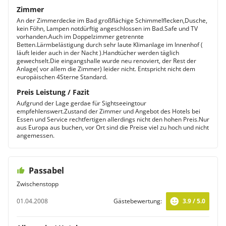
Zimmer
An der Zimmerdecke im Bad großflächige Schimmelflecken,Dusche,
kein Föhn, Lampen notdürftig angeschlossen im Bad.Safe und TV
vorhanden.Auch im Doppelzimmer getrennte
Betten.Lärmbelästigung durch sehr laute Klimanlage im Innenhof (
läuft leider auch in der Nacht ).Handtücher werden täglich
gewechselt.Die eingangshalle wurde neu renoviert, der Rest der
Anlage( vor allem die Zimmer) leider nicht. Entspricht nicht dem
europäischen 4Sterne Standard.
Preis Leistung / Fazit
Aufgrund der Lage gerdae für Sightseeingtour
empfehlenswert.Zustand der Zimmer und Angebot des Hotels bei
Essen und Service rechtfertigen allerdings nicht den hohen Preis.Nur
aus Europa aus buchen, vor Ort sind die Preise viel zu hoch und nicht
angemessen.
Passabel
Zwischenstopp
01.04.2008
Gästebewertung:
3.9 / 5.0