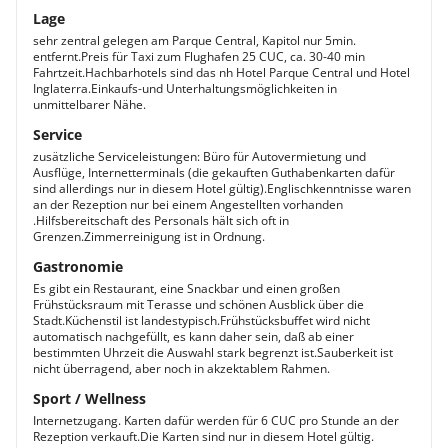
Lage
sehr zentral gelegen am Parque Central, Kapitol nur 5min.
entfernt.Preis für Taxi zum Flughafen 25 CUC, ca. 30-40 min
Fahrtzeit.Hachbarhotels sind das nh Hotel Parque Central und Hotel
Inglaterra.Einkaufs-und Unterhaltungsmöglichkeiten in
unmittelbarer Nähe.
Service
zusätzliche Serviceleistungen: Büro für Autovermietung und
Ausflüge, Internetterminals (die gekauften Guthabenkarten dafür
sind allerdings nur in diesem Hotel gültig).Englischkenntnisse waren
an der Rezeption nur bei einem Angestellten vorhanden
.Hilfsbereitschaft des Personals hält sich oft in
Grenzen.Zimmerreinigung ist in Ordnung.
Gastronomie
Es gibt ein Restaurant, eine Snackbar und einen großen
Frühstücksraum mit Terasse und schönen Ausblick über die
Stadt.Küchenstil ist landestypisch.Frühstücksbuffet wird nicht
automatisch nachgefüllt, es kann daher sein, daß ab einer
bestimmten Uhrzeit die Auswahl stark begrenzt ist.Sauberkeit ist
nicht überragend, aber noch in akzektablem Rahmen.
Sport / Wellness
Internetzugang. Karten dafür werden für 6 CUC pro Stunde an der
Rezeption verkauft.Die Karten sind nur in diesem Hotel gültig.