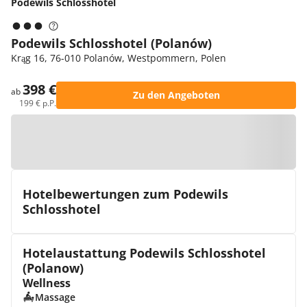
Podewils Schlosshotel
Podewils Schlosshotel (Polanów)
Krąg 16, 76-010 Polanów, Westpommern, Polen
398 €
ab
Zu den Angeboten
199 € p.P.
Zur Karte
Hotelbewertungen zum Podewils
Schlosshotel
Hotelaustattung Podewils Schlosshotel
(Polanow)
Wellness
Massage