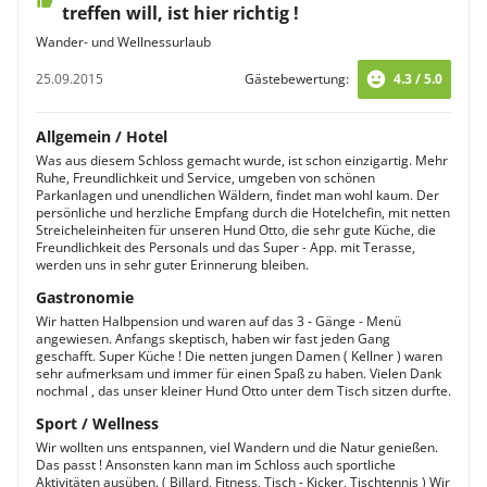
treffen will, ist hier richtig !
Wander- und Wellnessurlaub
25.09.2015
Gästebewertung:
4.3 / 5.0
Allgemein / Hotel
Was aus diesem Schloss gemacht wurde, ist schon einzigartig. Mehr
Ruhe, Freundlichkeit und Service, umgeben von schönen
Parkanlagen und unendlichen Wäldern, findet man wohl kaum. Der
persönliche und herzliche Empfang durch die Hotelchefin, mit netten
Streicheleinheiten für unseren Hund Otto, die sehr gute Küche, die
Freundlichkeit des Personals und das Super - App. mit Terasse,
werden uns in sehr guter Erinnerung bleiben.
Gastronomie
Wir hatten Halbpension und waren auf das 3 - Gänge - Menü
angewiesen. Anfangs skeptisch, haben wir fast jeden Gang
geschafft. Super Küche ! Die netten jungen Damen ( Kellner ) waren
sehr aufmerksam und immer für einen Spaß zu haben. Vielen Dank
nochmal , das unser kleiner Hund Otto unter dem Tisch sitzen durfte.
Sport / Wellness
Wir wollten uns entspannen, viel Wandern und die Natur genießen.
Das passt ! Ansonsten kann man im Schloss auch sportliche
Aktivitäten ausüben. ( Billard, Fitness, Tisch - Kicker, Tischtennis ) Wir