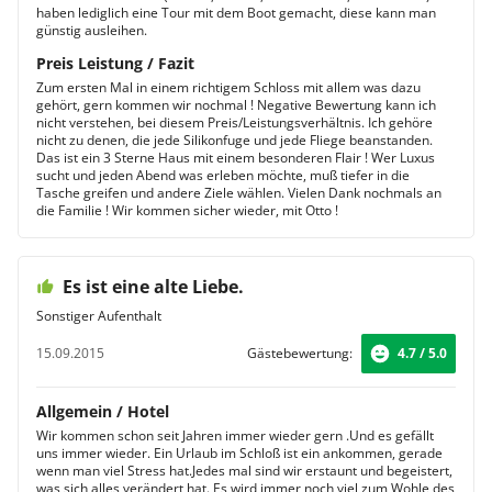
haben lediglich eine Tour mit dem Boot gemacht, diese kann man
günstig ausleihen.
Preis Leistung / Fazit
Zum ersten Mal in einem richtigem Schloss mit allem was dazu
gehört, gern kommen wir nochmal ! Negative Bewertung kann ich
nicht verstehen, bei diesem Preis/Leistungsverhältnis. Ich gehöre
nicht zu denen, die jede Silikonfuge und jede Fliege beanstanden.
Das ist ein 3 Sterne Haus mit einem besonderen Flair ! Wer Luxus
sucht und jeden Abend was erleben möchte, muß tiefer in die
Tasche greifen und andere Ziele wählen. Vielen Dank nochmals an
die Familie ! Wir kommen sicher wieder, mit Otto !
Es ist eine alte Liebe.
Sonstiger Aufenthalt
15.09.2015
Gästebewertung:
4.7 / 5.0
Allgemein / Hotel
Wir kommen schon seit Jahren immer wieder gern .Und es gefällt
uns immer wieder. Ein Urlaub im Schloß ist ein ankommen, gerade
wenn man viel Stress hat.Jedes mal sind wir erstaunt und begeistert,
was sich alles verändert hat. Es wird immer noch viel zum Wohle des