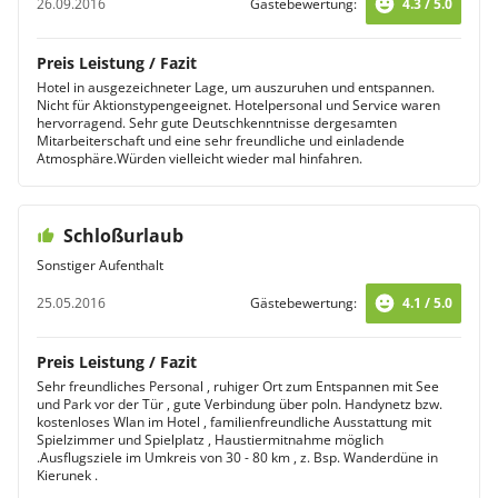
26.09.2016
Gästebewertung:
4.3 / 5.0
Preis Leistung / Fazit
Hotel in ausgezeichneter Lage, um auszuruhen und entspannen.
Nicht für Aktionstypengeeignet. Hotelpersonal und Service waren
hervorragend. Sehr gute Deutschkenntnisse dergesamten
Mitarbeiterschaft und eine sehr freundliche und einladende
Atmosphäre.Würden vielleicht wieder mal hinfahren.
Schloßurlaub
Sonstiger Aufenthalt
25.05.2016
Gästebewertung:
4.1 / 5.0
Preis Leistung / Fazit
Sehr freundliches Personal , ruhiger Ort zum Entspannen mit See
und Park vor der Tür , gute Verbindung über poln. Handynetz bzw.
kostenloses Wlan im Hotel , familienfreundliche Ausstattung mit
Spielzimmer und Spielplatz , Haustiermitnahme möglich
.Ausflugsziele im Umkreis von 30 - 80 km , z. Bsp. Wanderdüne in
Kierunek .