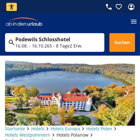
Podewils Schlosshotel
Suchen
16.08. - 16.10.26
5 - 8 Tage
2 Erw.
Startseite
Hotels
Hotels Europa
Hotels Polen
Hotels Westpommern
Hotels Polanow