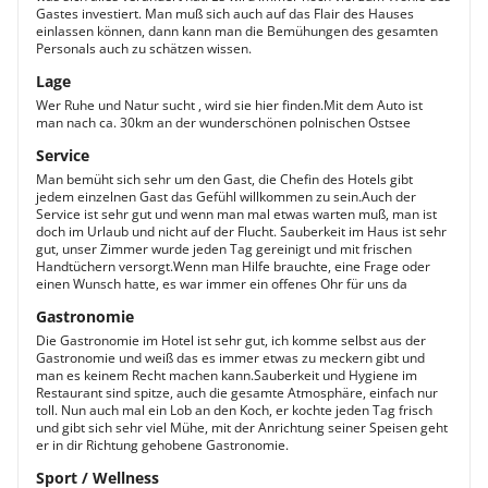
Gastes investiert. Man muß sich auch auf das Flair des Hauses
einlassen können, dann kann man die Bemühungen des gesamten
Personals auch zu schätzen wissen.
Lage
Wer Ruhe und Natur sucht , wird sie hier finden.Mit dem Auto ist
man nach ca. 30km an der wunderschönen polnischen Ostsee
Service
Man bemüht sich sehr um den Gast, die Chefin des Hotels gibt
jedem einzelnen Gast das Gefühl willkommen zu sein.Auch der
Service ist sehr gut und wenn man mal etwas warten muß, man ist
doch im Urlaub und nicht auf der Flucht. Sauberkeit im Haus ist sehr
gut, unser Zimmer wurde jeden Tag gereinigt und mit frischen
Handtüchern versorgt.Wenn man Hilfe brauchte, eine Frage oder
einen Wunsch hatte, es war immer ein offenes Ohr für uns da
Gastronomie
Die Gastronomie im Hotel ist sehr gut, ich komme selbst aus der
Gastronomie und weiß das es immer etwas zu meckern gibt und
man es keinem Recht machen kann.Sauberkeit und Hygiene im
Restaurant sind spitze, auch die gesamte Atmosphäre, einfach nur
toll. Nun auch mal ein Lob an den Koch, er kochte jeden Tag frisch
und gibt sich sehr viel Mühe, mit der Anrichtung seiner Speisen geht
er in dir Richtung gehobene Gastronomie.
Sport / Wellness