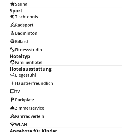
Sauna
Sport
Tischtennis
Radsport
Badminton
Billard
Fitnessstudio
Hoteltyp
Familienhotel
Hotelausstattung
Liegestuhl
Haustierfreundlich
TV
Parkplatz
Zimmerservice
Fahrradverleih
WLAN
Angebote für Kinder