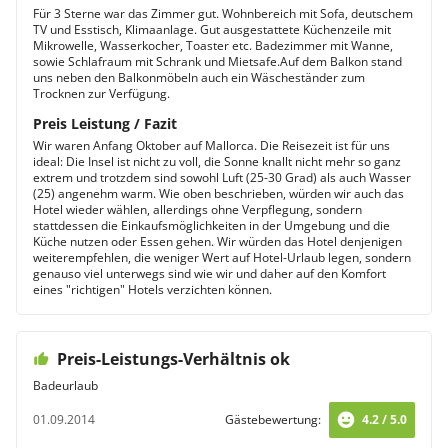
Für 3 Sterne war das Zimmer gut. Wohnbereich mit Sofa, deutschem
TV und Esstisch, Klimaanlage. Gut ausgestattete Küchenzeile mit
Mikrowelle, Wasserkocher, Toaster etc. Badezimmer mit Wanne,
sowie Schlafraum mit Schrank und Mietsafe.Auf dem Balkon stand
uns neben den Balkonmöbeln auch ein Wäscheständer zum
Trocknen zur Verfügung.
Preis Leistung / Fazit
Wir waren Anfang Oktober auf Mallorca. Die Reisezeit ist für uns
ideal: Die Insel ist nicht zu voll, die Sonne knallt nicht mehr so ganz
extrem und trotzdem sind sowohl Luft (25-30 Grad) als auch Wasser
(25) angenehm warm. Wie oben beschrieben, würden wir auch das
Hotel wieder wählen, allerdings ohne Verpflegung, sondern
stattdessen die Einkaufsmöglichkeiten in der Umgebung und die
Küche nutzen oder Essen gehen. Wir würden das Hotel denjenigen
weiterempfehlen, die weniger Wert auf Hotel-Urlaub legen, sondern
genauso viel unterwegs sind wie wir und daher auf den Komfort
eines "richtigen" Hotels verzichten können.
Preis-Leistungs-Verhältnis ok
Badeurlaub
01.09.2014
Gästebewertung:
4.2 / 5.0