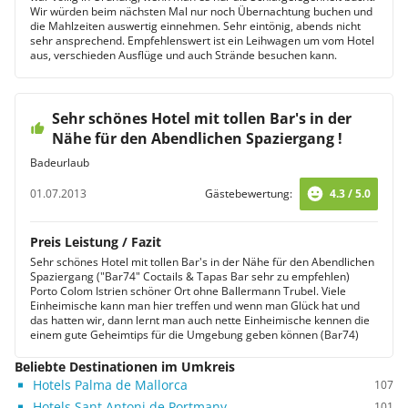
Wir würden beim nächsten Mal nur noch Übernachtung buchen und
die Mahlzeiten auswertig einnehmen. Sehr eintönig, abends nicht
sehr ansprechend. Empfehlenswert ist ein Leihwagen um vom Hotel
aus, verschieden Ausflüge und auch Strände besuchen kann.
Sehr schönes Hotel mit tollen Bar's in der
Nähe für den Abendlichen Spaziergang !
Badeurlaub
01.07.2013
Gästebewertung:
4.3 / 5.0
Preis Leistung / Fazit
Sehr schönes Hotel mit tollen Bar's in der Nähe für den Abendlichen
Spaziergang ("Bar74" Coctails & Tapas Bar sehr zu empfehlen)
Porto Colom Istrien schöner Ort ohne Ballermann Trubel. Viele
Einheimische kann man hier treffen und wenn man Glück hat und
das hatten wir, dann lernt man auch nette Einheimische kennen die
einem gute Geheimtips für die Umgebung geben können (Bar74)
Beliebte Destinationen im Umkreis
Hotels Palma de Mallorca
107
Hotels Sant Antoni de Portmany
101