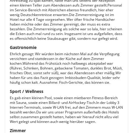
Anreisetag zu spät kamen, hatte man uns seitens der Rezeption
einen kleinen Teller zum Abendessen aufs Zimmer gestellt.Personal
im Service-Bereich mit Abstrichen ebenso freundlich, hier eher
wenig Deutschkenntnisse erwarten.Die Zimmerreinigung ist im
Hotel nur alle 4 Tage vorgesehen. Wer öfter frische Handtücher
haben möchte oder das Zimmer gereinigt, der muss es extra
bezahlen. Die Zimmerreinigung als solche war so lala, hier scheinen
die Ecken auch mal rund zu sein. Insgesamt ist uns aufgefallen, dass
es offensichtlich keine Staubsauger gibt, sondern nur gefegt wird.
Gastronomie
Ehrlich gesagt: Wir würden beim nächsten Mal auf die Verpflegung
verzichten und stattdessen in der Küche auf dem Zimmer
kochen.Während das Frühstück noch halbwegs akzeptabel war
(Rührei, Schinken, Bohnen, gebackene Tomaten, dunkles Brot, Müsli,
frisches Obst, sonst sehr süß), war das Abendessen eher mäßig.Wir
haben für uns das Fazit gezogen: Imbissbuden-Qualität, leider sehr
häufig schon kalt. Ausnahme: Fisch-Gerichte, das können sie.
Sport / Wellness
Es gab einen kleinen Pool, sowie einen mietbaren Fitness-Bereich
mit Sauna, sowie einen Billard- und AirHockey-Tisch.In der Lobby 3
Internet-Terminals, sowie W-LAN frei, auf den Zimmern muss W-LAN
bezahlt werden.Da wir uns unser Programm außerhalb des Hotels
selbst zusammen gestellt hatten, haben wir hierauf nicht allzu viel
Wert gelegt und können auch wenig hierüber sagen.
Zimmer