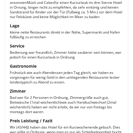
ansonstenMüsli und Cakesfür einen Kurzurlaub im drei Sterne Hotel
in Ornung, länger nicht zu empfehlen, da sehr eintönig und keinen
Sandstrand für Kinder vor der Tür (Fußweg ca. 5 Min.) vor dem Hotel
nur Felsküste und keine Möglichkeit im Meer zu baden
Lage
kleine nette Restaurants direkt in der Nähe, Supermarkt und Hafen
fußläufig zu erreichen
Service
Bedienung war freundlich, Zimmer hätte sauberer sein können, war
jedoch für einen Kurzurlaub in Ordnung
Gastronomie
Frühstück wie auch Abendessen jeden Tag gleich, wir haben es
vorgezogen für wenig Geld in den umliegenden Restaurants lecker
landestypisch zu Abend zu essen.
Zimmer
Bad war für 2 Personen in Ordnung, ZImmergröße auch gut,
Bettwäsche (1mal wöchentlich)wie auch Handtuchwechsel (2mal
wöchentlich) haben wir nicht erlebt, da wir nur von freitags bis
montags dort waren
Preis Leistung / Fazit
Wir (43/44J) haben das Hotel für ein Kurzwochenende gebuch. Dies
war völlig in Ordnung, wenn man es nur als Schlafgelegenheit bucht.