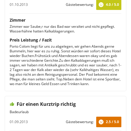
01.10.2013
Gästebewertung:
4.0 / 5.0
Zimmer
Zimmer war Saube,r nur das Bad war veraltet und nicht gepflegt.
Wasserhähne hatten Kalkablagerungen.
Preis Leistung / Fazit
Porto Colom liegt für uns zu abgelegen, wir gehen Abends gerne
Bummeln, hier war es zu ruhig. Sonst würden wir sofort dieses Hotel
wieder Buchen.Frühstück und Abendessen waren okay und es gab
immer verschiedene Gerichte.Zu den Kalkablagerungen muß ich
sagen, wir haben mit Antikalk geschrubbt und es war sauber, nach 1-
2 Tagen war der Kalk aber wieder da (sehr Kalkhaltiges Wasser), es
lag also nicht an dem Reinigungspersonal. Der Pool bekommt eine
Pflege, die man selten sieht. Top.Neben dem Hotel ist eine Sportbar,
wo man für kleines Geld Essen und Trinken kann.
Für einen Kurztrip richtig
Badeurlaub
01.09.2013
Gästebewertung:
2.5 / 5.0