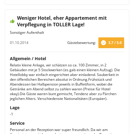
Weniger Hotel, eher Appartement mit
Verpflegung in TOLLER Lage!
Sonstiger Aufenthalt
01.10.2014
Gästebewertung:
3.7 / 5.0
Allgemein / Hotel
Relativ kleine Anlage, wir schätzen so ca. 100 Zimmer, in 2
Gebäuden mit je 5 Stockwerken (es gab einen kleinen Aufzug). Die
Hotellobby war einfach eingerichtet aber einladend. Sauberkeit in
den öffentlichen Bereichen absolut in Ordnung.Frühstück und
Abendessen bei Halbpension jeweils in Buffettform, wobei die
Getränke am Abend selbst zu zahlen waren (Preise für Hotel
okay).Die Gäste waren bunt gemischt, Tendenz aber zu Pärchen
jeglichen Alters. Verschiedenste Nationalitäten (Europäer).
Lage
-1
Service
Personal an der Rezeption war super freundlich. Da wir am