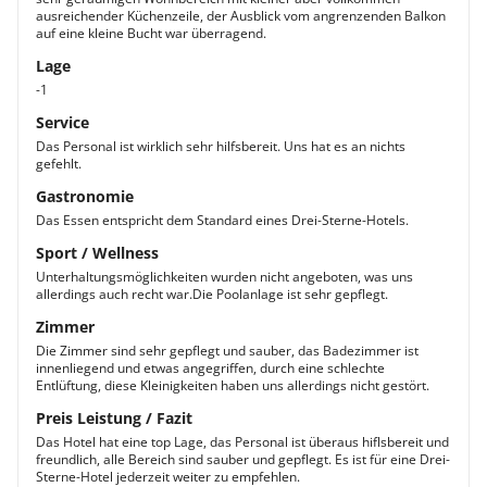
Apartment (3 Schlafzimmer)
ausreichender Küchenzeile, der Ausblick vom angrenzenden Balkon
auf eine kleine Bucht war überragend.
Die flächenmäßig größten klimatisierten Apartments
verfügen über 3 Schlafzimmer und bieten Platz für 6
Lage
Personen. Sie haben hier auf 60 bis 120 m² viel Platz
-1
zum Relaxen und Wohlfühlen. Nach einem
Service
Erkundungstag auf der Insel Mallorca genießen Sie die
Möglichkeit, sich individuelle Speisen zuzubereiten und
Das Personal ist wirklich sehr hilfsbereit. Uns hat es an nichts
gefehlt.
diese gemeinsam mit Ihren Lieben oder Freunden auf
der Terrasse zu genießen.
Gastronomie
Das Essen entspricht dem Standard eines Drei-Sterne-Hotels.
Sport / Wellness
Unterhaltungsmöglichkeiten wurden nicht angeboten, was uns
allerdings auch recht war.Die Poolanlage ist sehr gepflegt.
Zimmer
Die Zimmer sind sehr gepflegt und sauber, das Badezimmer ist
innenliegend und etwas angegriffen, durch eine schlechte
Entlüftung, diese Kleinigkeiten haben uns allerdings nicht gestört.
Preis Leistung / Fazit
Das Hotel hat eine top Lage, das Personal ist überaus hiflsbereit und
freundlich, alle Bereich sind sauber und gepflegt. Es ist für eine Drei-
Sterne-Hotel jederzeit weiter zu empfehlen.