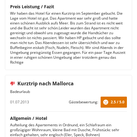
Preis Leistung / Fazit
Wir haben das Hotel für einen Kurztrip im September gebucht. Die
Lage vom Hotel ist gut. Das Apartment war sehr groß und hatte
einen schönen Ausblick aufs Meer. Bis zum Strand ist es nicht weit
und die Bucht ist sehr schön.Leider wurden das Apartment nicht
gereinigt und obwohl uns zugesagt wurde die Handtücher zu
wechseln ist nichts passiert. Wir haben HP gebucht und das sollte
man nicht tun. Das Abendessen ist sehr übersichtlich und war zu
Buffetbeginn eiskalt (Fisch, Nudeln, Fleisch). Wir sind Abends in der
Umgebung preisgünstig Essen gegangen. Für ein paar Tage Auszeit
in einer ruhigen schönen Umgebung aber trotzdem genau das
Richtige
Kurztrip nach Mallorca
Badeurlaub
01.07.2013
Gästebewertung:
2.5 / 5.0
Allgemein / Hotel
Aufteilung des Apartements in Ordnund, ein Schlafraum ein
großzügiger Wohnraum, kleine Bad mit Dusche, Frühstückc sehr
einfach gehalten, sehr englisch (EIer, Speck, Bohnen)