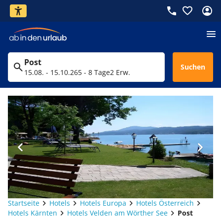
Post
Suchen
15.08. - 15.10.26
5 - 8 Tage
2 Erw.
Startseite
Hotels
Hotels Europa
Hotels Österreich
Hotels Kärnten
Hotels Velden am Wörther See
Post