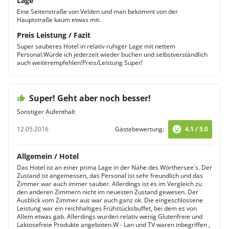
Lage
Eine Seitenstraße von Velden und man bekommt von der
Hauptstraße kaum etwas mit.
Preis Leistung / Fazit
Super sauberes Hotel in relativ ruhiger Lage mit nettem
Personal.Würde ich jederzeit wieder buchen und selbstverständlich
auch weiterempfehlen!Preis/Leistung Super!
Super! Geht aber noch besser!
Sonstiger Aufenthalt
12.05.2016
Gästebewertung:
4.1 / 5.0
Allgemein / Hotel
Das Hotel ist an einer prima Lage in der Nähe des Wörthersee´s. Der
Zustand ist angemessen, das Personal ist sehr freundlich und das
Zimmer war auch immer sauber. Allerdings ist es im Vergleich zu
den anderen Zimmern nicht im neuesten Zustand gewesen. Der
Ausblick vom Zimmer aus war auch ganz ok. Die eingeschlossene
Leistung war ein reichhaltiges Frühstücksbuffet, bei dem es von
Allem etwas gab. Allerdings wurden relativ wenig Glutenfreie und
Laktosefreie Produkte angeboten.W - Lan und TV waren inbegriffen ,