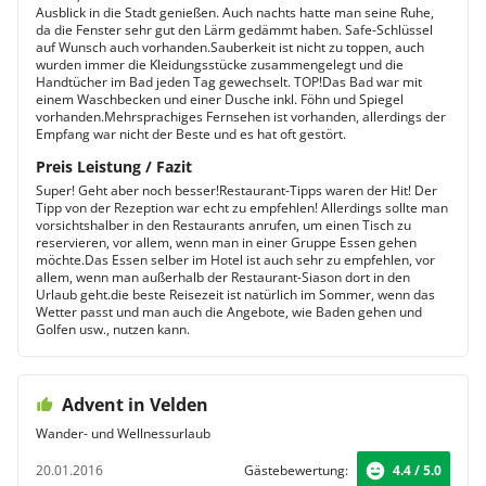
Ausblick in die Stadt genießen. Auch nachts hatte man seine Ruhe,
da die Fenster sehr gut den Lärm gedämmt haben. Safe-Schlüssel
auf Wunsch auch vorhanden.Sauberkeit ist nicht zu toppen, auch
wurden immer die Kleidungsstücke zusammengelegt und die
Handtücher im Bad jeden Tag gewechselt. TOP!Das Bad war mit
einem Waschbecken und einer Dusche inkl. Föhn und Spiegel
vorhanden.Mehrsprachiges Fernsehen ist vorhanden, allerdings der
Empfang war nicht der Beste und es hat oft gestört.
Preis Leistung / Fazit
Super! Geht aber noch besser!Restaurant-Tipps waren der Hit! Der
Tipp von der Rezeption war echt zu empfehlen! Allerdings sollte man
vorsichtshalber in den Restaurants anrufen, um einen Tisch zu
reservieren, vor allem, wenn man in einer Gruppe Essen gehen
möchte.Das Essen selber im Hotel ist auch sehr zu empfehlen, vor
allem, wenn man außerhalb der Restaurant-Siason dort in den
Urlaub geht.die beste Reisezeit ist natürlich im Sommer, wenn das
Wetter passt und man auch die Angebote, wie Baden gehen und
Golfen usw., nutzen kann.
Advent in Velden
Wander- und Wellnessurlaub
20.01.2016
Gästebewertung:
4.4 / 5.0