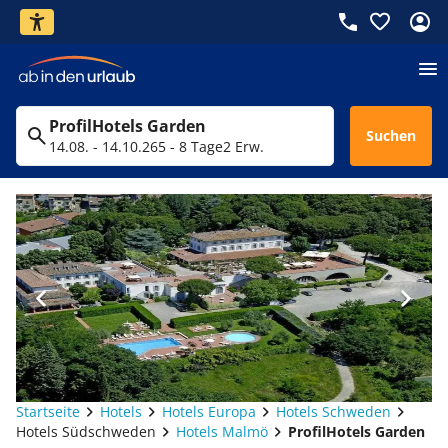
ProfilHotels Garden
Suchen
14.08. - 14.10.26
5 - 8 Tage
2 Erw.
Startseite
Hotels
Hotels Europa
Hotels Schweden
Hotels Südschweden
Hotels Malmö
ProfilHotels Garden