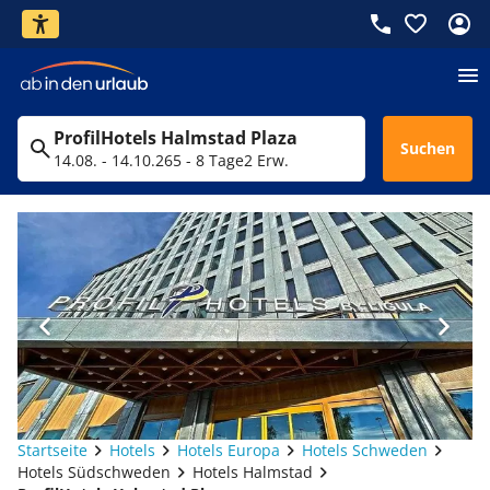
ProfilHotels Halmstad Plaza
Suchen
14.08. - 14.10.26
5 - 8 Tage
2 Erw.
Startseite
Hotels
Hotels Europa
Hotels Schweden
Hotels Südschweden
Hotels Halmstad