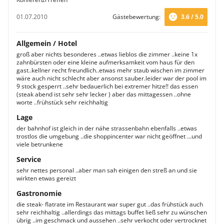
01.07.2010
Gästebewertung:
3.6 / 5.0
Allgemein / Hotel
groß aber nichts besonderes ..etwas lieblos die zimmer ..keine 1x
zahnbürsten oder eine kleine aufmerksamkeit vom haus für den
gast..kellner recht freundlich..etwas mehr staub wischen im zimmer
wäre auch nicht schlecht aber ansonst sauber.leider war der pool im
9 stock gesperrt ..sehr bedauerlich bei extremer hitze!! das essen
(steak abend ist sehr sehr lecker ) aber das mittagessen ..ohne
worte ..frühstück sehr reichhaltig
Lage
der bahnhof ist gleich in der nähe strassenbahn ebenfalls ..etwas
trostlos die umgebung ..die shoppincenter war nicht geöffnet ...und
viele betrunkene
Service
sehr nettes personal ..aber man sah einigen den streß an und sie
wirkten etwas gereizt
Gastronomie
die steak- flatrate im Restaurant war super gut ..das frühstück auch
sehr reichhaltig ..allerdings das mittags buffet ließ sehr zu wünschen
übrig ..im geschmack und aussehen ..sehr verkocht oder vertrocknet