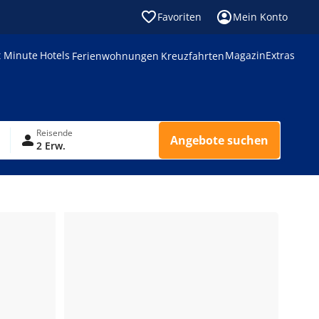
Favoriten
Mein Konto
t Minute
Hotels
Magazin
Extras
Ferienwohnungen
Kreuzfahrten
Reisende
Angebote suchen
2 Erw.