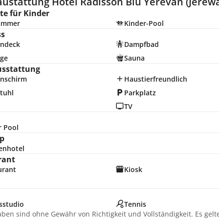
austattung Hotel Radisson Blu Yerevan (Jerew
e für Kinder
zimmer
Kinder-Pool
ss
ndeck
Dampfbad
ge
Sauna
usstattung
nschirm
Haustierfreundlich
tuhl
Parkplatz
TV
r Pool
p
enhotel
rant
urant
Kiosk
sstudio
Tennis
aben sind ohne Gewähr von Richtigkeit und Vollständigkeit. Es gel