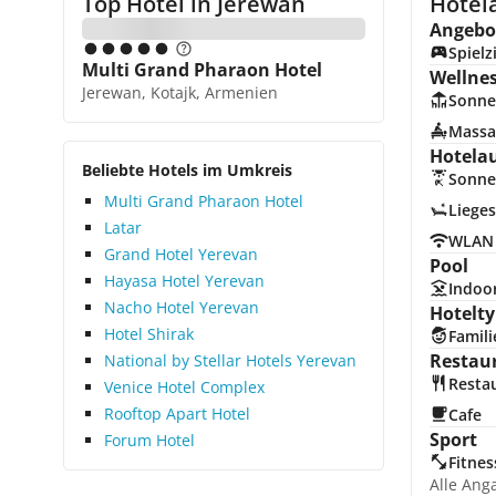
Top Hotel in
Jerewan
Hotel
Angebot
Spiel
Multi Grand Pharaon Hotel
Wellne
Jerewan, Kotajk, Armenien
Sonne
Massa
Hotela
Beliebte Hotels im Umkreis
Sonne
Multi Grand Pharaon Hotel
Lieges
Latar
WLAN
Grand Hotel Yerevan
Pool
Hayasa Hotel Yerevan
Indoo
Nacho Hotel Yerevan
Hotelty
Hotel Shirak
Famili
Restau
National by Stellar Hotels Yerevan
Resta
Venice Hotel Complex
Rooftop Apart Hotel
Cafe
Sport
Forum Hotel
Fitnes
Alle Ang