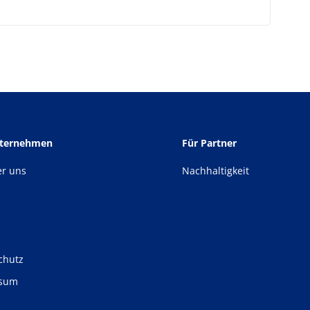
nternehmen
Für Partner
er uns
Nachhaltigkeit
chutz
ssum