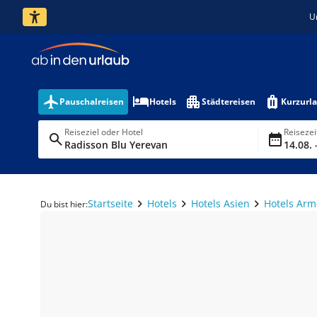
U
Pauschalreisen
Hotels
Städtereisen
Kurzurl
Reiseziel oder Hotel
Reiseze
Radisson Blu Yerevan
14.08. 
Startseite
Hotels
Hotels Asien
Hotels Arm
Du bist hier: