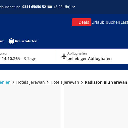
rlaubshotline
0341 65050 52180
(8-23 Uhr)
Deals
Urlaub buchen
Las
aub
Kreuzfahrten
itraum
Abflughafen
- 14.10.26
5 - 8 Tage
beliebiger Abflughafen
enien
Hotels Jerewan
Hotels Jerewan
Radisson Blu Yerevan