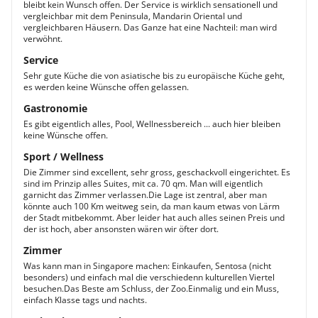
bleibt kein Wunsch offen. Der Service is wirklich sensationell und
vergleichbar mit dem Peninsula, Mandarin Oriental und
vergleichbaren Häusern. Das Ganze hat eine Nachteil: man wird
verwöhnt.
Service
Sehr gute Küche die von asiatische bis zu europäische Küche geht,
es werden keine Wünsche offen gelassen.
Gastronomie
Es gibt eigentlich alles, Pool, Wellnessbereich ... auch hier bleiben
keine Wünsche offen.
Sport / Wellness
Die Zimmer sind excellent, sehr gross, geschackvoll eingerichtet. Es
sind im Prinzip alles Suites, mit ca. 70 qm. Man will eigentlich
garnicht das Zimmer verlassen.Die Lage ist zentral, aber man
könnte auch 100 Km weitweg sein, da man kaum etwas von Lärm
der Stadt mitbekommt. Aber leider hat auch alles seinen Preis und
der ist hoch, aber ansonsten wären wir öfter dort.
Zimmer
Was kann man in Singapore machen: Einkaufen, Sentosa (nicht
besonders) und einfach mal die verschiedenn kulturellen Viertel
besuchen.Das Beste am Schluss, der Zoo.Einmalig und ein Muss,
einfach Klasse tags und nachts.