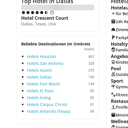
Top Hotel in
Dallas
Hotela
Hotela
für Be
Hotel Crescent Court
24h R
Dallas, Texas, USA
Zimme
Parkp
Hotelty
Beliebte Destinationen im Umkreis
Hotels
Famili
Angebot
Hotels Houston
462
Kinde
Hotels San Antonio
326
Pool
Hotels Austin
235
Outdo
Hotels Dallas
190
Sport
Hotels Fort Worth
144
Gymna
Hotels El Paso
82
Fitnes
Hotels Irving
82
Restau
Hotels Corpus Christi
81
Poolb
Hotels Amarillo (Texas)
69
Minim
Wellne
Sonne