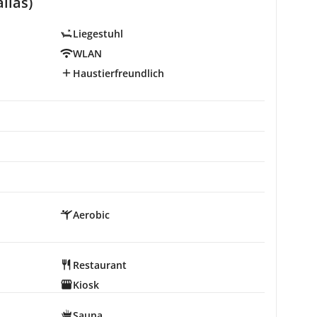
llas)
Liegestuhl
WLAN
Haustierfreundlich
Aerobic
Restaurant
Kiosk
Sauna