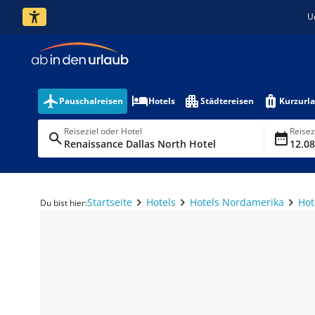
U
Pauschalreisen
Hotels
Städtereisen
Kurzurl
Reiseziel oder Hotel
Reise
Renaissance Dallas North Hotel
12.08
Startseite
Hotels
Hotels Nordamerika
Hot
Du bist hier: