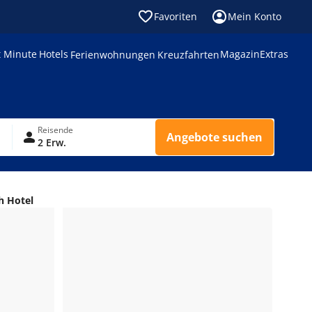
Favoriten
Mein Konto
t Minute
Hotels
Magazin
Extras
Ferienwohnungen
Kreuzfahrten
Reisende
Angebote suchen
2 Erw.
h Hotel