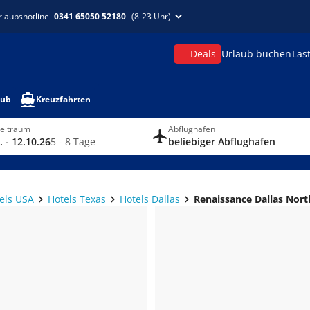
rlaubshotline
0341 65050 52180
(8-23 Uhr)
Deals
Urlaub buchen
Las
aub
Kreuzfahrten
zeitraum
Abflughafen
. - 12.10.26
5 - 8 Tage
beliebiger Abflughafen
els USA
Hotels Texas
Hotels Dallas
Renaissance Dallas Nort