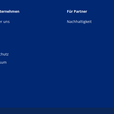
nternehmen
Für Partner
er uns
Nachhaltigkeit
chutz
ssum