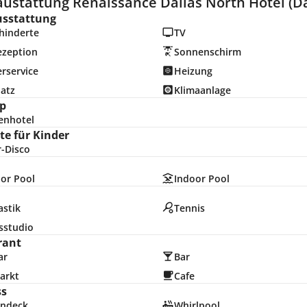
ustattung Renaissance Dallas North Hotel (Da
usstattung
hinderte
TV
ezeption
Sonnenschirm
rservice
Heizung
latz
Klimaanlage
p
enhotel
e für Kinder
r-Disco
or Pool
Indoor Pool
stik
Tennis
sstudio
rant
ar
Bar
arkt
Cafe
ss
ndeck
Whirlpool