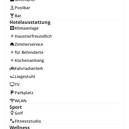
Poolbar
Bar
Hotelausstattung
Klimaanlage
Haustierfreundlich
Zimmerservice
für Behinderte
Küchenanhang
Fahrradverleih
Liegestuhl
TV
Parkplatz
WLAN
Sport
Golf
Fitnessstudio
Wellness