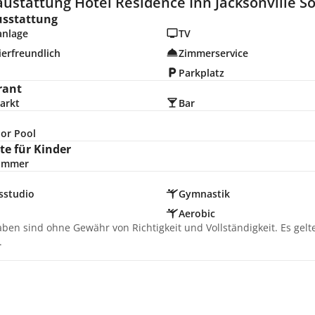
ustattung Hotel Residence Inn Jacksonville So
usstattung
anlage
TV
erfreundlich
Zimmerservice
Parkplatz
rant
arkt
Bar
or Pool
e für Kinder
zimmer
sstudio
Gymnastik
Aerobic
aben sind ohne Gewähr von Richtigkeit und Vollständigkeit. Es gel
.