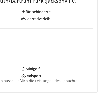
uth/Bartram Park (Jacksonville)
für Behinderte
Fahrradverleih
Minigolf
Radsport
ten ausschließlich die Leistungen des gebuchten