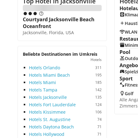
Top Hotel in
Jacksonville
Hotela
Hotela
Klima
Courtyard Jacksonville Beach
Hausti
Oceanfront
WLAN
Jacksonville, Florida, USA
Restau
Minim
Pool
Beliebte Destinationen im Umkreis
Outdo
Hotels
Angebot
Hotels Orlando
311
Spiel
Hotels Miami Beach
195
Sport
Hotels Miami
185
Fitnes
Hotels Tampa
142
Golf
Hotels Jacksonville
135
Alle Ang
Hotels Fort Lauderdale
124
Zimmers
Hotels Kissimmee
106
Hotels St. Augustine
74
Hotels Daytona Beach
71
Hotels Hollywood
71