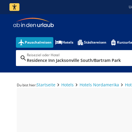
U
Pauschalreisen
Hotels
Städtereisen
Kurzurl
Reiseziel oder Hotel
Residence Inn Jacksonville South/Bartram Park
Startseite
Hotels
Hotels Nordamerika
Hot
Du bist hier: