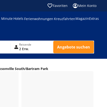
Favoriten
Mein Konto
t Minute
Hotels
Magazin
Extras
Ferienwohnungen
Kreuzfahrten
Reisende
Angebote suchen
n
2 Erw.
ksonville South/Bartram Park