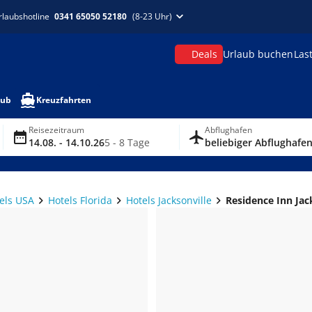
rlaubshotline
0341 65050 52180
(8-23 Uhr)
Deals
Urlaub buchen
Las
aub
Kreuzfahrten
Reisezeitraum
Abflughafen
14.08. - 14.10.26
5 - 8 Tage
beliebiger Abflughafe
els USA
Hotels Florida
Hotels Jacksonville
Residence Inn Jac