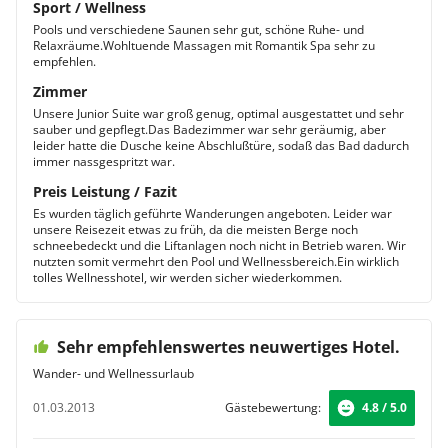
Sport / Wellness
Pools und verschiedene Saunen sehr gut, schöne Ruhe- und
Relaxräume.Wohltuende Massagen mit Romantik Spa sehr zu
empfehlen.
Zimmer
Unsere Junior Suite war groß genug, optimal ausgestattet und sehr
sauber und gepflegt.Das Badezimmer war sehr geräumig, aber
leider hatte die Dusche keine Abschlußtüre, sodaß das Bad dadurch
immer nassgespritzt war.
Preis Leistung / Fazit
Es wurden täglich geführte Wanderungen angeboten. Leider war
unsere Reisezeit etwas zu früh, da die meisten Berge noch
schneebedeckt und die Liftanlagen noch nicht in Betrieb waren. Wir
nutzten somit vermehrt den Pool und Wellnessbereich.Ein wirklich
tolles Wellnesshotel, wir werden sicher wiederkommen.
Sehr empfehlenswertes neuwertiges Hotel.
Wander- und Wellnessurlaub
01.03.2013
Gästebewertung:
4.8 / 5.0