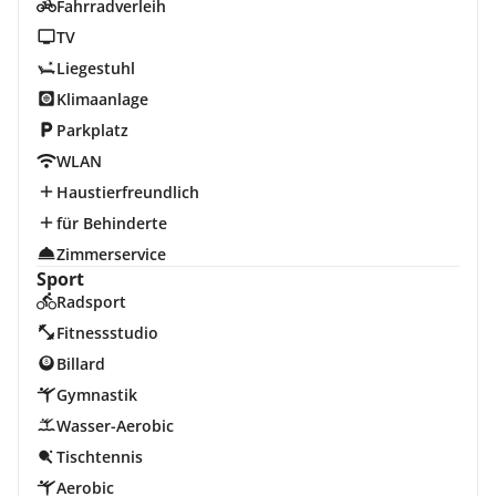
Fahrradverleih
TV
Liegestuhl
Klimaanlage
Parkplatz
WLAN
Haustierfreundlich
für Behinderte
Zimmerservice
Sport
Radsport
Fitnessstudio
Billard
Gymnastik
Wasser-Aerobic
Tischtennis
Aerobic