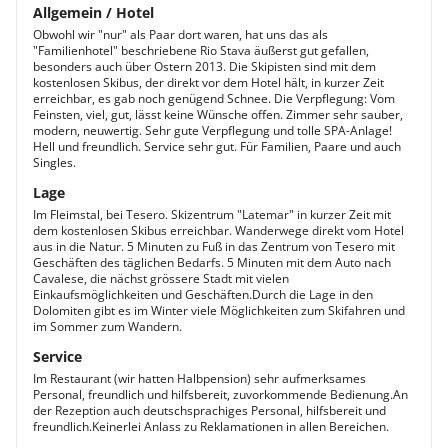
Allgemein / Hotel
Obwohl wir "nur" als Paar dort waren, hat uns das als
"Familienhotel" beschriebene Rio Stava äußerst gut gefallen,
besonders auch über Ostern 2013. Die Skipisten sind mit dem
kostenlosen Skibus, der direkt vor dem Hotel hält, in kurzer Zeit
erreichbar, es gab noch genügend Schnee. Die Verpflegung: Vom
Feinsten, viel, gut, lässt keine Wünsche offen. Zimmer sehr sauber,
modern, neuwertig. Sehr gute Verpflegung und tolle SPA-Anlage!
Hell und freundlich. Service sehr gut. Für Familien, Paare und auch
Singles.
Lage
Im Fleimstal, bei Tesero. Skizentrum "Latemar" in kurzer Zeit mit
dem kostenlosen Skibus erreichbar. Wanderwege direkt vom Hotel
aus in die Natur. 5 Minuten zu Fuß in das Zentrum von Tesero mit
Geschäften des täglichen Bedarfs. 5 Minuten mit dem Auto nach
Cavalese, die nächst grössere Stadt mit vielen
Einkaufsmöglichkeiten und Geschäften.Durch die Lage in den
Dolomiten gibt es im Winter viele Möglichkeiten zum Skifahren und
im Sommer zum Wandern.
Service
Im Restaurant (wir hatten Halbpension) sehr aufmerksames
Personal, freundlich und hilfsbereit, zuvorkommende Bedienung.An
der Rezeption auch deutschsprachiges Personal, hilfsbereit und
freundlich.Keinerlei Anlass zu Reklamationen in allen Bereichen.