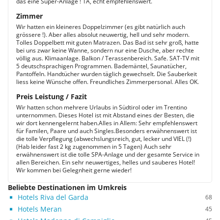
das eine Super-Anlage ! 1A, echt empfehlenswert.
Zimmer
Wir hatten ein kleineres Doppelzimmer (es gibt natürlich auch
grössere !). Aber alles absolut neuwertig, hell und sehr modern.
Tolles Doppelbett mit guten Matrazen. Das Bad ist sehr groß, hatte
bei uns zwar keine Wanne, sondern nur eine Dusche, aber rechte
völlig aus. Klimaanlage. Balkon / Terassenbereich. Safe. SAT-TV mit
5 deutschsprachigen Programmen. Bademäntel, Saunatücher,
Pantoffeln. Handtücher wurden täglich gewechselt. Die Sauberkeit
liess keine Wünsche offen. Freundliches Zimmerpersonal. Alles OK.
Preis Leistung / Fazit
Wir hatten schon mehrere Urlaubs in Südtirol oder im Trentino
unternommen. Dieses Hotel ist mit Abstand eines der Besten, die
wir dort kennengelernt haben.Alles in Allem: Sehr empfehlenswert
für Familen, Paare und auch Singles.Besonders erwähnenswert ist
die tolle Verpflegung (abwechslungsreich, gut, lecker und VIEL (!)
(Hab leider fast 2 kg zugenommen in 5 Tagen) Auch sehr
erwähnenswert ist die tolle SPA-Anlage und der gesamte Service in
allen Bereichen. Ein sehr neuwertiges, helles und sauberes Hotel!
Wir kommen bei Gelegnheit gerne wieder!
Beliebte Destinationen im Umkreis
Hotels Riva del Garda
68
Hotels Meran
45