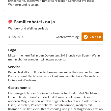
Erwachsene. Essen war immer sehr lecker. Schön für Wellness,
Wandern und relaxen.
Familienhotel - na ja
Wander- und Wellnessurlaub
31.05.2016
Gästebewertung:
2.5 / 5.0
Lage
Mitten in einem Tal in den Dolomiten. 3/4 Stunde von Bozen. Wenn
man nicht nur wandern will etwas abseits.
Service
Keine Flexibilität z. B. Kinder bekommen keine Handtücher für den
Pool auch auf Nachfrage nicht - in einem Familienhotel? In anderen
Hotels kein Problem.
Gastronomie
Eher ausgefallenere Speisen - schwierig für Kinder. Auf Nachfrage
können Kinder dann Schnitzel mit Pommes bekommen keine
anderen Möglichkeiten werden angeboten. Nicht alle Kinder essen
Fisch, Garnelen, Polenta scharfe Tomatensuppe, Wedges mit
Rosmarin. Frühstücksbuffet reichhaltig und gut. Mittagssnack erst ab