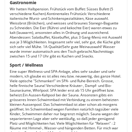
Gastronomie
Wir hatten Halbpension. Frühstück vom Buffet: Süsses Bufett (5
verschiedene Kuchen).Kontinentales Frühstück: Verschiedene
italienische Wurst- und Schinkenspezialitäten, Käse auswahl.
Weissbrot (Brötchen), und weisses und braunes Stanegn-Baguette
zu Schneiden. Die Eier (Rührei und kekochte Eier) waren etwas zu
kalt (lauwarm), ansonsten alles in Ordnung und ausreichend.
Abendessen: Salatbuffet, Käsebuffet, plus 3 Gang-Menü mit Auswahl
aus je 3 Möglichkeiten. Insgesamt sehr viel, sehr gut, die Küche gibt
sich sehr viel Mühe. 1A-Qualität!Sehr gute Weinauswahl! Wasser
wurde immer automatisch ans den Tisch gebracht.Nachmittags
zwischen 15 und 17 Uhr gibt es Kuchen und Snacks.
Sport / Wellness
Eine super Wellness-und SPA-Anlage, alles sehr sauber und sehr
modern, ich glaube es ist alles neu bzw. neuwertig, das ganze Hotel.
Viele optische "Schmankerl" im SPA- und Ruhe-Bereich. Grosse,
helle finnische Sauna! Verschiedene Kräuter-, Dampf- und Bio-
Saunaräume, Whirlpool. SPA leider erst ab 15 Uhr geöffnet bzw.
beheizt.Ein Aussen-Kaltpool bei der Sauna. Ansonsten gibts ein
grösseres Innen-Schwimmbad mit Verbindung zu einem beheizten
kleinen Aussenpool. Das Schwimmbad ist aber schon ab morgens
geöffnet. Im Schwimmbad wegen Familien natürlich tagsüber viele
Kinder, Schwimmen daher nur begrenzt möglich. Sauna wegen der
separierteren Lage aber sehr weitläufig, so daß jeder genügend
Platz und Möglichkeiten hat. Viele Möglichkeiten für "Relaxen" : 2
Räume mit Himmel-, Wasser-und hängenden Betten. Für mich war