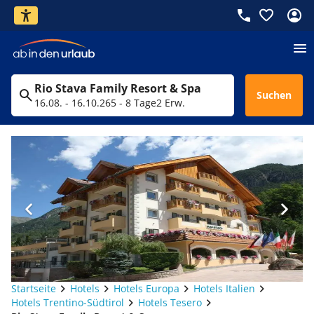
Rio Stava Family Resort & Spa
Suchen
16.08. - 16.10.26
5 - 8 Tage
2 Erw.
Startseite
Hotels
Hotels Europa
Hotels Italien
Hotels Trentino-Südtirol
Hotels Tesero