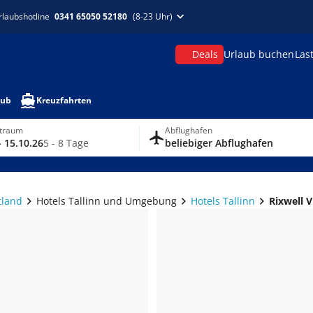
rlaubshotline
0341 65050 52180
(8-23 Uhr)
Deals
Urlaub buchen
Las
aub
Kreuzfahrten
itraum
Abflughafen
- 15.10.26
5 - 8 Tage
beliebiger Abflughafen
tland
Hotels Tallinn und Umgebung
Hotels Tallinn
Rixwell V