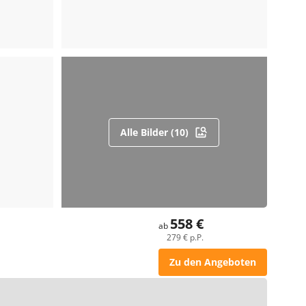
Alle Bilder (10)
558 €
ab
279 € p.P.
Zu den Angeboten