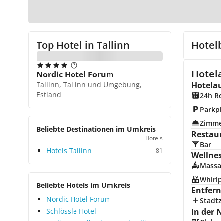
Top Hotel in
Tallinn
Hotel
Hotela
Nordic Hotel Forum
Tallinn, Tallinn und Umgebung,
Hotela
Estland
24h R
Parkp
Zimme
Beliebte Destinationen im Umkreis
Restau
Hotels
Bar
Hotels Tallinn
81
Wellne
Massa
Whirl
Beliebte Hotels im Umkreis
Entfer
Nordic Hotel Forum
Stadt
Schlössle Hotel
In der 