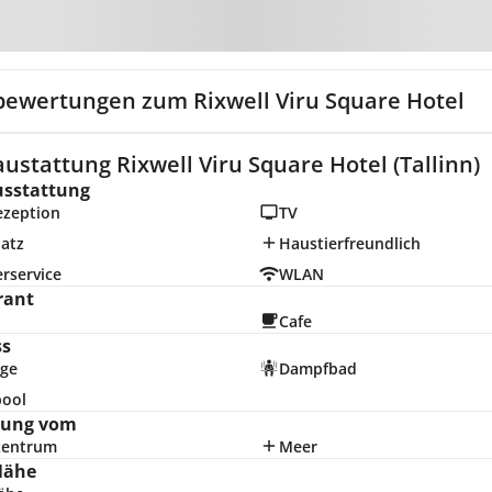
Zur Karte
bewertungen zum Rixwell Viru Square Hotel
ustattung Rixwell Viru Square Hotel (Tallinn)
usstattung
ezeption
TV
latz
Haustierfreundlich
rservice
WLAN
rant
Cafe
ss
ge
Dampfbad
pool
nung vom
zentrum
Meer
Nähe