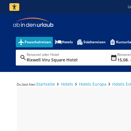
U
Pauschalreisen
Hotels
Städtereisen
Kurzurl
Reiseziel oder Hotel
Reiseze
Rixwell Viru Square Hotel
15.08. 
Startseite
Hotels
Hotels Europa
Hotels Es
Du bist hier: