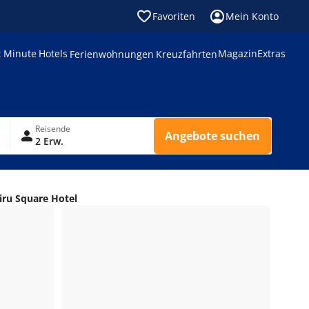
Favoriten
Mein Konto
t Minute
Hotels
Magazin
Extras
Ferienwohnungen
Kreuzfahrten
Reisende
Angebote suchen
2 Erw.
iru Square Hotel