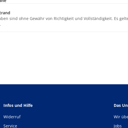
ähe
trand
aben sind ohne Gewähr von Richtigkeit und Vollständigkeit. Es gel
.
Infos und Hilfe
Das U
Widerruf
Wir üb
Service
Jobs