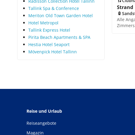
Clubn
Radisson Collection Hotel Tallinn
Strand
Tallink Spa & Conference
Sands
Meriton Old Town Garden Hotel
Alle Ang
Hotel Metropol
Zimmers
Tallink Express Hotel
Pirita Beach Apartments & SPA
Hestia Hotel Seaport
Mövenpick Hotel Tallinn
Reise und Urlaub
Reiseangebote
Magazin