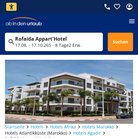
Rofaida Appart'Hotel
Suchen
17.08. - 17.10.26
5 - 8 Tage
2 Erw.
Startseite
Hotels
Hotels Afrika
Hotels Marokko
Hotels Atlantikküste (Marokko)
Hotels Agadir