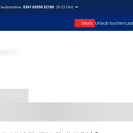
rlaubshotline
0341 65050 52180
(8-23 Uhr)
Deals
Urlaub buchen
Las
hen!