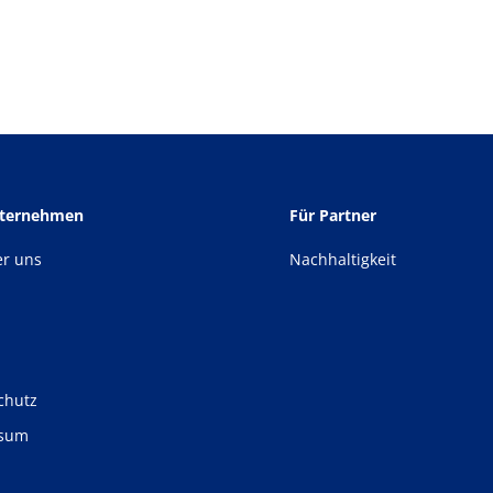
nternehmen
Für Partner
er uns
Nachhaltigkeit
chutz
ssum