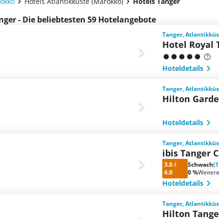
rokko
Hotels Atlantikküste (Marokko)
Hotels Tanger
nger - Die beliebtesten 59 Hotelangebote
Tanger, Atlantikkü
Hotel Royal 
Hoteldetails
Tanger, Atlantikkü
Hilton Garde
Hoteldetails
Tanger, Atlantikkü
ibis Tanger 
3.0
/
Schwach
(
6.0
0 %
Weiter
Hoteldetails
Tanger, Atlantikkü
Hilton Tange