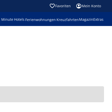
Favoriten
Mein Konto
t Minute
Hotels
Magazin
Extras
Ferienwohnungen
Kreuzfahrten