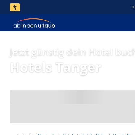
U
Jetzt günstig dein Hotel buc
Hotels Tanger