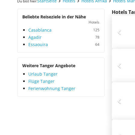
Startseite
Hotels
Hotels Afrika
Hotels Ma
Du bist hier:
Hotels Ta
Beliebte Reiseziele in der Nähe
Hotels
Casablanca
125
Agadir
78
Essaouira
64
Weitere Tanger Angebote
Urlaub Tanger
Flüge Tanger
Ferienwohnung Tanger