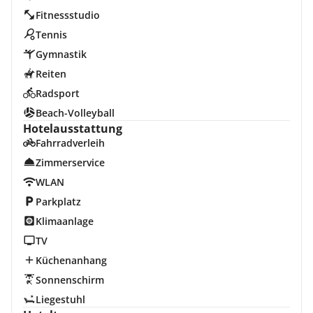
Fitnessstudio
Tennis
Gymnastik
Reiten
Radsport
Beach-Volleyball
Hotelausstattung
Fahrradverleih
Zimmerservice
WLAN
Parkplatz
Klimaanlage
TV
Küchenanhang
Sonnenschirm
Liegestuhl