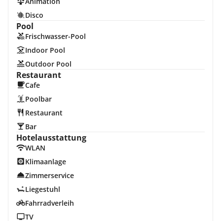
Animation
Disco
Pool
Frischwasser-Pool
Indoor Pool
Outdoor Pool
Restaurant
Cafe
Poolbar
Restaurant
Bar
Hotelausstattung
WLAN
Klimaanlage
Zimmerservice
Liegestuhl
Fahrradverleih
TV