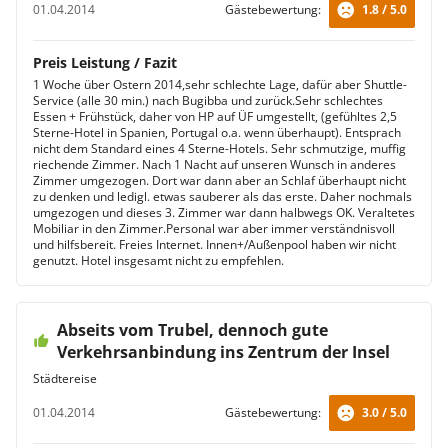
01.04.2014
Gästebewertung:
1.8 / 5.0
Preis Leistung / Fazit
1 Woche über Ostern 2014,sehr schlechte Lage, dafür aber Shuttle-
Service (alle 30 min.) nach Bugibba und zurück.Sehr schlechtes
Essen + Frühstück, daher von HP auf ÜF umgestellt, (gefühltes 2,5
Sterne-Hotel in Spanien, Portugal o.a. wenn überhaupt). Entsprach
nicht dem Standard eines 4 Sterne-Hotels. Sehr schmutzige, muffig
riechende Zimmer. Nach 1 Nacht auf unseren Wunsch in anderes
Zimmer umgezogen. Dort war dann aber an Schlaf überhaupt nicht
zu denken und ledigl. etwas sauberer als das erste. Daher nochmals
umgezogen und dieses 3. Zimmer war dann halbwegs OK. Veraltetes
Mobiliar in den Zimmer.Personal war aber immer verständnisvoll
und hilfsbereit. Freies Internet. Innen+/Außenpool haben wir nicht
genutzt. Hotel insgesamt nicht zu empfehlen.
Abseits vom Trubel, dennoch gute
Verkehrsanbindung ins Zentrum der Insel
Städtereise
01.04.2014
Gästebewertung:
3.0 / 5.0