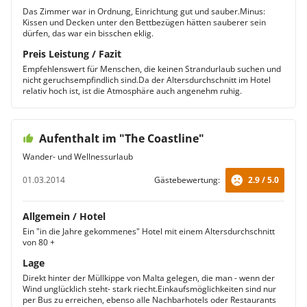
Das Zimmer war in Ordnung, Einrichtung gut und sauber.Minus:
Kissen und Decken unter den Bettbezügen hätten sauberer sein
dürfen, das war ein bisschen eklig.
Preis Leistung / Fazit
Empfehlenswert für Menschen, die keinen Strandurlaub suchen und
nicht geruchsempfindlich sind.Da der Altersdurchschnitt im Hotel
relativ hoch ist, ist die Atmosphäre auch angenehm ruhig.
Aufenthalt im "The Coastline"
Wander- und Wellnessurlaub
01.03.2014
Gästebewertung:
2.9 / 5.0
Allgemein / Hotel
Ein "in die Jahre gekommenes" Hotel mit einem Altersdurchschnitt
von 80 +
Lage
Direkt hinter der Müllkippe von Malta gelegen, die man - wenn der
Wind unglücklich steht- stark riecht.Einkaufsmöglichkeiten sind nur
per Bus zu erreichen, ebenso alle Nachbarhotels oder Restaurants