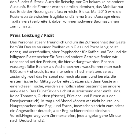
den 5. oder 6. Stock. Auch die Reiseltg. vor Ort bekam keine andere
Auskunft. Beide Zimmer waren ziemlich identisch, das Mobiliar hat
das Ende der Nutzungszeit fast erreicht. Bis ca. Mai 2015 wird die
Küstenstraße zwischen Bugibba und Sliema (nach Aussage eines
Taxifahrers) verbreitert, dabei kommen schwere Baumaschinen
zum Einsatz.
Preis Leistung / Fazit
Das Personal ist sehr freundlich und um die Zufriedenheit der Gäste
bemüht.Das es an einer Poolbar kein Glas und Porzellan gibt ist
richtig und verständlich, aber Pappbecher für Kaffee und Tee und die
billigsten Plastebecher für Bier und andere Getränke finden wir
unpassend bei den Preisen, die hier verlangt werden. Ebenso
wassergefüllte Becher als Aschenbecherersatz.Kommt man nach
9:00 zum Frühstück, ist man für seinen Tisch meistens selbst
zuständig, weil das Personal nur noch abräumt und bereits die
ersten Tische für Mittag vorbereitet. Setzen sich dann Gäste an
einen dieser Tische, werden sie höflich aber bestimmt an andere
verwiesen. Das Frühstück an sich ist ausreichend aber einfallslos.
Keine Tomaten, Gurken (frische), Pfirsiche und Birnen aus der
Dose(vermutlich). Mittag und Abend können wir nicht beurteilen.
Hauptsprachen sind Engl. und Franz., inzwischen spricht zumindest
ein Angestellter deutsch, aber Englischkenntnisse sind von
Vorteil.Finger weg vom Zimmertelefon, jede angefangene Minute
nach Deutschland 2.