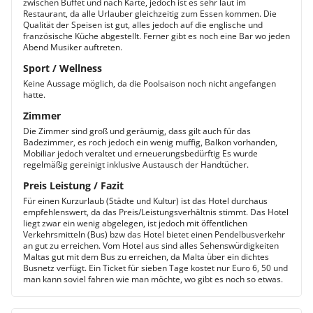
zwischen Buffet und nach Karte, jedoch ist es sehr laut im
Restaurant, da alle Urlauber gleichzeitig zum Essen kommen. Die
Qualität der Speisen ist gut, alles jedoch auf die englische und
französische Küche abgestellt. Ferner gibt es noch eine Bar wo jeden
Abend Musiker auftreten.
Sport / Wellness
Keine Aussage möglich, da die Poolsaison noch nicht angefangen
hatte.
Zimmer
Die Zimmer sind groß und geräumig, dass gilt auch für das
Badezimmer, es roch jedoch ein wenig muffig, Balkon vorhanden,
Mobiliar jedoch veraltet und erneuerungsbedürftig Es wurde
regelmäßig gereinigt inklusive Austausch der Handtücher.
Preis Leistung / Fazit
Für einen Kurzurlaub (Städte und Kultur) ist das Hotel durchaus
empfehlenswert, da das Preis/Leistungsverhältnis stimmt. Das Hotel
liegt zwar ein wenig abgelegen, ist jedoch mit öffentlichen
Verkehrsmitteln (Bus) bzw das Hotel bietet einen Pendelbusverkehr
an gut zu erreichen. Vom Hotel aus sind alles Sehenswürdigkeiten
Maltas gut mit dem Bus zu erreichen, da Malta über ein dichtes
Busnetz verfügt. Ein Ticket für sieben Tage kostet nur Euro 6, 50 und
man kann soviel fahren wie man möchte, wo gibt es noch so etwas.