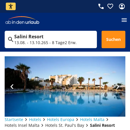
Salini Resort
Suchen
13.08. - 13.10.26
5 - 8 Tage
2 Erw.
Startseite
Hotels
Hotels Europa
Hotels Malta
Hotels Insel Malta
Hotels St. Paul's Bay
Salini Resort