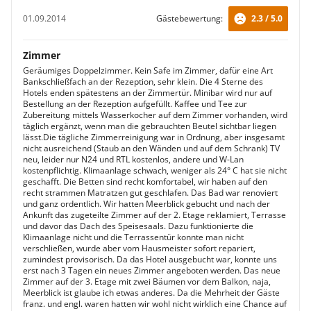
Events.
01.09.2014
Gästebewertung:
2.3 / 5.0
Zimmer
Geräumiges Doppelzimmer. Kein Safe im Zimmer, dafür eine Art
Bankschließfach an der Rezeption, sehr klein. Die 4 Sterne des
Hotels enden spätestens an der Zimmertür. Minibar wird nur auf
Bestellung an der Rezeption aufgefüllt. Kaffee und Tee zur
Zubereitung mittels Wasserkocher auf dem Zimmer vorhanden, wird
täglich ergänzt, wenn man die gebrauchten Beutel sichtbar liegen
lässt.Die tägliche Zimmerreinigung war in Ordnung, aber insgesamt
nicht ausreichend (Staub an den Wänden und auf dem Schrank) TV
neu, leider nur N24 und RTL kostenlos, andere und W-Lan
kostenpflichtig. Klimaanlage schwach, weniger als 24° C hat sie nicht
geschafft. Die Betten sind recht komfortabel, wir haben auf den
recht strammen Matratzen gut geschlafen. Das Bad war renoviert
und ganz ordentlich. Wir hatten Meerblick gebucht und nach der
Ankunft das zugeteilte Zimmer auf der 2. Etage reklamiert, Terrasse
und davor das Dach des Speisesaals. Dazu funktionierte die
Klimaanlage nicht und die Terrassentür konnte man nicht
verschließen, wurde aber vom Hausmeister sofort repariert,
zumindest provisorisch. Da das Hotel ausgebucht war, konnte uns
erst nach 3 Tagen ein neues Zimmer angeboten werden. Das neue
Zimmer auf der 3. Etage mit zwei Bäumen vor dem Balkon, naja,
Meerblick ist glaube ich etwas anderes. Da die Mehrheit der Gäste
franz. und engl. waren hatten wir wohl nicht wirklich eine Chance auf