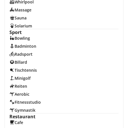
Whirlpool
Massage
Sauna
Solarium
Sport
Bowling
Badminton
Radsport
Billard
Tischtennis
Minigolf
Reiten
Aerobic
Fitnessstudio
Gymnastik
Restaurant
Cafe