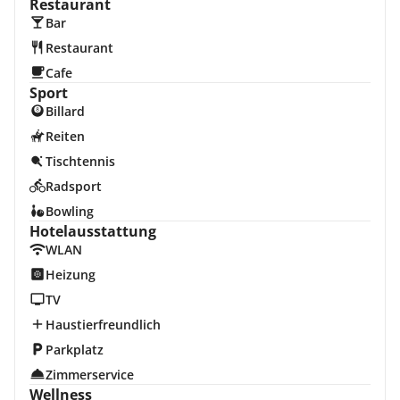
Restaurant
Bar
Restaurant
Cafe
Sport
Billard
Reiten
Tischtennis
Radsport
Bowling
Hotelausstattung
WLAN
Heizung
TV
Haustierfreundlich
Parkplatz
Zimmerservice
Wellness