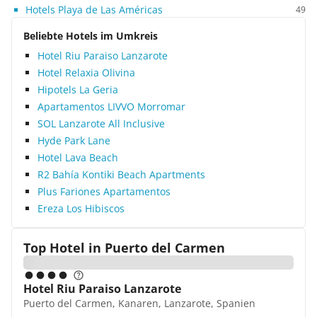
nehmen. Für unsere Bedürfnisse waren die
Hotels Playa de Las Américas
49
Hotelangebote aber ausreichend. Tagsüber kann
man an diversen Aktivitäten teilnehmen und
Beliebte Hotels im Umkreis
abends werden Shows geboten. Allerdings ist uns
Hotel Riu Paraiso Lanzarote
aufgefallen, dass die Kinderunterhaltung teilweise
Hotel Relaxia Olivina
Vorrang vor der Erwachsenenanimation hat.
Hipotels La Geria
Daher kann ich auch Familien das Hotel nur
Apartamentos LIVVO Morromar
empfehlen. Des Weiteren rate ich dazu, Ausflüge
zu unternehmen. Beispielsweise das
SOL Lanzarote All Inclusive
Weinmuseum in Masdache oder die
Hyde Park Lane
beeindruckende grüne Lagune von El Golfo sind
Hotel Lava Beach
nicht weit entfernt. Fazit: Ein angenehmer
R2 Bahía Kontiki Beach Apartments
Badeurlaub auf der Feuerinsel Lanzarote mit
Plus Fariones Apartamentos
vielen Extras ist hier garantiert. Die stilvolle
Ereza Los Hibiscos
landestypische Architektur lässt sofort
kanarisches Flair aufkommen.
Top Hotel in
Puerto del Carmen
Hotel Riu Paraiso Lanzarote
Puerto del Carmen, Kanaren, Lanzarote, Spanien