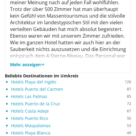
meiner Meinung nach auf jeden Fall wohlfühlen.
Trotz der über 500 Zimmer hat man überhaupt
kein Gefühl von Massentourismus und die stilvolle
Architektur im landestypischen Stil mit den vielen
verteilten Gebäuden hat mich absolut begeistert.
Ebenso waren wir mit unserem Zimmer zufrieden.
Wie im ganzen Hotel hatten wir auch hier an der
Sauberkeit nichts auszusetzen und die Einrichtung
entsprach dem 4-Sterne-Niveau. Das Personal war
stets nett und hilfsbereit und auch vom Essen
Mehr anzeigen
kann ich nur Positives berichten. Die Auswahl war
groß und die Qualität hervorragend. Als weiteren
Beliebte Destinationen im Umkreis
Hotels Playa del Inglés
Vorzug bewerte ich die Lage. Um zum schönen
126
Strand von Playa de los Pocillos zu gelangen,
Hotels Puerto del Carmen
87
mussten wir lediglich die Uferstraße überqueren.
Hotels Las Palmas
85
Außerdem gibt es hier verschiedene
Hotels Puerto de la Cruz
72
Einkaufsmöglichkeiten. Wer mehr Unterhaltung
Hotels Costa Adeje
67
sucht, findet diese im Zentrum von Puerto del
Hotels Puerto Rico
56
Carmen. Für abendliches Amüsement man kann
Hotels Maspalomas
53
günstig ein Taxi für die 3,5 km lange Strecke
Hotels Playa Blanca
49