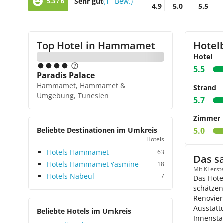
Sehr gut
(11 Bew.)
5.3 / 6
4.9
5.0
5.5
Top Hotel in
Hammamet
Hotel
Hotel
5.5
Paradis Palace
Hammamet, Hammamet &
Strand
Umgebung, Tunesien
5.7
Zimmer
Beliebte Destinationen im Umkreis
5.0
Hotels
Hotels Hammamet
63
Das s
Hotels Hammamet Yasmine
18
Mit KI ers
Hotels Nabeul
7
Das Hote
schätzen
Renovier
Ausstatt
Beliebte Hotels im Umkreis
Innensta