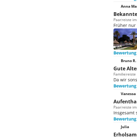
Anna Mar
Bekannte
Paar
reiste im
Früher nur 
Bewertung
Bruno R.
Gute Alte
Familie
reiste 
Da wir sons
Bewertung
Vanessa 
Aufentha
Paar
reiste i
Insgesamt 
Bewertung
Julia
Erholsam