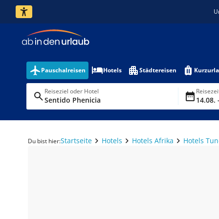
U
Pauschalreisen
Hotels
Städtereisen
Kurzurl
Reiseziel oder Hotel
Reiseze
Sentido Phenicia
14.08. 
Startseite
Hotels
Hotels Afrika
Hotels Tun
Du bist hier: