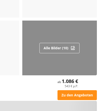
Alle Bilder (10)
1.086 €
ab
543 € p.P.
Zu den Angeboten