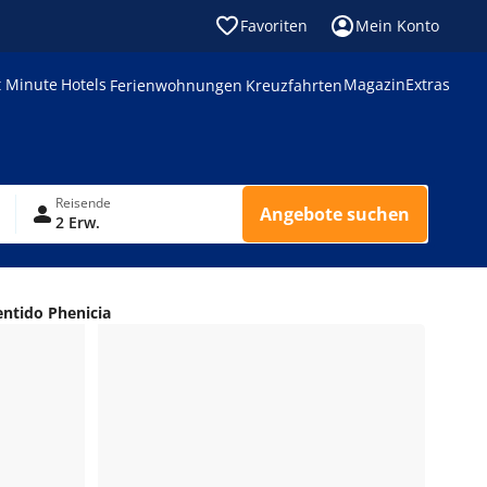
Favoriten
Mein Konto
t Minute
Hotels
Magazin
Extras
Ferienwohnungen
Kreuzfahrten
Reisende
Angebote suchen
2 Erw.
entido Phenicia