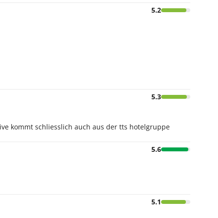
5.2
5.3
ive kommt schliesslich auch aus der tts hotelgruppe
5.6
5.1