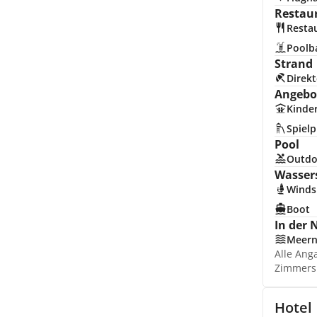
Restau
Resta
Poolb
Strand
Direkt
Angebot
Kinde
Spielp
Pool
Outdo
Wasser
Winds
Boot
In der 
Meer
Alle Ang
Zimmers
Hotel