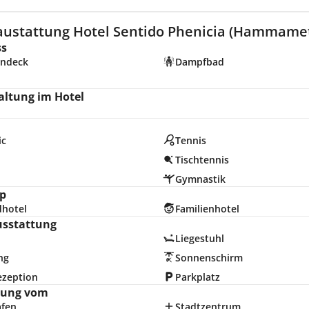
austattung Hotel Sentido Phenicia (Hammame
ss
ndeck
Dampfbad
altung im Hotel
ic
Tennis
Tischtennis
d
Gymnastik
p
dhotel
Familienhotel
usstattung
Liegestuhl
ng
Sonnenschirm
ezeption
Parkplatz
nung vom
afen
Stadtzentrum