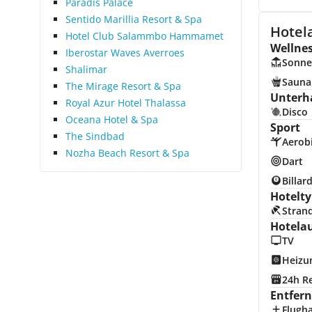
Paradis Palace
Sentido Marillia Resort & Spa
Hotel
Hotel Club Salammbo Hammamet
Wellne
Iberostar Waves Averroes
Sonne
Shalimar
Sauna
The Mirage Resort & Spa
Unterh
Royal Azur Hotel Thalassa
Disco
Oceana Hotel & Spa
Sport
The Sindbad
Aerob
Nozha Beach Resort & Spa
Dart
Billar
Hotelty
Stran
Hotela
TV
Heizu
24h R
Entfer
Flugh