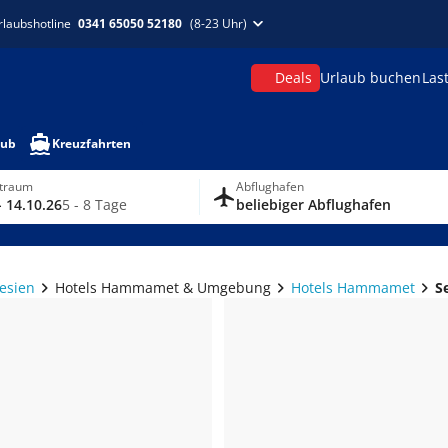
rlaubshotline
0341 65050 52180
(8-23 Uhr)
Deals
Urlaub buchen
Las
aub
Kreuzfahrten
itraum
Abflughafen
- 14.10.26
5 - 8 Tage
beliebiger Abflughafen
esien
Hotels Hammamet & Umgebung
Hotels Hammamet
S