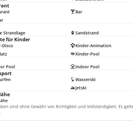
rant
urant
Bar
ar
e Strandlage
Sandstrand
e für Kinder
r-Disco
Kinder-Animation
latz
Kinder-Pool
or Pool
Indoor Pool
sport
urfen
Wasserski
Jetski
Nähe
nähe
aben sind ohne Gewähr von Richtigkeit und Vollständigkeit. Es gel
.