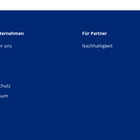
nternehmen
Für Partner
er uns
Nachhaltigkeit
chutz
ssum