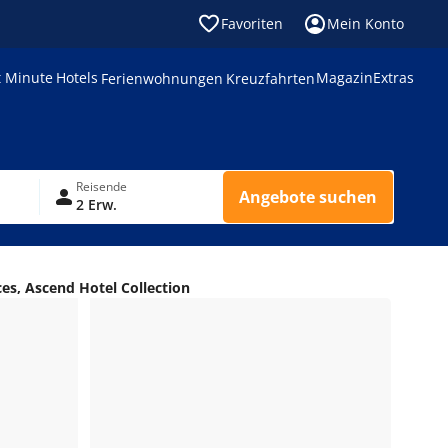
Favoriten
Mein Konto
t Minute
Hotels
Magazin
Extras
Ferienwohnungen
Kreuzfahrten
Reisende
Angebote suchen
2 Erw.
ces, Ascend Hotel Collection