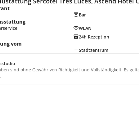
ustattung Sercotel Tres Luces, Ascend Hotel Co
rant
Bar
usstattung
rservice
WLAN
24h Rezeption
nung vom
Stadtzentrum
sstudio
aben sind ohne Gewähr von Richtigkeit und Vollständigkeit. Es gel
.