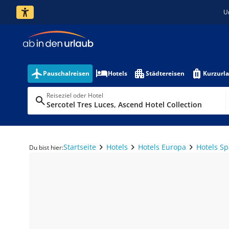
U
Pauschalreisen
Hotels
Städtereisen
Kurzurl
Reiseziel oder Hotel
Sercotel Tres Luces, Ascend Hotel Collection
Startseite
Hotels
Hotels Europa
Hotels S
Du bist hier: