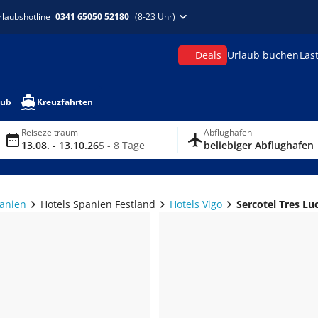
rlaubshotline
0341 65050 52180
(8-23 Uhr)
Deals
Urlaub buchen
Las
aub
Kreuzfahrten
Reisezeitraum
Abflughafen
13.08. - 13.10.26
5 - 8 Tage
beliebiger Abflughafen
panien
Hotels Spanien Festland
Hotels Vigo
Sercotel Tres Lu