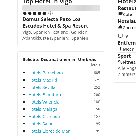
Top Hotel in
Vigo
Hotela
Restau
Cafe
Domus Selecta Pazo Los
Hotela
Escudos Hotel & Spa Resort
Zimme
Vigo, Spanien Festland, Galicien,
TV
Atlantikküste (Spanien), Spanien
Entfer
Meer
Sport
Beliebte Destinationen im Umkreis
Fitnes
Hotels
Alle Ang
Hotels Barcelona
685
Zimmers
Hotels Madrid
625
Hotels Sevilla
252
Hotels Benidorm
200
Hotels Valencia
180
Hotels Málaga
158
Hotels Granada
157
Hotels Salou
99
Hotels Lloret de Mar
95