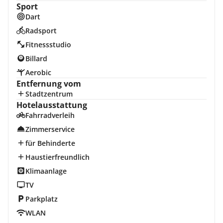
Sport
Dart
Radsport
Fitnessstudio
Billard
Aerobic
Entfernung vom
Stadtzentrum
Hotelausstattung
Fahrradverleih
Zimmerservice
für Behinderte
Haustierfreundlich
Klimaanlage
TV
Parkplatz
WLAN