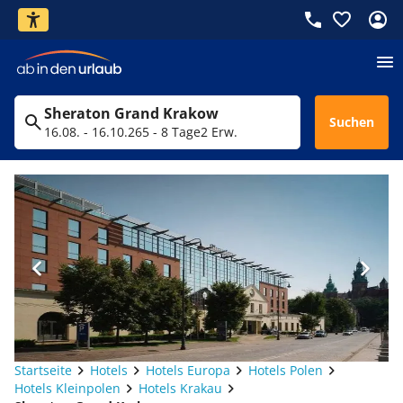
Sheraton Grand Krakow
Suchen
16.08. - 16.10.26
5 - 8 Tage
2 Erw.
Startseite
Hotels
Hotels Europa
Hotels Polen
Hotels Kleinpolen
Hotels Krakau