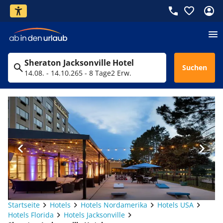
Sheraton Jacksonville Hotel
Suchen
14.08. - 14.10.26
5 - 8 Tage
2 Erw.
Startseite
Hotels
Hotels Nordamerika
Hotels USA
Hotels Florida
Hotels Jacksonville