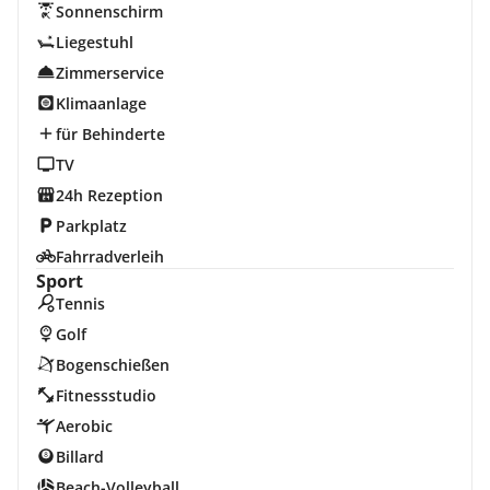
Sonnenschirm
Liegestuhl
Zimmerservice
Klimaanlage
für Behinderte
TV
24h Rezeption
Parkplatz
Fahrradverleih
Sport
Tennis
Golf
Bogenschießen
Fitnessstudio
Aerobic
Billard
Beach-Volleyball