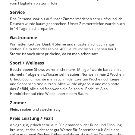
vom Flughafen bis zum Hotel.
Service
Das Personal war bis auf unser Zimmermädchen sehr unfreundlich.
Deutsch wurde kaum gesprochen. Unser Zimmertelefon wurde auch
in 14 Tagen nicht repariert.
Gastronomie
Wir hatten Gott sei Dank 4 Sterne und mussten nicht Schlange
stehen. Beim Abendessen ca. 400 Leute vor sich zu haben bei 3
Sterne ist auch nicht prickelnd, da ist man schon satt.
Sport / Wellness
Beschriebene Shows waren nicht mehr. Minigolf wurde barsch mit "
nix mehr " abgelehnt.Wasser sehr sauber. Nur wenn man 2 Wochen
Urlaub bucht, möchte man auch in der zweiten Woche noch Liegen
und Sonnenschirme nutzen. Alles wurde abgebaut und man hatte
das Gefühl, alle sind froh wenn die Saison zu Ende ist. Also
Handtücher auf eine Wiese unter einem Baum.
Zimmer
Klein, sauber und zweckmäßig
Preis Leistung / Fazit
Anlage gut, jedoch sehr laut. Für jemanden, der Ruhe und Erholung
braucht, ist das nicht sehr gut.Wetter für September o.k Vielleicht
sollte man zwei Wochen früher hinfahren, da Anfang Oktober nicht