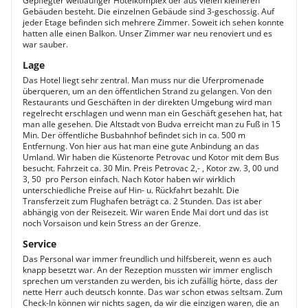
Gepflegter weitläufiger Hotelkomplex der aus vielen kleineren
Gebäuden besteht. Die einzelnen Gebäude sind 3-geschossig. Auf
jeder Etage befinden sich mehrere Zimmer. Soweit ich sehen konnte
hatten alle einen Balkon. Unser Zimmer war neu renoviert und es
war sauber.
Lage
Das Hotel liegt sehr zentral. Man muss nur die Uferpromenade
überqueren, um an den öffentlichen Strand zu gelangen. Von den
Restaurants und Geschäften in der direkten Umgebung wird man
regelrecht erschlagen und wenn man ein Geschäft gesehen hat, hat
man alle gesehen. Die Altstadt von Budva erreicht man zu Fuß in 15
Min. Der öffentliche Busbahnhof befindet sich in ca. 500 m
Entfernung. Von hier aus hat man eine gute Anbindung an das
Umland. Wir haben die Küstenorte Petrovac und Kotor mit dem Bus
besucht. Fahrzeit ca. 30 Min. Preis Petrovac 2,- , Kotor zw. 3, 00 und
3, 50  pro Person einfach. Nach Kotor haben wir wirklich
unterschiedliche Preise auf Hin- u. Rückfahrt bezahlt. Die
Transferzeit zum Flughafen beträgt ca. 2 Stunden. Das ist aber
abhängig von der Reisezeit. Wir waren Ende Mai dort und das ist
noch Vorsaison und kein Stress an der Grenze.
Service
Das Personal war immer freundlich und hilfsbereit, wenn es auch
knapp besetzt war. An der Rezeption mussten wir immer englisch
sprechen um verstanden zu werden, bis ich zufällig hörte, dass der
nette Herr auch deutsch konnte. Das war schon etwas seltsam. Zum
Check-In können wir nichts sagen, da wir die einzigen waren, die an