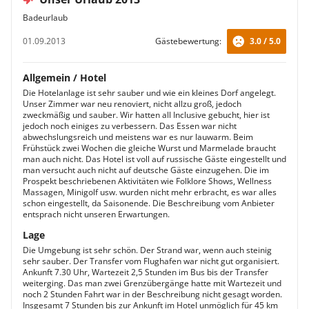
Badeurlaub
01.09.2013
Gästebewertung:
3.0 / 5.0
Allgemein / Hotel
Die Hotelanlage ist sehr sauber und wie ein kleines Dorf angelegt.
Unser Zimmer war neu renoviert, nicht allzu groß, jedoch
zweckmäßig und sauber. Wir hatten all Inclusive gebucht, hier ist
jedoch noch einiges zu verbessern. Das Essen war nicht
abwechslungsreich und meistens war es nur lauwarm. Beim
Frühstück zwei Wochen die gleiche Wurst und Marmelade braucht
man auch nicht. Das Hotel ist voll auf russische Gäste eingestellt und
man versucht auch nicht auf deutsche Gäste einzugehen. Die im
Prospekt beschriebenen Aktivitäten wie Folklore Shows, Wellness
Massagen, Minigolf usw. wurden nicht mehr erbracht, es war alles
schon eingestellt, da Saisonende. Die Beschreibung vom Anbieter
entsprach nicht unseren Erwartungen.
Lage
Die Umgebung ist sehr schön. Der Strand war, wenn auch steinig
sehr sauber. Der Transfer vom Flughafen war nicht gut organisiert.
Ankunft 7.30 Uhr, Wartezeit 2,5 Stunden im Bus bis der Transfer
weiterging. Das man zwei Grenzübergänge hatte mit Wartezeit und
noch 2 Stunden Fahrt war in der Beschreibung nicht gesagt worden.
Insgesamt 7 Stunden bis zur Ankunft im Hotel unmöglich für 45 km