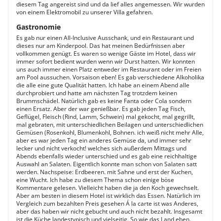
diesem Tag angereist sind und da lief alles angemessen. Wir wurden
von einem Elektromobil zu unserer Villa gefahren.
Gastronomie
Es gab nur einen All-Inclusive Ausschank, und ein Restaurant und
dieses nur am Kinderpool. Das hat meinen Bedürfnissen aber
vollkommen genügt. Es waren so wenige Gäste im Hotel, dass wir
immer sofort bedient wurden wenn wir Durst hatten. Wir konnten
uns auch immer einen Platz entweder im Restaurant oder im Freien
am Pool aussuchen. Vorsaison eben! Es gab verschiedene Alkoholika
die alle eine gute Qualität hatten. Ich habe an einem Abend alle
durchprobiert und hatte am nächsten Tag trotzdem keinen
Brummschädel. Natürlich gab es keine Fanta oder Cola sondern
einen Ersatz. Aber der war genießbar. Es gab jeden Tag Fisch,
Geflügel, Fleisch (Rind, Lamm, Schwein) mal gekocht, mal gegrillt,
mal gebraten, mit unterschiedlichen Beilagen und unterschiedlichen
Gemüsen (Rosenkohl, Blumenkohl, Bohnen. ich weiß nicht mehr Alle,
aber es war jeden Tag ein anderes Gemüse da, und immer sehr
lecker und nicht verkocht! welches sich außerdem Mittags und
Abends ebenfalls wieder unterschied und es gab eine reichhaltige
Auswahl an Salaten. Eigentlich konnte man schon von Salaten satt
werden. Nachspeise: Erdbeeren. mit Sahne und erst der Kuchen,
eine Wucht. Ich habe zu diesem Thema schon einige böse
Kommentare gelesen. Vielleicht haben die ja den Koch gewechselt.
Aber am besten in diesem Hotel ist wirklich das Essen. Natürlich im
Vergleich zum bezahlten Preis gesehen Á la carte ist was Anderes,
aber das haben wir nicht gebucht und auch nicht bezahlt. Insgesamt
ist die Küche landestypisch und vielseitig. So wie das Land eben.