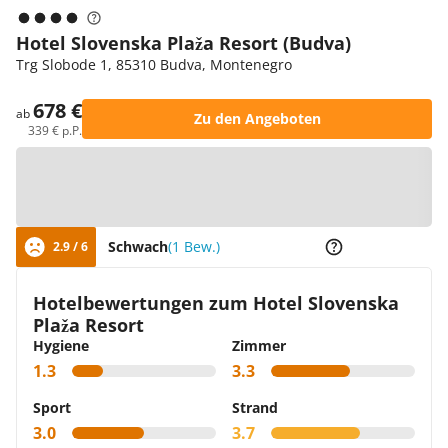
Hotel Slovenska Plaža Resort (Budva)
Trg Slobode 1, 85310 Budva, Montenegro
678 €
ab
Zu den Angeboten
339 € p.P.
Zur Karte
Schwach
(1 Bew.)
2.9 / 6
Hotelbewertungen zum Hotel Slovenska
Plaža Resort
Hygiene
Zimmer
1.3
3.3
Sport
Strand
3.0
3.7