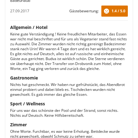
Badeurlaub
27.09.2017
Gästebewertung:
1.4 / 5.0
Allgemein / Hotel
Keine gute Verständigung ! Keine freudlichen Mitarbeiter, das Essen
war nicht mal beschriftet und für uns als Vegetarier stand fast nichts
zu Auswahl. Die Zimmer wurden nicht richtig gereinigt Badezimmer
stank nach Urin! Wir waren 4 Tage dort und es hat wirklich gereicht.
Es gibt nichts auf Deutsch, alles ist auf russische und einheimische
Gäste aus gerichtet. Budva ist wirklich schön. Die Sterne verdienen
sie überhaupt nicht. Der Transfer von Drobvonik zum Hotel, ohne
Worte, ein Tag ging verloren und zurück das gleiche.
Gastronomie
Nichts hat geschmeckt. Wir haben nur gefrühstückt, das Abendbrot
einmal probiert und dabei blieb es. Tischdecken wurden nicht
gewechselt. Es gab immer das gleiche Essen.
Sport / Wellness
Für uns war das schönste der Pool und der Strand, sonst nichts.
Nichts auf Deutsch. Keine Hilfsbereitschaft.
Zimmer
Ohne Worte. Furchtbar, es war keine Erholung. Bettdecke wurde
nicht gewechselt, obwohl Schmutz zu sehen war.