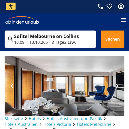
Sofitel Melbourne on Collins
Suchen
13.08. - 13.10.26
5 - 8 Tage
2 Erw.
Startseite
Hotels
Hotels Australien und Pazifik
Hotels Australien
Hotels Victoria
Hotels Melbourne