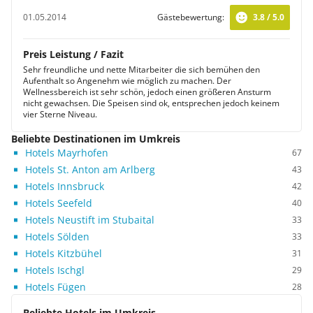
01.05.2014
Gästebewertung:
3.8 / 5.0
Preis Leistung / Fazit
Sehr freundliche und nette Mitarbeiter die sich bemühen den
Aufenthalt so Angenehm wie möglich zu machen. Der
Wellnessbereich ist sehr schön, jedoch einen größeren Ansturm
nicht gewachsen. Die Speisen sind ok, entsprechen jedoch keinem
vier Sterne Niveau.
Beliebte Destinationen im Umkreis
Hotels Mayrhofen
67
Hotels St. Anton am Arlberg
43
Hotels Innsbruck
42
Hotels Seefeld
40
Hotels Neustift im Stubaital
33
Hotels Sölden
33
Hotels Kitzbühel
31
Hotels Ischgl
29
Hotels Fügen
28
Beliebte Hotels im Umkreis