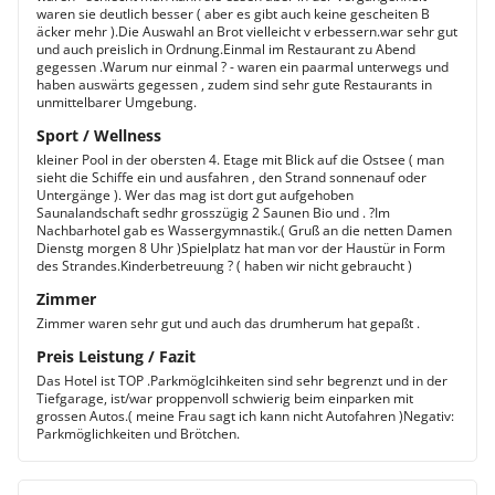
waren sie deutlich besser ( aber es gibt auch keine gescheiten B
äcker mehr ).Die Auswahl an Brot vielleicht v erbessern.war sehr gut
und auch preislich in Ordnung.Einmal im Restaurant zu Abend
gegessen .Warum nur einmal ? - waren ein paarmal unterwegs und
haben auswärts gegessen , zudem sind sehr gute Restaurants in
unmittelbarer Umgebung.
Sport / Wellness
kleiner Pool in der obersten 4. Etage mit Blick auf die Ostsee ( man
sieht die Schiffe ein und ausfahren , den Strand sonnenauf oder
Untergänge ). Wer das mag ist dort gut aufgehoben
Saunalandschaft sedhr grosszügig 2 Saunen Bio und . ?Im
Nachbarhotel gab es Wassergymnastik.( Gruß an die netten Damen
Dienstg morgen 8 Uhr )Spielplatz hat man vor der Haustür in Form
des Strandes.Kinderbetreuung ? ( haben wir nicht gebraucht )
Zimmer
Zimmer waren sehr gut und auch das drumherum hat gepaßt .
Preis Leistung / Fazit
Das Hotel ist TOP .Parkmöglcihkeiten sind sehr begrenzt und in der
Tiefgarage, ist/war proppenvoll schwierig beim einparken mit
grossen Autos.( meine Frau sagt ich kann nicht Autofahren )Negativ:
Parkmöglichkeiten und Brötchen.