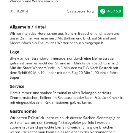
Wander- und Wellnessurlaub
01.10.2014
Gästebewertung:
4.5 / 5.0
Allgemein / Hotel
Wir kannten das Hotel schon aus frühern Besuchen und haben uns
unser Zimmer vorreserviert. Mit Balkon und Blick auf Strand und
Meereinfach ein Traum, das Wetter hat auch mitgespielt.
Lage
direkt an der Strandprommenade, nur durch eine kleine Straße
getrennt .man erreicht den Strand in 1 Minute den Leuchturm in 2
Min die Stadt Warnemünde .in 3 Minuten zu Fuß Nach Rostock mit
dem Schiff 60 Min 10.-  oder mit dem Zug 20 Min 1, 90 einzelfahrt -
Super.
Service
Hotelzimmer sind sauber Personal in allen Belangen perfekt.(
Zimmermädchen, Kellner im Restaurant oder beim Früstück Check in
mit eingeschlossen ) Reklamationen gab es keine.
Gastronomie
Wir hatten Frühstück - sehr reichlich diverse Sachen .Sonntags gibt
es Sekt ( warum nur Sonntag ? ).Spiegeleier perfekt ( werden
zubereitet ) weichgekochte Eier sind weich ! Einzig die Brötchen
waren - schlecht man kann sie essen aber in der Vergangenheit