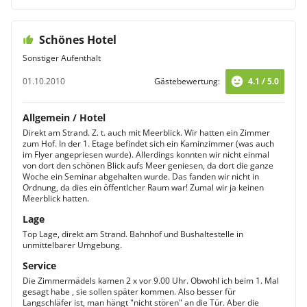
Schönes Hotel
Sonstiger Aufenthalt
01.10.2010
Gästebewertung:
4.1 / 5.0
Allgemein / Hotel
Direkt am Strand. Z. t. auch mit Meerblick. Wir hatten ein Zimmer
zum Hof. In der 1. Etage befindet sich ein Kaminzimmer (was auch
im Flyer angepriesen wurde). Allerdings konnten wir nicht einmal
von dort den schönen Blick aufs Meer geniesen, da dort die ganze
Woche ein Seminar abgehalten wurde. Das fanden wir nicht in
Ordnung, da dies ein öffentlcher Raum war! Zumal wir ja keinen
Meerblick hatten.
Lage
Top Lage, direkt am Strand. Bahnhof und Bushaltestelle in
unmittelbarer Umgebung.
Service
Die Zimmermädels kamen 2 x vor 9.00 Uhr. Obwohl ich beim 1. Mal
gesagt habe , sie sollen später kommen. Also besser für
Langschläfer ist, man hängt "nicht stören" an die Tür. Aber die