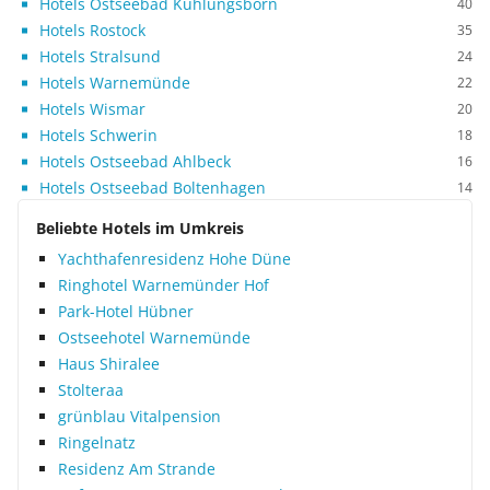
Hotels Ostseebad Kühlungsborn
40
Hotels Rostock
35
Hotels Stralsund
24
Hotels Warnemünde
22
Hotels Wismar
20
Hotels Schwerin
18
Hotels Ostseebad Ahlbeck
16
Hotels Ostseebad Boltenhagen
14
Beliebte Hotels im Umkreis
Yachthafenresidenz Hohe Düne
Ringhotel Warnemünder Hof
Park-Hotel Hübner
Ostseehotel Warnemünde
Haus Shiralee
Stolteraa
grünblau Vitalpension
Ringelnatz
Residenz Am Strande