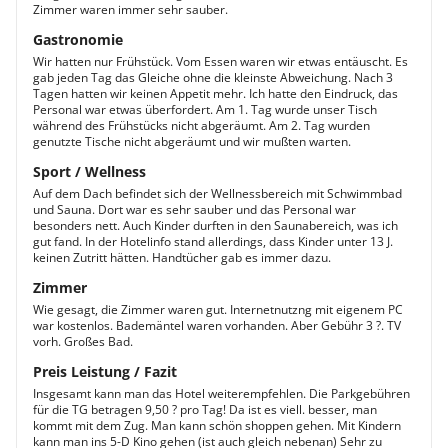
Zimmer waren immer sehr sauber.
Gastronomie
Wir hatten nur Frühstück. Vom Essen waren wir etwas entäuscht. Es
gab jeden Tag das Gleiche ohne die kleinste Abweichung. Nach 3
Tagen hatten wir keinen Appetit mehr. Ich hatte den Eindruck, das
Personal war etwas überfordert. Am 1. Tag wurde unser Tisch
während des Frühstücks nicht abgeräumt. Am 2. Tag wurden
genutzte Tische nicht abgeräumt und wir mußten warten.
Sport / Wellness
Auf dem Dach befindet sich der Wellnessbereich mit Schwimmbad
und Sauna. Dort war es sehr sauber und das Personal war
besonders nett. Auch Kinder durften in den Saunabereich, was ich
gut fand. In der Hotelinfo stand allerdings, dass Kinder unter 13 J.
keinen Zutritt hätten. Handtücher gab es immer dazu.
Zimmer
Wie gesagt, die Zimmer waren gut. Internetnutzng mit eigenem PC
war kostenlos. Bademäntel waren vorhanden. Aber Gebühr 3 ?. TV
vorh. Großes Bad.
Preis Leistung / Fazit
Insgesamt kann man das Hotel weiterempfehlen. Die Parkgebühren
für die TG betragen 9,50 ? pro Tag! Da ist es viell. besser, man
kommt mit dem Zug. Man kann schön shoppen gehen. Mit Kindern
kann man ins 5-D Kino gehen (ist auch gleich nebenan) Sehr zu