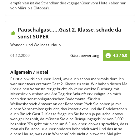
empfehlen ist die Strandbar direkt gegenüber vom Hotel (aber nur
von März bis Oktober).
Pauschalgast.....Gast 2. Klasse, schade da
sonst SUPER
Wander- und Wellnessurlaub
01.12.2009
Gästebewertung:
4.3 / 5.0
Allgemein / Hotel
Es ist ein wirklich super Hotel, war auch schon mehrmals dort. Ich
war nur etwas erstaunt Gast 2. Klasse zu sein. Wir haben dieses Mal
über einen Veranstalter gebucht, da keine direkte Buchung mit
Meerblick buchbar war.Am Tag der Ankunft erkundigte ich mich
nach den sonst obligatorischen Bademantel für den
Wellnesbereich.Antwort an der Rezeption: ?Ach Sie haben ja mit
einem Veranstalter gebucht, das kostet extra und die Badelatschen
auch.Bin ich Gast 2. Klasse frage ich.Sie haben ja pauschal etwas
weniger bezahlt, da müssen Sie eine Reinigungsgebühr von 3,00?
bezahlen.?Es geht mir nicht um 6 Euro, aber ich was sprachlos, dass
man als Pauschalurlauber anderes behandelt wird.Und das in so
einem Hause, was es in Warnemünde nicht ein zweites Mal gibt