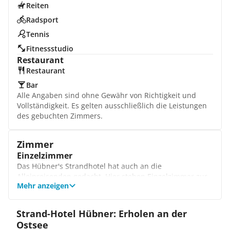
Reiten
Radsport
Tennis
Fitnessstudio
Restaurant
Restaurant
Bar
Alle Angaben sind ohne Gewähr von Richtigkeit und
Vollständigkeit. Es gelten ausschließlich die Leistungen
des gebuchten Zimmers.
Zimmer
Einzelzimmer
Das Hübner's Strandhotel hat auch an die
Alleinreisenden gedacht. Hier stehen Einzelzimmer zur
Mehr anzeigen
Verfügung, die auch Wahlweisen mit seitlichem und
direktem Meerblick gebucht werden können. Genießen
Sie am Abend die Unterhaltung durch den
Strand-Hotel Hübner: Erholen an der
Flachbildfernseher.
Ostsee
Doppelzimmer