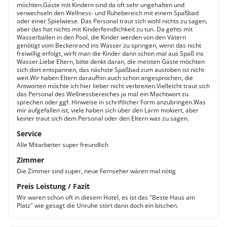
möchten.Gäste mit Kindern sind da oft sehr ungehalten und
verwechseln den Wellness- und Ruhebereich mit einem Spaßbad
oder einer Spielwiese. Das Personal traut sich wohl nichts zu sagen,
aber das hat nichts mit Kinderfeindlichkeit zu tun. Da gehts mit
Wasserbällen in den Pool, die Kinder werden von den Vätern
genötigt vom Beckenrand ins Wasser zu springen, wenn das nicht
freiwillig erfolgt, wirft man die Kinder dann schon mal aus Spaß ins
Wasser.Liebe Eltern, bitte denkt daran, die meisten Gäste möchten
sich dort entspannen, das nächste Spaßbad zum austoben ist nicht
weit.Wir haben Eltern daraufhin auch schon angesprochen, die
Antworten möchte ich hier lieber nicht verbreiten.Vielleicht traut sich
das Personal des Wellnessbereiches ja mal ein Machtwort zu
sprechen oder ggf. Hinweise in schriftlicher Form anzubringen.Was
mir aufgefallen ist, viele haben sich über den Lärm mokiert, aber
keiner traut sich dem Personal oder den Eltern was zu sagen.
Service
Alle Mitarbeiter super freundlich
Zimmer
Die Zimmer sind super, neue Fernseher wären mal nötig
Preis Leistung / Fazit
Wir waren schon oft in diesem Hotel, es ist das "Beste Haus am
Platz" wie gesagt die Unruhe stört dann doch ein bischen.