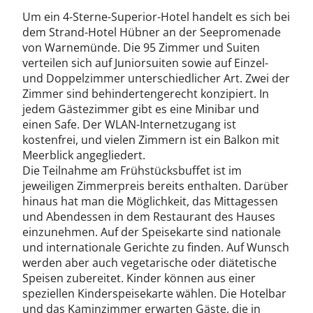
Die Doppelzimmer sind in ansprechenden Farben
Um ein 4-Sterne-Superior-Hotel handelt es sich bei
gestaltet und edel eingerichtet. Verleben Sie einen
dem Strand-Hotel Hübner an der Seepromenade
tollen Aufenthalt, auf Wusch mit seitlichem oder
von Warnemünde. Die 95 Zimmer und Suiten
direktem Meerblick. Der Internetzugang hält Sie auf
verteilen sich auf Juniorsuiten sowie auf Einzel-
dem Laufenden und in der Badewanne werden Sie
und Doppelzimmer unterschiedlicher Art. Zwei der
entspannen. Im Hotel stehen zudem 2 barrierefreie
Zimmer sind behindertengerecht konzipiert. In
Zimmer zur Verfügung.
jedem Gästezimmer gibt es eine Minibar und
Junior Suiten
einen Safe. Der WLAN-Internetzugang ist
Die geräumigen Junior Suiten sind stilvoll gestaltet und
kostenfrei, und vielen Zimmern ist ein Balkon mit
mit einigen Vorzügen ausgestattet. Genießen Sie Ihren
Aufenthalt am Meer und lassen sich eine frische Brise
Meerblick angegliedert.
um die Nase wehen. Im Badezimmer mit Dusche und
Die Teilnahme am Frühstücksbuffet ist im
Wanne starten Sie frisch in den Tag.
jeweiligen Zimmerpreis bereits enthalten. Darüber
hinaus hat man die Möglichkeit, das Mittagessen
und Abendessen in dem Restaurant des Hauses
einzunehmen. Auf der Speisekarte sind nationale
und internationale Gerichte zu finden. Auf Wunsch
werden aber auch vegetarische oder diätetische
Speisen zubereitet. Kinder können aus einer
speziellen Kinderspeisekarte wählen. Die Hotelbar
und das Kaminzimmer erwarten Gäste, die in