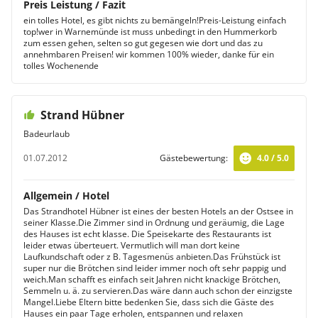
Preis Leistung / Fazit
ein tolles Hotel, es gibt nichts zu bemängeln!Preis-Leistung einfach
top!wer in Warnemünde ist muss unbedingt in den Hummerkorb
zum essen gehen, selten so gut gegesen wie dort und das zu
annehmbaren Preisen! wir kommen 100% wieder, danke für ein
tolles Wochenende
Strand Hübner
Badeurlaub
01.07.2012
Gästebewertung:
4.0 / 5.0
Allgemein / Hotel
Das Strandhotel Hübner ist eines der besten Hotels an der Ostsee in
seiner Klasse.Die Zimmer sind in Ordnung und geräumig, die Lage
des Hauses ist echt klasse. Die Speisekarte des Restaurants ist
leider etwas überteuert. Vermutlich will man dort keine
Laufkundschaft oder z B. Tagesmenüs anbieten.Das Frühstück ist
super nur die Brötchen sind leider immer noch oft sehr pappig und
weich.Man schafft es einfach seit Jahren nicht knackige Brötchen,
Semmeln u. ä. zu servieren.Das wäre dann auch schon der einzigste
Mangel.Liebe Eltern bitte bedenken Sie, dass sich die Gäste des
Hauses ein paar Tage erholen, entspannen und relaxen