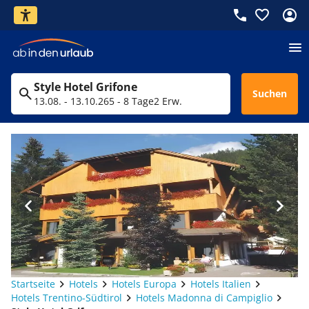
Style Hotel Grifone
Suchen
13.08. - 13.10.26
5 - 8 Tage
2 Erw.
Startseite
Hotels
Hotels Europa
Hotels Italien
Hotels Trentino-Südtirol
Hotels Madonna di Campiglio