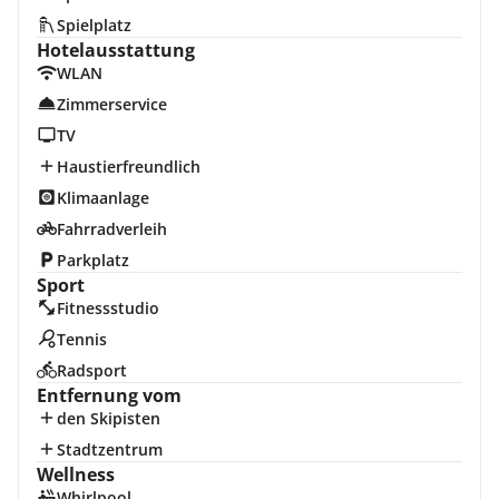
Spielplatz
Hotelausstattung
WLAN
Zimmerservice
TV
Haustierfreundlich
Klimaanlage
Fahrradverleih
Parkplatz
Sport
Fitnessstudio
Tennis
Radsport
Entfernung vom
den Skipisten
Stadtzentrum
Wellness
Whirlpool