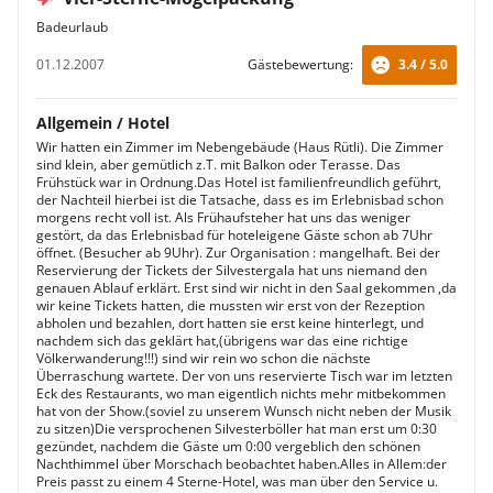
Badeurlaub
01.12.2007
Gästebewertung:
3.4 / 5.0
Allgemein / Hotel
Wir hatten ein Zimmer im Nebengebäude (Haus Rütli). Die Zimmer
sind klein, aber gemütlich z.T. mit Balkon oder Terasse. Das
Frühstück war in Ordnung.Das Hotel ist familienfreundlich geführt,
der Nachteil hierbei ist die Tatsache, dass es im Erlebnisbad schon
morgens recht voll ist. Als Frühaufsteher hat uns das weniger
gestört, da das Erlebnisbad für hoteleigene Gäste schon ab 7Uhr
öffnet. (Besucher ab 9Uhr). Zur Organisation : mangelhaft. Bei der
Reservierung der Tickets der Silvestergala hat uns niemand den
genauen Ablauf erklärt. Erst sind wir nicht in den Saal gekommen ,da
wir keine Tickets hatten, die mussten wir erst von der Rezeption
abholen und bezahlen, dort hatten sie erst keine hinterlegt, und
nachdem sich das geklärt hat,(übrigens war das eine richtige
Völkerwanderung!!!) sind wir rein wo schon die nächste
Überraschung wartete. Der von uns reservierte Tisch war im letzten
Eck des Restaurants, wo man eigentlich nichts mehr mitbekommen
hat von der Show.(soviel zu unserem Wunsch nicht neben der Musik
zu sitzen)Die versprochenen Silvesterböller hat man erst um 0:30
gezündet, nachdem die Gäste um 0:00 vergeblich den schönen
Nachthimmel über Morschach beobachtet haben.Alles in Allem:der
Preis passt zu einem 4 Sterne-Hotel, was man über den Service u.