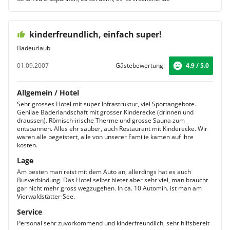
kinderfreundlich, einfach super!
Badeurlaub
01.09.2007
Gästebewertung:
4.9 / 5.0
Allgemein / Hotel
Sehr grosses Hotel mit super Infrastruktur, viel Sportangebote.
Genilae Bäderlandschaft mit grosser Kinderecke (drinnen und
draussen). Römisch-irische Therme und grosse Sauna zum
entspannen. Alles ehr sauber, auch Restaurant mit Kinderecke. Wir
waren alle begeistert, alle von unserer Familie kamen auf ihre
kosten.
Lage
Am besten man reist mit dem Auto an, allerdings hat es auch
Busverbindung. Das Hotel selbst bietet aber sehr viel, man braucht
gar nicht mehr gross wegzugehen. In ca. 10 Automin. ist man am
Vierwaldstätter-See.
Service
Personal sehr zuvorkommend und kinderfreundlich, sehr hilfsbereit