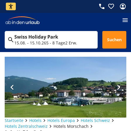
Swiss Holiday Park
Suchen
15.08. - 15.10.26
5 - 8 Tage
2 Erw.
Startseite
Hotels
Hotels Europa
Hotels Schweiz
Hotels Zentralschweiz
Hotels Morschach