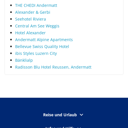
THE CHEDI Andermatt
Alexander & Gerbi
Seehotel Riviera
Central Am See Weggis
Hotel Alexander
Andermatt Alpine Apartments
Bellevue Swiss Quality Hotel
ibis Styles Luzern City
Bänklialp
Radisson Blu Hotel Reussen, Andermatt
Reise und Urlaub