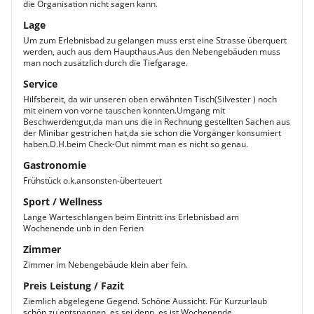
die Organisation nicht sagen kann.
Lage
Um zum Erlebnisbad zu gelangen muss erst eine Strasse überquert
werden, auch aus dem Haupthaus.Aus den Nebengebäuden muss
man noch zusätzlich durch die Tiefgarage.
Service
Hilfsbereit, da wir unseren oben erwähnten Tisch(Silvester ) noch
mit einem von vorne tauschen konnten.Umgang mit
Beschwerden:gut,da man uns die in Rechnung gestellten Sachen aus
der Minibar gestrichen hat,da sie schon die Vorgänger konsumiert
haben.D.H.beim Check-Out nimmt man es nicht so genau.
Gastronomie
Frühstück o.k.ansonsten-überteuert
Sport / Wellness
Lange Warteschlangen beim Eintritt ins Erlebnisbad am
Wochenende unb in den Ferien
Zimmer
Zimmer im Nebengebäude klein aber fein.
Preis Leistung / Fazit
Ziemlich abgelegene Gegend. Schöne Aussicht. Für Kurzurlaub
schön zu entspannen, es sei denn, es ist Wochenende