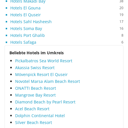
wovon ich mich bei einem Besuch in der Küche
Hotels Makadi Bay
38
selbst überzeugen konnte. Wer dringend auf dem
Hotels El Gouna
20
aktuellen Stand bleiben muss und auf das World
Hotels El Quseir
19
Wide Web einfach nicht verzichten kann, sollte
Hotels Sahl Hasheesh
17
sein eigenes Notebook mitnehmen, weil damit die
Hotels Soma Bay
16
Internetbenutzung gratis ist. Mein absolutes
Hotels Port Ghalib
8
Urlaubshighlight: das Nachttauchen. Es wird mir
Hotels Safaga
6
noch lange in Erinnerung bleiben. Fazit: Hier wird
man ganz leicht zum Wiederholungstäter.
Beliebte Hotels im Umkreis
Pickalbatros Sea World Resort
Akassia Swiss Resort
Mövenpick Resort El Quseir
Novotel Marsa Alam Beach Resort
ONATTI Beach Resort
Mangrove Bay Resort
Diamond Beach by Pearl Resort
Acel Beach Resort
Dolphin Continental Hotel
Silver Beach Resort