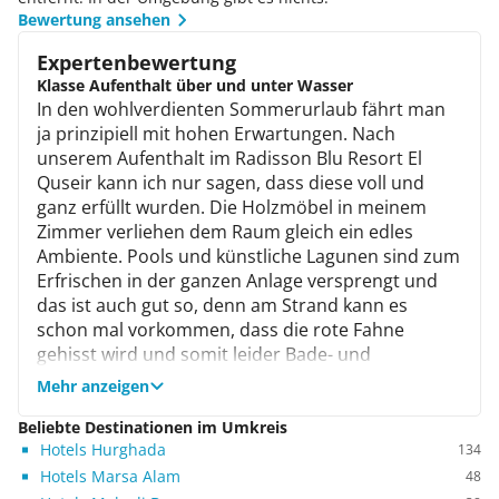
Bewertung ansehen
Expertenbewertung
Klasse Aufenthalt über und unter Wasser
In den wohlverdienten Sommerurlaub fährt man
ja prinzipiell mit hohen Erwartungen. Nach
unserem Aufenthalt im Radisson Blu Resort El
Quseir kann ich nur sagen, dass diese voll und
ganz erfüllt wurden. Die Holzmöbel in meinem
Zimmer verliehen dem Raum gleich ein edles
Ambiente. Pools und künstliche Lagunen sind zum
Erfrischen in der ganzen Anlage versprengt und
das ist auch gut so, denn am Strand kann es
schon mal vorkommen, dass die rote Fahne
gehisst wird und somit leider Bade- und
Schnorchelverbot besteht. Hurghada mitsamt
Mehr anzeigen
seinem Trubel liegt weit genug entfernt, so dass
man die Seele hier richtig baumeln lassen konnte.
Beliebte Destinationen im Umkreis
Hotels Hurghada
Kulinarisch war für mich immer etwas dabei und
134
offenbar wird hier viel Wert auf Hygiene gelegt,
Hotels Marsa Alam
48