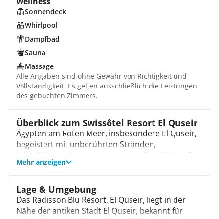
Wellness
Sonnendeck
Whirlpool
Dampfbad
Sauna
Massage
Alle Angaben sind ohne Gewähr von Richtigkeit und
Vollständigkeit. Es gelten ausschließlich die Leistungen
des gebuchten Zimmers.
Überblick zum Swissôtel Resort El Quseir
Ägypten am Roten Meer, insbesondere El Quseir,
begeistert mit unberührten Stränden,
kristallklarem Wasser und reicher Geschichte. Die
Mehr anzeigen
Region bietet ideale Bedingungen für erholsame
Tage, kombiniert mit faszinierenden Tauch- und
Schnorchelmöglichkeiten in einer
Lage & Umgebung
atemberaubenden Unterwasserwelt.
Das Radisson Blu Resort, El Quseir, liegt in der
Das Radisson Blu Resort, El Quseir, ist eine 5-
Nähe der antiken Stadt El Quseir, bekannt für