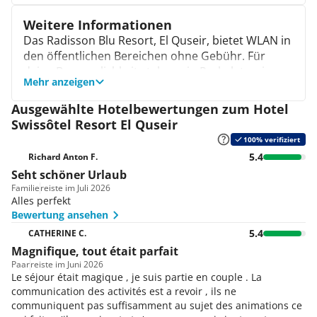
auf dem Speiseplan. Wer es lieber vertraut mag,
Massage
Bad
findet auch internationale Klassiker.
Weitere Informationen
Tauchstation direkt am Hotel
Geräumige Zimmer mit Klimaanlage
Drei Buffetrestaurants servieren morgens,
Das Radisson Blu Resort, El Quseir, bietet WLAN in
Kostenfreies WLAN und Sat-TV
mittags und abends reichhaltige Mahlzeiten.
den öffentlichen Bereichen ohne Gebühr. Für
Pool-/Snackbar und Strandbar stillen den kleinen
deine Bequemlichkeit stehen ein Parkplatz, eine
Mehr anzeigen
Hunger zwischendurch. Vegetarisches,
Gepäckaufbewahrung und ein Safe zur Verfügung.
Glutenfreies und Diätgerichte werden auf Wunsch
Du kannst deine Wäsche im Wäscheservice (gegen
Ausgewählte Hotelbewertungen zum Hotel
zubereitet. An Bar und Lobbybar gibt es Getränke
Gebühr) reinigen lassen oder die Münzwäscherei
Swissôtel Resort El Quseir
aller Art. Buchbar sind Halbpension oder All-
nutzen. Medizinische Betreuung ist ebenfalls
100% verifiziert
Inclusive.
verfügbar. Das Personal an der Rezeption ist
5.4
Richard Anton F.
mehrsprachig und hilft dir gerne beim Ein- und
Seht schöner Urlaub
Auschecken sowie bei der Buchung von Ausflügen.
Familie
reiste im Juli 2026
Das Resort akzeptiert gängige Kreditkarten wie
Alles perfekt
American Express, Visa, Diners Club und
Bewertung ansehen
MasterCard. Es gibt auch einen Fahrradverleih
5.4
CATHERINE C.
und Fahrradstellplätze für aktive Gäste.
Magnifique, tout était parfait ️
Paar
reiste im Juni 2026
Le séjour était magique , je suis partie en couple . La
communication des activités est a revoir , ils ne
communiquent pas suffisamment au sujet des animations ce