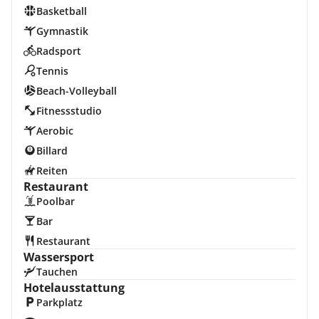
Basketball
Gymnastik
Radsport
Tennis
Beach-Volleyball
Fitnessstudio
Aerobic
Billard
Reiten
Restaurant
Poolbar
Bar
Restaurant
Wassersport
Tauchen
Hotelausstattung
Parkplatz