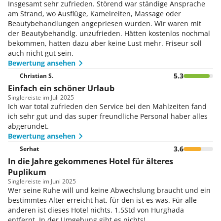
Insgesamt sehr zufrieden. Störend war ständige Ansprache
am Strand, wo Ausflüge, Kamelreiten, Massage oder
Beautybehandlungen angepriesen wurden. Wir waren mit
der Beautybehandlg. unzufrieden. Hätten kostenlos nochmal
bekommen, hatten dazu aber keine Lust mehr. Friseur soll
auch nicht gut sein.
Bewertung ansehen
5.3
Christian S.
Einfach ein schöner Urlaub
Single
reiste im Juli 2025
Ich war total zufrieden den Service bei den Mahlzeiten fand
ich sehr gut und das super freundliche Personal haber alles
abgerundet.
Bewertung ansehen
3.6
Serhat
In die Jahre gekommenes Hotel für älteres
Puplikum
Single
reiste im Juni 2025
Wer seine Ruhe will und keine Abwechslung braucht und ein
bestimmtes Alter erreicht hat, für den ist es was. Für alle
anderen ist dieses Hotel nichts. 1,5Std von Hurghada
entfernt. In der Umgebung gibt es nichts!