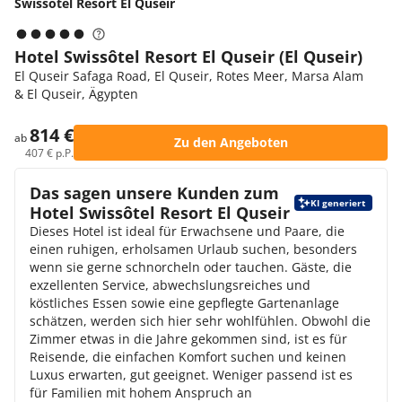
Swissôtel Resort El Quseir
Hotel Swissôtel Resort El Quseir (El Quseir)
El Quseir Safaga Road, El Quseir, Rotes Meer, Marsa Alam
& El Quseir, Ägypten
814 €
ab
Zu den Angeboten
407 € p.P.
Das sagen unsere Kunden zum
KI generiert
Hotel Swissôtel Resort El Quseir
Dieses Hotel ist ideal für Erwachsene und Paare, die
einen ruhigen, erholsamen Urlaub suchen, besonders
wenn sie gerne schnorcheln oder tauchen. Gäste, die
exzellenten Service, abwechslungsreiches und
köstliches Essen sowie eine gepflegte Gartenanlage
schätzen, werden sich hier sehr wohlfühlen. Obwohl die
Zimmer etwas in die Jahre gekommen sind, ist es für
Reisende, die einfachen Komfort suchen und keinen
Luxus erwarten, gut geeignet. Weniger passend ist es
für Familien mit hohem Anspruch an