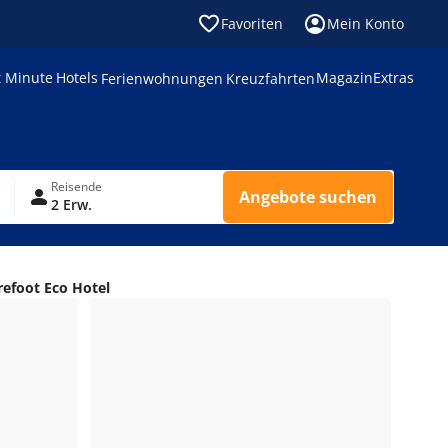
Favoriten
Mein Konto
t Minute
Hotels
Magazin
Extras
Ferienwohnungen
Kreuzfahrten
Reisende
Angebote suchen
2 Erw.
refoot Eco Hotel