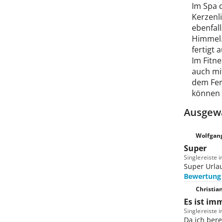
Im Spa 
Kerzenl
ebenfal
Himmel.
fertigt
Im Fitne
auch mi
dem Fer
können 
Ausgewä
Wolfgang
Super
Single
reiste
Super Urla
Bewertung
Christian
Es ist im
Single
reiste 
Da ich bere