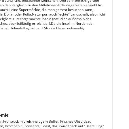
 freundliche, entspannte Menschen. Und sehr ehrlich, gerade
o den Vergleich zu den Mittelmeer-Urlaubsgebieten ansieht.Im
s auch kleine Supermärkte, die man getrost besuchen kann,
n Dollar oder Rufia.Natur pur, auch "echte" Landschaft, also nicht
telgäste zurechtgemachte Inseln (natürlich außerhalb des
ches, aber fußläufig erreichbar).Da die Insel im Norden der
ist ein Inlandsflug mit ca. 1 Stunde Dauer notwendig.
omie
n.Frühstück mit reichhaltigem Buffet. Frisches Obst, dazu
, Brötchen / Croissants, Toast, dazu wird frisch auf "Bestellung"