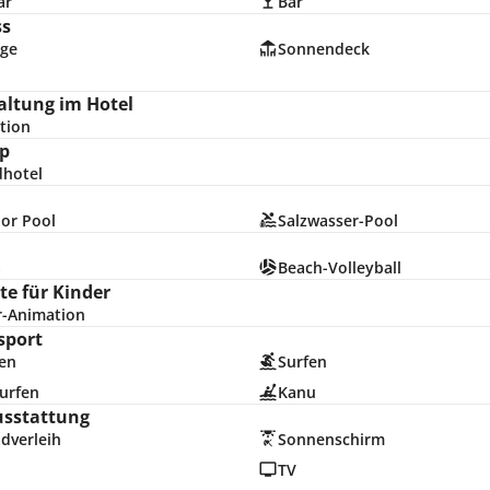
ar
Bar
ss
ge
Sonnendeck
altung im Hotel
tion
p
dhotel
or Pool
Salzwasser-Pool
a
Beach-Volleyball
e für Kinder
r-Animation
sport
en
Surfen
urfen
Kanu
usstattung
dverleih
Sonnenschirm
TV