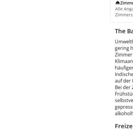
Zimme
Alle Ang
Zimmers
The Ba
Umweltb
gering 
Zimmer 
Klimaan
häufige
Indisch
auf der 
Bei der 
Frühstü
selbstve
gepress
alkohol
Freize