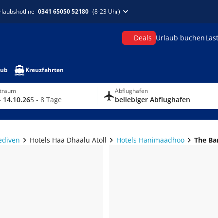
rlaubshotline
0341 65050 52180
(8-23 Uhr)
Deals
Urlaub buchen
Las
aub
Kreuzfahrten
itraum
Abflughafen
- 14.10.26
5 - 8 Tage
beliebiger Abflughafen
ediven
Hotels Haa Dhaalu Atoll
Hotels Hanimaadhoo
The Ba