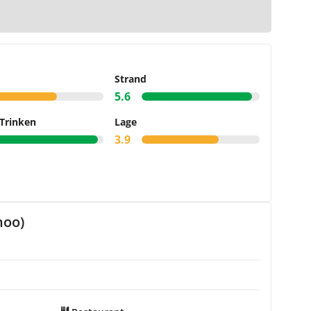
arte
Strand
5.6
Trinken
Lage
3.9
hoo)