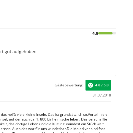
4.8
ort gut aufgehoben
Gästebewertung:
4.8 / 5.0
31.07.2018
das heißt viele kleine Inseln. Das ist grundsätzlich so.Vorteil hier:
 Insel, auf der auch ca. 1. 800 Einheimische leben. Das verschaffte
keit, das dortige Leben und die Kultur zumindest ein Stück weit
lernen. Auch das war für uns wunderbar.Die Malediver sind fast