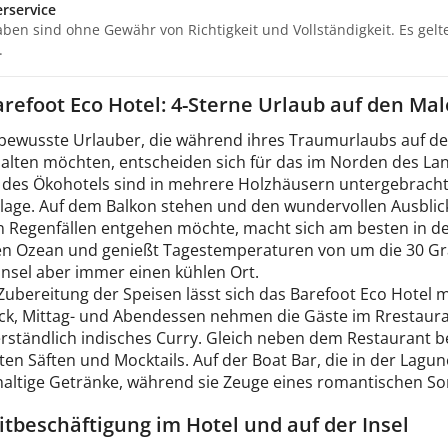
rservice
aben sind ohne Gewähr von Richtigkeit und Vollständigkeit. Es gel
.
refoot Eco Hotel: 4-Sterne Urlaub auf den Ma
ewusste Urlauber, die während ihres Traumurlaubs auf de
halten möchten, entscheiden sich für das im Norden des L
des Ökohotels sind in mehrere Holzhäusern untergebracht
lage. Auf dem Balkon stehen und den wundervollen Ausblick
n Regenfällen entgehen möchte, macht sich am besten in der
en Ozean und genießt Tagestemperaturen von um die 30 Gr
Insel aber immer einen kühlen Ort.
Zubereitung der Speisen lässt sich das Barefoot Eco Hotel m
ck, Mittag- und Abendessen nehmen die Gäste im Rrestaura
rständlich indisches Curry. Gleich neben dem Restaurant befi
ten Säften und Mocktails. Auf der Boat Bar, die in der Lag
haltige Getränke, während sie Zeuge eines romantischen 
itbeschäftigung im Hotel und auf der Insel