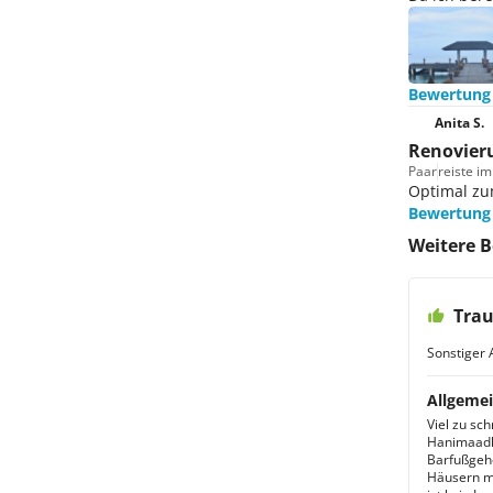
Bewertung
Anita S.
Renovier
Paar
reiste i
Optimal zum
Bewertung
Weitere 
Trau
Sonstiger 
Allgemei
Viel zu sc
Hanimaadho
Barfußgehe
Häusern mi