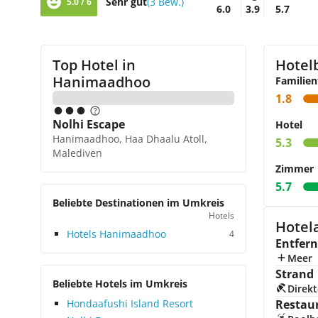
Sehr gut
(3 Bew.)
5.0 / 6
6.0
3.9
5.7
Top Hotel in
Hotel
Hanimaadhoo
Familien
1.8
Nolhi Escape
Hotel
Hanimaadhoo, Haa Dhaalu Atoll,
5.3
Malediven
Zimmer
5.7
Beliebte Destinationen im Umkreis
Hotels
Hotel
Hotels Hanimaadhoo
4
Entfer
Meer
Strand
Beliebte Hotels im Umkreis
Direkt
Hondaafushi Island Resort
Restau