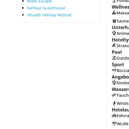
Poolb
Nolhi Escape
Wellne
Fanhaa Guesthouse
Massa
Viluveli Holiday Retreat
Sauna
Unterh
Anima
Hotelty
Stran
Pool
Outdo
Sport
Bocci
Angebot
Kinde
Wasser
Tauch
Winds
Hotela
Fahrra
WLAN