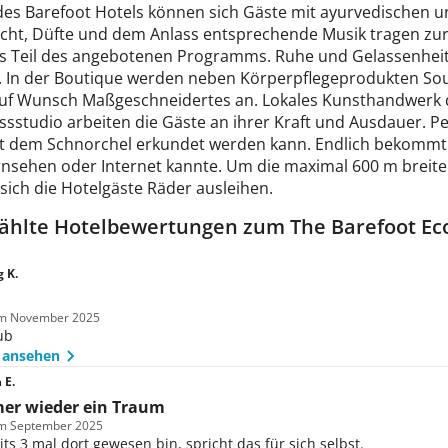
des Barefoot Hotels können sich Gäste mit ayurvedischen 
icht, Düfte und dem Anlass entsprechende Musik tragen zu
ls Teil des angebotenen Programms. Ruhe und Gelassenheit
 In der Boutique werden neben Körperpflegeprodukten Sou
 auf Wunsch Maßgeschneidertes an. Lokales Kunsthandwerk d
ssstudio arbeiten die Gäste an ihrer Kraft und Ausdauer. P
t dem Schnorchel erkundet werden kann. Endlich bekommt
nsehen oder Internet kannte. Um die maximal 600 m breite 
sich die Hotelgäste Räder ausleihen.
hlte Hotelbewertungen zum The Barefoot Eco
 K.
 im November 2025
ub
 ansehen
 E.
mer wieder ein Traum
im September 2025
its 3 mal dort gewesen bin, spricht das für sich selbst.