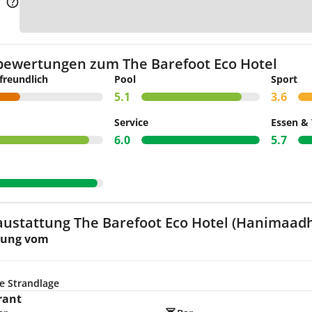
Zur K
bewertungen zum The Barefoot Eco Hotel
freundlich
Pool
Sport
5.1
3.6
Service
Essen & 
6.0
5.7
austattung The Barefoot Eco Hotel (Hanimaad
nung vom
e Strandlage
rant