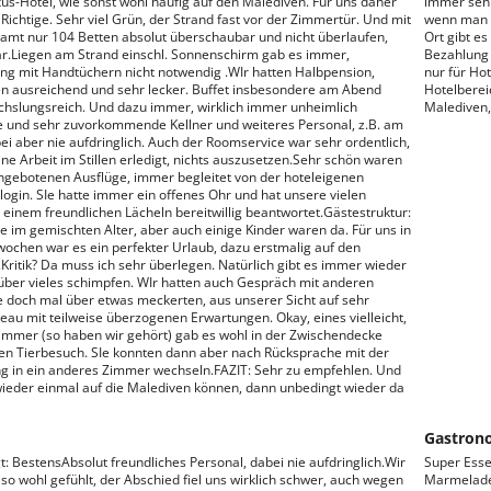
uxus-Hotel, wie sonst wohl häufig auf den Malediven. Für uns daher
immer sehr
Richtige. Sehr viel Grün, der Strand fast vor der Zimmertür. Und mit
wenn man s
amt nur 104 Betten absolut überschaubar und nicht überlaufen,
Ort gibt e
iär.Liegen am Strand einschl. Sonnenschirm gab es immer,
Bezahlung i
ng mit Handtüchern nicht notwendig .WIr hatten Halbpension,
nur für Ho
 ausreichend und sehr lecker. Buffet insbesondere am Abend
Hotelberei
hslungsreich. Und dazu immer, wirklich immer unheimlich
Malediven, 
e und sehr zuvorkommende Kellner und weiteres Personal, z.B. am
bei aber nie aufdringlich. Auch der Roomservice war sehr ordentlich,
ine Arbeit im Stillen erledigt, nichts auszusetzen.Sehr schön waren
ngebotenen Ausflüge, immer begleitet von der hoteleigenen
ogin. SIe hatte immer ein offenes Ohr und hat unsere vielen
 einem freundlichen Lächeln bereitwillig beantwortet.Gästestruktur:
e im gemischten Alter, aber auch einige Kinder waren da. Für uns in
rwochen war es ein perfekter Urlaub, dazu erstmalig auf den
Kritik? Da muss ich sehr überlegen. Natürlich gibt es immer wieder
 über vieles schimpfen. WIr hatten auch Gespräch mit anderen
e doch mal über etwas meckerten, aus unserer Sicht auf sehr
au mit teilweise überzogenen Erwartungen. Okay, eines vielleicht,
immer (so haben wir gehört) gab es wohl in der Zwischendecke
n Tierbesuch. SIe konnten dann aber nach Rücksprache mit der
ng in ein anderes Zimmer wechseln.FAZIT: Sehr zu empfehlen. Und
ieder einmal auf die Malediven können, dann unbedingt wieder da
Gastron
t: BestensAbsolut freundliches Personal, dabei nie aufdringlich.Wir
Super Esse
so wohl gefühlt, der Abschied fiel uns wirklich schwer, auch wegen
Marmeladen