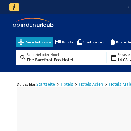
U
Pauschalreisen
Hotels
Städtereisen
Kurzurl
Reiseziel oder Hotel
Reiseze
The Barefoot Eco Hotel
14.08. 
Startseite
Hotels
Hotels Asien
Hotels Mal
Du bist hier: