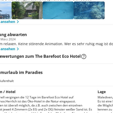
 ansehen
ung abwarten
m März 2024
 relaxen. Keine störende Animation. Wer es sehr ruhig mag ist d
 ansehen
Bewertungen zum The Barefoot Eco Hotel
murlaub im Paradies
Aufenthalt
n / Hotel
Lage
hnell vergingen die 12 Tage im Barefoot Eco Hotel auf
Malediven, 
o.Herrlich ist das Öko-Hotel in die Natur eingepasst.
Es ist eine
n ist überall möglich, da z.B. auch zwischen den einzelnen
die Möglich
t jeweil 4 Zimmern (2x EG und 2x OG) feinster weißer Sand ist. Es
kennen zu 