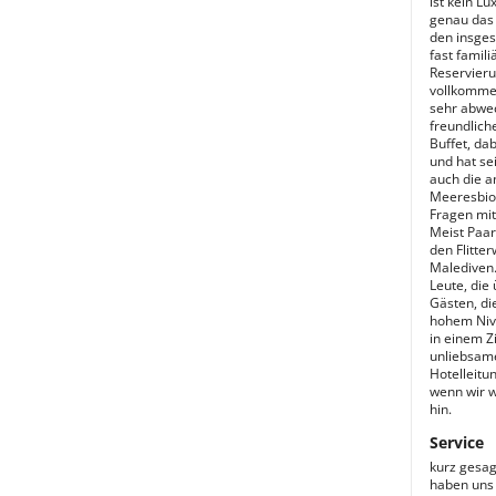
ist kein L
genau das 
den insges
fast famil
Reservieru
vollkommen
sehr abwec
freundlich
Buffet, da
und hat se
auch die a
Meeresbiol
Fragen mit
Meist Paar
den Flitte
Malediven.
Leute, die
Gästen, di
hohem Nive
in einem Z
unliebsame
Hotelleitu
wenn wir w
hin.
Service
kurz gesag
haben uns 