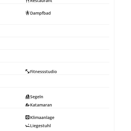
Restaurant
Dampfbad
Fitnessstudio
Segeln
Katamaran
Klimaanlage
Liegestuhl