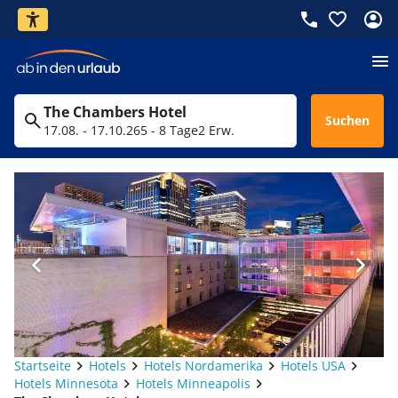
The Chambers Hotel
Suchen
17.08. - 17.10.26
5 - 8 Tage
2 Erw.
Startseite
Hotels
Hotels Nordamerika
Hotels USA
Hotels Minnesota
Hotels Minneapolis