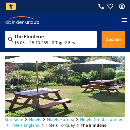
The Elmdene
Suchen
15.08. - 15.10.26
5 - 8 Tage
2 Erw.
Startseite
Hotels
Hotels Europa
Hotels Großbritannien
Hotels England
Hotels Torquay
The Elmdene