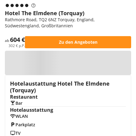
Hotel The Elmdene (Torquay)
Rathmore Road, TQ2 6NZ Torquay, England,
Südwestengland, Großbritannien
604 €
ab
Zu den Angeboten
302 € p.P.
Zur Karte
Hotelaustattung Hotel The Elmdene
(Torquay)
Restaurant
Bar
Hotelausstattung
WLAN
Parkplatz
TV