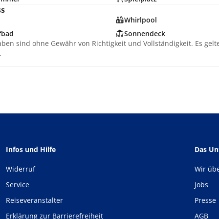
ss
Whirlpool
fbad
Sonnendeck
aben sind ohne Gewähr von Richtigkeit und Vollständigkeit. Es gel
.
Infos und Hilfe
Das U
Widerruf
Wir üb
Service
Jobs
Reiseveranstalter
Presse
Erklärung zur Barrierefreiheit
AGB