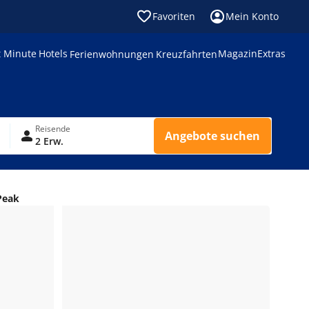
Favoriten
Mein Konto
t Minute
Hotels
Magazin
Extras
Ferienwohnungen
Kreuzfahrten
Reisende
Angebote suchen
2 Erw.
Peak