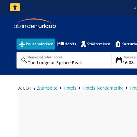
U
Pauschalreisen
Hotels
Städtereisen
Kurzurl
Reiseziel oder Hotel
Reiseze
The Lodge at Spruce Peak
16.08. 
Startseite
Hotels
Hotels Nordamerika
Hot
Du bist hier: