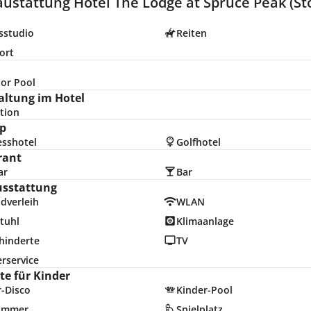
austattung Hotel The Lodge at Spruce Peak (St
sstudio
Reiten
ort
or Pool
altung im Hotel
tion
p
esshotel
Golfhotel
rant
ar
Bar
usstattung
dverleih
WLAN
tuhl
Klimaanlage
hinderte
TV
rservice
e für Kinder
r-Disco
Kinder-Pool
zimmer
Spielplatz