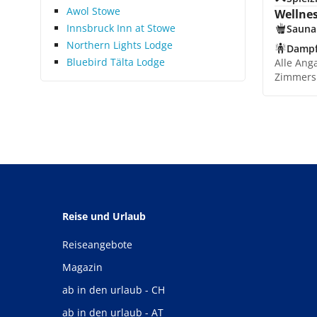
Awol Stowe
Wellne
Innsbruck Inn at Stowe
Sauna
Northern Lights Lodge
Damp
Bluebird Tälta Lodge
Alle Ang
Zimmers
Reise und Urlaub
Reiseangebote
Magazin
ab in den urlaub - CH
ab in den urlaub - AT