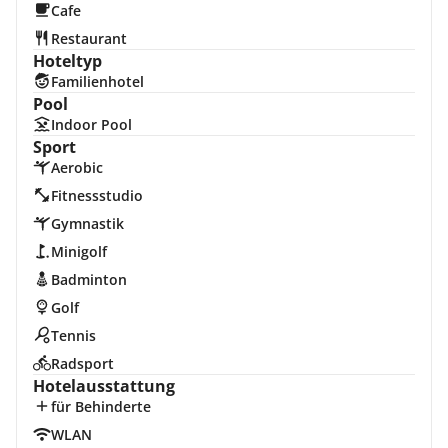
Cafe
Restaurant
Hoteltyp
Familienhotel
Pool
Indoor Pool
Sport
Aerobic
Fitnessstudio
Gymnastik
Minigolf
Badminton
Golf
Tennis
Radsport
Hotelausstattung
für Behinderte
WLAN