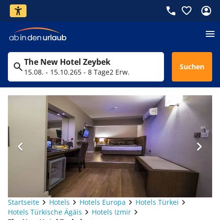
The New Hotel Zeybek
Suchen
15.08. - 15.10.26
5 - 8 Tage
2 Erw.
Startseite
Hotels
Hotels Europa
Hotels Türkei
Hotels Türkische Ägäis
Hotels Izmir