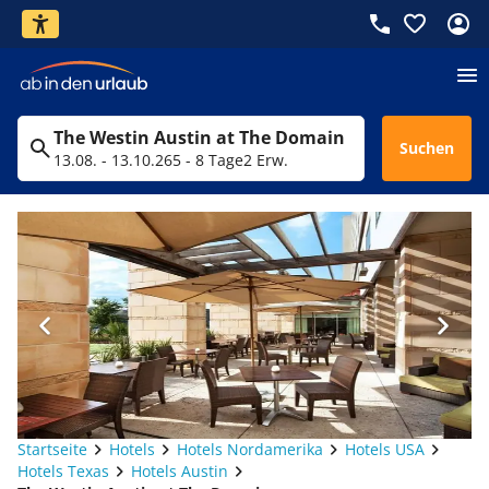
The Westin Austin at The Domain
Suchen
13.08. - 13.10.26
5 - 8 Tage
2 Erw.
Startseite
Hotels
Hotels Nordamerika
Hotels USA
Hotels Texas
Hotels Austin